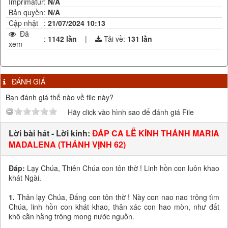
Imprimatur
:
N/A
Bản quyền
:
N/A
Cập nhật
:
21/07/2024 10:13
Đã
:
1142 lần
|
Tải về:
131
lần
xem
ĐÁNH GIÁ
Bạn đánh giá thế nào về file này?
Hãy click vào hình sao để đánh giá File
Lời bài hát - Lời kinh:
ĐÁP CA LỄ KÍNH THÁNH MARIA
MADALENA (THÁNH VỊNH 62)
Đáp:
Lạy Chúa, Thiên Chúa con tôn thờ ! Linh hồn con luôn khao
khát Ngài.
1.
Thân lạy Chúa, Đấng con tôn thờ ! Này con nao nao trông tìm
Chúa, linh hồn con khát khao, thân xác con hao mòn, như đất
khô cằn hằng trông mong nước nguồn.