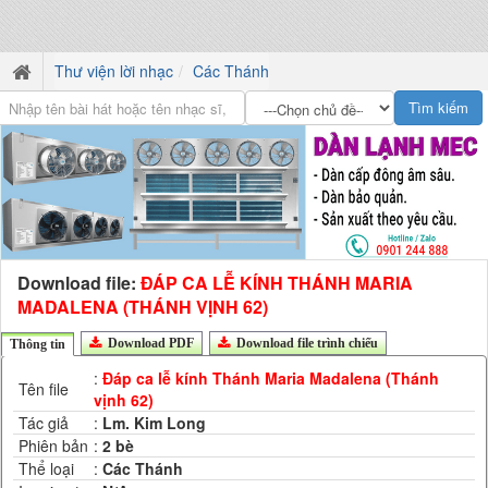
Thư viện lời nhạc
Các Thánh
Download file:
ĐÁP CA LỄ KÍNH THÁNH MARIA
MADALENA (THÁNH VỊNH 62)
Download PDF
Download file trình chiếu
Thông tin
:
Đáp ca lễ kính Thánh Maria Madalena (Thánh
Tên file
vịnh 62)
Tác giả
:
Lm. Kim Long
Phiên bản
:
2 bè
Thể loại
:
Các Thánh