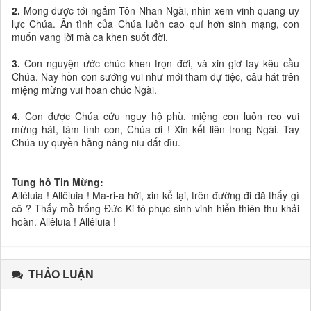
2.
Mong được tới ngắm Tôn Nhan Ngài, nhìn xem vinh quang uy
lực Chúa. Ân tình của Chúa luôn cao quí hơn sinh mạng, con
muốn vang lời mà ca khen suốt đời.
3.
Con nguyện ước chúc khen trọn đời, và xin giơ tay kêu cầu
Chúa. Nay hồn con sướng vui như mới tham dự tiệc, câu hát trên
miệng mừng vui hoan chúc Ngài.
4.
Con được Chúa cứu nguy hộ phù, miệng con luôn reo vui
mừng hát, tâm tình con, Chúa ơi ! Xin kết liên trong Ngài. Tay
Chúa uy quyền hằng nâng niu dắt dìu.
Tung hô Tin Mừng:
Allêluia ! Allêluia ! Ma-ri-a hỡi, xin kể lại, trên đường đi đã thấy gì
cô ? Thấy mồ trống Đức Ki-tô phục sinh vinh hiển thiên thu khải
hoàn. Allêluia ! Allêluia !
THẢO LUẬN