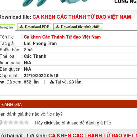
Download file:
CA KHEN CÁC THÁNH TỬ ĐẠO VIỆT NAM
Download PDF
Download file trình chiếu
hông tin
Tên file
:
Ca khen Các Thánh Tử đạo Việt Nam
Tác giả
:
Lm. Phong Trần
Phiên bản
:
2 bè
Thể loại
:
Các Thánh
Imprimatur
:
N/A
Bản quyền
:
N/A
Cập nhật
:
22/10/2022 09:18
Đã xem
:
852 lần
|
Tải về:
23
lần
ĐÁNH GIÁ
ạn đánh giá thế nào về file này?
Hãy click vào hình sao để đánh giá File
Lời bài hát - Lời kinh:
CA KHEN CÁC THÁNH TỬ ĐẠO VIỆT