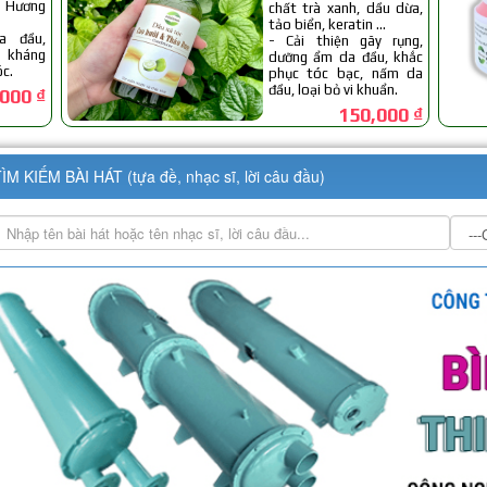
ÌM KIẾM BÀI HÁT (tựa đề, nhạc sĩ, lời câu đầu)