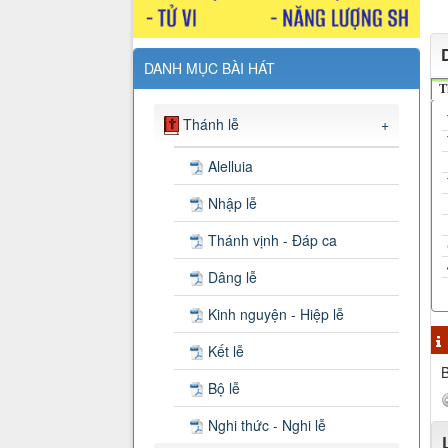
DANH MỤC BÀI HÁT
T
Thánh lễ
+
Alelluia
Nhập lễ
Thánh vịnh - Đáp ca
Dâng lễ
Kinh nguyện - Hiệp lễ
Kết lễ
B
Bộ lễ
Nghi thức - Nghi lễ