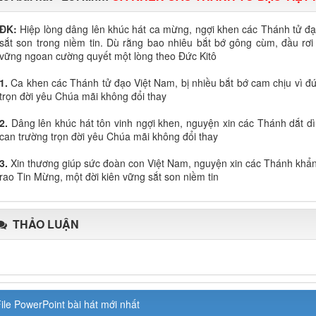
ĐK:
Hiệp lòng dâng lên khúc hát ca mừng, ngợi khen các Thánh tử đ
sắt son trong niềm tin. Dù rằng bao nhiêu bắt bớ gông cùm, đầu rơi 
vững ngoan cường quyết một lòng theo Đức Kitô
1.
Ca khen các Thánh tử đạo Việt Nam, bị nhiều bắt bớ cam chịu vì đức
trọn đời yêu Chúa mãi không đổi thay
2.
Dâng lên khúc hát tôn vinh ngợi khen, nguyện xin các Thánh dắt 
can trường trọn đời yêu Chúa mãi không đổi thay
3.
Xin thương giúp sức đoàn con Việt Nam, nguyện xin các Thánh khẩn
rao Tin Mừng, một đời kiên vững sắt son niềm tin
THẢO LUẬN
ile PowerPoint bài hát mới nhất