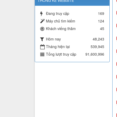
THỐNG KÊ WEBSITE
Đang truy cập
169
Máy chủ tìm kiếm
124
Khách viếng thăm
45
Hôm nay
48,243
Tháng hiện tại
539,945
Tổng lượt truy cập
91,600,996