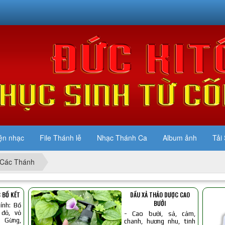
ện nhạc
File Thánh lễ
Nhạc Thánh Ca
Album ảnh
Tải 
Các Thánh