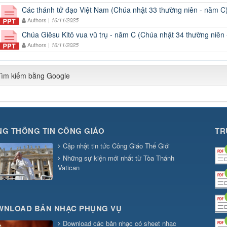
Các thánh tử đạo Việt Nam (Chúa nhật 33 thường niên - năm C
Authors |
16/11/2025
Chúa Giêsu Kitô vua vũ trụ - năm C (Chúa nhật 34 thường niên
Authors |
16/11/2025
Tìm kiếm bằng Google
G THÔNG TIN CÔNG GIÁO
TR
Cập nhật tin tức Công Giáo Thế Giới
Những sự kiện mới nhất từ Tòa Thánh
Vatican
WNLOAD BẢN NHẠC PHỤNG VỤ
Download các bản nhạc có sheet nhạc