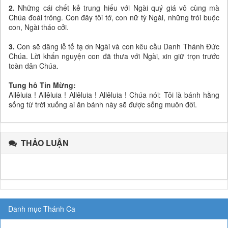
2.
Những cái chết kẻ trung hiếu với Ngài quý giá vô cùng mà
Chúa đoái trông. Con đây tôi tớ, con nữ tỳ Ngài, những trói buộc
con, Ngài tháo cởi.
3.
Con sẽ dâng lễ tế tạ ơn Ngài và con kêu cầu Danh Thánh Đức
Chúa. Lời khấn nguyện con đã thưa với Ngài, xin giữ trọn trước
toàn dân Chúa.
Tung hô Tin Mừng:
Allêluia ! Allêluia ! Allêluia ! Allêluia ! Chúa nói: Tôi là bánh hằng
sống từ trời xuống ai ăn bánh này sẽ được sống muôn đời.
THẢO LUẬN
Danh mục Thánh Ca