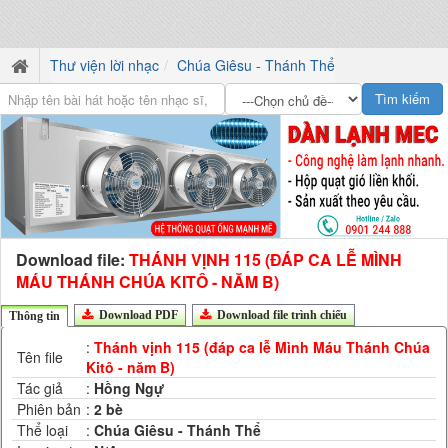
Thư viện lời nhạc
Chúa Giêsu - Thánh Thể
Download file:
THÁNH VỊNH 115 (ĐÁP CA LỄ MÌNH
MÁU THÁNH CHÚA KITÔ - NĂM B)
Download PDF
Download file trình chiếu
Thông tin
:
Thánh vịnh 115 (đáp ca lễ Mình Máu Thánh Chúa
Tên file
Kitô - năm B)
Tác giả
:
Hồng Ngự
Phiên bản
:
2 bè
Thể loại
:
Chúa Giêsu - Thánh Thể