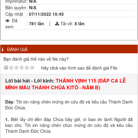
Imprimatur
:
N/A
Bản quyền
:
N/A
Cập nhật
:
07/11/2022 10:45
Đã
:
781 lần
|
Tải về:
8
lần
xem
ĐÁNH GIÁ
Bạn đánh giá thế nào về file này?
Hãy click vào hình sao để đánh giá File
Lời bài hát - Lời kinh:
THÁNH VỊNH 115 (ĐÁP CA LỄ
MÌNH MÁU THÁNH CHÚA KITÔ - NĂM B)
Đáp
: Tôi xin nâng chén mừng ơn cứu độ và kêu cầu Thánh Danh
Đức Chúa.
1.
Biết lấy chi đền đáp Chúa bây giờ, vì bao ơn lành Người đã
ban cho. Tôi xin nâng chén chúc mừng ơn cứu độ và kêu cầu
Thánh Danh Đức Chúa.