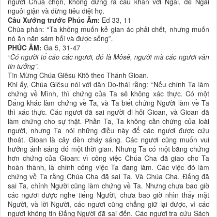
người Chúa chọn, không đứng ra cầu khẩn với Ngài, để Ngài
nguôi giận và đừng tiêu diệt họ.
Câu Xướng trước Phúc Âm:
Ed 33, 11
Chúa phán: “Ta không muốn kẻ gian ác phải chết, nhưng muốn
nó ăn năn sám hối và được sống”.
PHÚC ÂM:
Ga 5, 31-47
“Có người tố cáo các ngươi, đó là Môsê, người mà các ngươi vẫn
tin tưởng”.
Tin Mừng Chúa Giêsu Kitô theo Thánh Gioan.
Khi ấy, Chúa Giêsu nói với dân Do-thái rằng: “Nếu chính Ta làm
chứng về Mình, thì chứng của Ta sẽ không xác thực. Có một
Ðấng khác làm chứng về Ta, và Ta biết chứng Người làm về Ta
thì xác thực. Các ngươi đã sai người đi hỏi Gioan, và Gioan đã
làm chứng cho sự thật. Phần Ta, Ta không cần chứng của loài
người, nhưng Ta nói những điều này để các ngươi được cứu
thoát. Gioan là cây đèn cháy sáng. Các ngươi cũng muốn vui
hưởng ánh sáng đó một thời gian. Nhưng Ta có một bằng chứng
hơn chứng của Gioan: vì công việc Chúa Cha đã giao cho Ta
hoàn thành, là chính công việc Ta đang làm. Các việc đó làm
chứng về Ta rằng Chúa Cha đã sai Ta. Và Chúa Cha, Ðấng đã
sai Ta, chính Người cũng làm chứng về Ta. Nhưng chưa bao giờ
các ngươi được nghe tiếng Người, chưa bao giờ nhìn thấy mặt
Người, và lời Người, các ngươi cũng chẳng giữ lại được, vì các
ngươi không tin Ðấng Người đã sai đến. Các ngươi tra cứu Sách