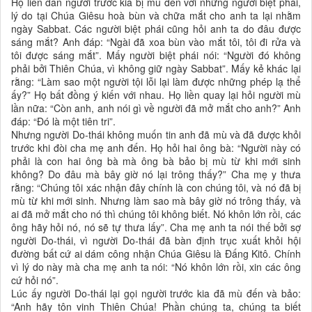
Họ liền dẫn người trước kia bị mù đến với những người biệt phái,
lý do tại Chúa Giêsu hoà bùn và chữa mắt cho anh ta lại nhằm
ngày Sabbat. Các người biệt phái cũng hỏi anh ta do đâu được
sáng mắt? Anh đáp: “Ngài đã xoa bùn vào mắt tôi, tôi đi rửa và
tôi được sáng mắt”. Mấy người biệt phái nói: “Người đó không
phải bởi Thiên Chúa, vì không giữ ngày Sabbat”. Mấy kẻ khác lại
rằng: “Làm sao một người tội lỗi lại làm được những phép lạ thể
ấy?” Họ bất đồng ý kiến với nhau. Họ liền quay lại hỏi người mù
lần nữa: “Còn anh, anh nói gì về người đã mở mắt cho anh?” Anh
đáp: “Đó là một tiên tri”.
Nhưng người Do-thái không muốn tin anh đã mù và đã được khỏi
trước khi đòi cha mẹ anh đến. Họ hỏi hai ông bà: “Người này có
phải là con hai ông bà mà ông bà bảo bị mù từ khi mới sinh
không? Do đâu mà bây giờ nó lại trông thấy?” Cha mẹ y thưa
rằng: “Chúng tôi xác nhận đây chính là con chúng tôi, và nó đã bị
mù từ khi mới sinh. Nhưng làm sao mà bây giờ nó trông thấy, và
ai đã mở mắt cho nó thì chúng tôi không biết. Nó khôn lớn rồi, các
ông hãy hỏi nó, nó sẽ tự thưa lấy”. Cha mẹ anh ta nói thế bởi sợ
người Do-thái, vì người Do-thái đã bàn định trục xuất khỏi hội
đường bất cứ ai dám công nhận Chúa Giêsu là Đấng Kitô. Chính
vì lý do này mà cha mẹ anh ta nói: “Nó khôn lớn rồi, xin các ông
cứ hỏi nó”.
Lúc ấy người Do-thái lại gọi người trước kia đã mù đến và bảo:
“Anh hãy tôn vinh Thiên Chúa! Phần chúng ta, chúng ta biết