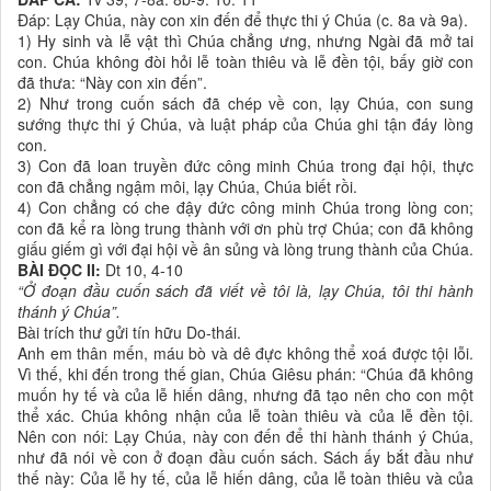
Ðáp: Lạy Chúa, này con xin đến để thực thi ý Chúa (c. 8a và 9a).
1) Hy sinh và lễ vật thì Chúa chẳng ưng, nhưng Ngài đã mở tai
con. Chúa không đòi hỏi lễ toàn thiêu và lễ đền tội, bấy giờ con
đã thưa: “Này con xin đến”.
2) Như trong cuốn sách đã chép về con, lạy Chúa, con sung
sướng thực thi ý Chúa, và luật pháp của Chúa ghi tận đáy lòng
con.
3) Con đã loan truyền đức công minh Chúa trong đại hội, thực
con đã chẳng ngậm môi, lạy Chúa, Chúa biết rồi.
4) Con chẳng có che đậy đức công minh Chúa trong lòng con;
con đã kể ra lòng trung thành với ơn phù trợ Chúa; con đã không
giấu giếm gì với đại hội về ân sủng và lòng trung thành của Chúa.
BÀI ĐỌC II:
Dt 10, 4-10
“Ở đoạn đầu cuốn sách đã viết về tôi là, lạy Chúa, tôi thi hành
thánh ý Chúa”.
Bài trích thư gửi tín hữu Do-thái.
Anh em thân mến, máu bò và dê đực không thể xoá được tội lỗi.
Vì thế, khi đến trong thế gian, Chúa Giêsu phán: “Chúa đã không
muốn hy tế và của lễ hiến dâng, nhưng đã tạo nên cho con một
thể xác. Chúa không nhận của lễ toàn thiêu và của lễ đền tội.
Nên con nói: Lạy Chúa, này con đến để thi hành thánh ý Chúa,
như đã nói về con ở đoạn đầu cuốn sách. Sách ấy bắt đầu như
thế này: Của lễ hy tế, của lễ hiến dâng, của lễ toàn thiêu và của