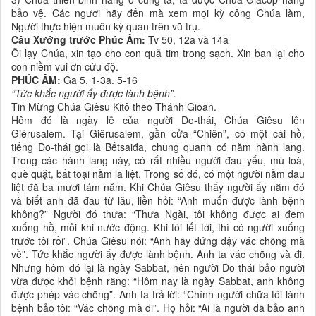
bảo vệ. Các ngươi hãy đến mà xem mọi kỳ công Chúa làm,
Người thực hiện muôn kỳ quan trên vũ trụ.
Câu Xướng trước Phúc Âm:
Tv 50, 12a và 14a
Ôi lạy Chúa, xin tạo cho con quả tim trong sạch. Xin ban lại cho
con niềm vui ơn cứu độ.
PHÚC ÂM:
Ga 5, 1-3a. 5-16
“Tức khắc người ấy được lành bệnh”.
Tin Mừng Chúa Giêsu Kitô theo Thánh Gioan.
Hôm đó là ngày lễ của người Do-thái, Chúa Giêsu lên
Giêrusalem. Tại Giêrusalem, gần cửa “Chiên”, có một cái hồ,
tiếng Do-thái gọi là Bếtsaiđa, chung quanh có năm hành lang.
Trong các hành lang này, có rất nhiều người đau yếu, mù loà,
què quặt, bất toại nằm la liệt. Trong số đó, có một người nằm đau
liệt đã ba mươi tám năm. Khi Chúa Giêsu thấy người ấy nằm đó
và biết anh đã đau từ lâu, liền hỏi: “Anh muốn được lành bệnh
không?” Người đó thưa: “Thưa Ngài, tôi không được ai đem
xuống hồ, mỗi khi nước động. Khi tôi lết tới, thì có người xuống
trước tôi rồi”. Chúa Giêsu nói: “Anh hãy đứng dậy vác chõng mà
về”. Tức khắc người ấy được lành bệnh. Anh ta vác chõng và đi.
Nhưng hôm đó lại là ngày Sabbat, nên người Do-thái bảo người
vừa được khỏi bệnh rằng: “Hôm nay là ngày Sabbat, anh không
được phép vác chõng”. Anh ta trả lời: “Chính người chữa tôi lành
bệnh bảo tôi: “Vác chõng mà đi”. Họ hỏi: “Ai là người đã bảo anh