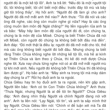
người đó là một kẻ tội lỗi”. Anh ta trả lời: “Nếu đó là một người tội
lỗi, tôi không biết; tôi chỉ biết một điều: trước đây tôi mù và bây
giờ tôi trông thấy”. Họ hỏi anh: “Người đó đã làm gì cho anh?
Người đó đã mở mắt anh thế nào?” Anh thưa: “Tôi đã nói và các
ông đã nghe, các ông còn muốn nghe gì nữa? Hay là các ông
cũng muốn làm môn đệ Ngài chăng?” Họ liền nguyền rủa anh ta
và bảo: “Mày hãy làm môn đệ của người đó đi, còn chúng ta,
chúng ta là môn đệ của Môsê. Chúng ta biết Thiên Chúa đã nói
với Môsê, còn người đó chúng ta không biết bởi đâu mà đến”.
Anh đáp: “Đó mới thật là điều lạ: người đó đã mở mắt cho tôi, thế
mà các ông không biết người đó bởi đâu. Nhưng chúng ta biết
rằng Thiên Chúa không nghe lời những kẻ tội lỗi, mà hễ ai kính
sợ Thiên Chúa và làm theo ý Chúa, thì kẻ đó mới được Chúa
nghe lời. Xưa nay chưa từng nghe nói có ai đã mở mắt người mù
từ khi mới sinh. Nếu người đó không bởi Thiên Chúa thì đã không
làm được gì”. Họ bảo anh ta: “Mày sinh ra trong tội mà mày dám
dạy chúng ta ư?” Rồi họ đuổi anh ta ra ngoài.
Chúa Giêsu hay tin họ đuổi anh ta ra ngoài, nên khi gặp anh,
Người liền bảo: “Anh có tin Con Thiên Chúa không?” Anh thưa:
“Thưa Ngài, nhưng Người là ai để tôi tin Người?” Chúa Giêsu
đáp: “Anh đang nhìn thấy Người và chính Người đang nói với
anh”. Anh ta liền nói: “Lạy Ngài, tôi tin”, và anh ta sấp mình thờ
lạy Người. Chúa Giêsu liền nói: “Chính vì để luận xét mà Ta đã