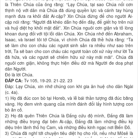
là Thiên Chúa của ông rằng: “Lạy Chúa, tại sao Chúa nổi cơn
thịnh nộ với dân mà Chúa đã dùng quyền lực và cánh tay hùng
mạnh đưa ra khỏi đất Ai-cập? Xin Chúa đừng để cho người Ai-
cập nói rằng: “Người đã khéo dẫn họ đến đây, để giết họ trên núi
và huỷ diệt họ khỏi mặt đất”. Xin Chúa nguôi cơn giận và tỏ lòng
khoan dung đối với tội lỗi dân Chúa. Xin Chúa nhớ đến Abraham,
Isaac, và Israel tôi tớ Chúa, vì chính Chúa đã thề hứa rằng: “Ta
sẽ làm cho con cháu các ngươi sinh sản ra nhiều như sao trên
trời, Ta sẽ ban cho con cháu các ngươi toàn cõi xứ này như lời Ta
đã hứa, và các ngươi sẽ chiếm hữu xứ này mãi mãi”. Chúa đã
nguôi cơn giận, không thực hiện điều dữ mà Người đe doạ phạt
dân Người.
Ðó là lời Chúa.
ÐÁP CA:
Tv 105, 19-20. 21-22. 23
Ðáp: Lạy Chúa, xin nhớ chúng con khi gia ân huệ cho dân Ngài
(c. 4a).
1) Họ đã đúc con bò tại Horeb, và lễ bái thần tượng đã đúc bằng
vàng. Họ đem vinh quang của mình đánh đổi lấy hình tượng con
bò ăn cỏ.
2) Họ đã quên Thiên Chúa là Ðấng cứu độ mình, Ðấng đã làm
những điều trọng đại bên Ai-cập, Ðấng đã làm những điều kỳ
diệu trên lãnh thổ họ Cam, và những điều kinh ngạc nơi Biển Ðỏ.
3) Chúa đã nghĩ tới chuyện tiêu diệt họ cho rồi, nếu như Môsê là