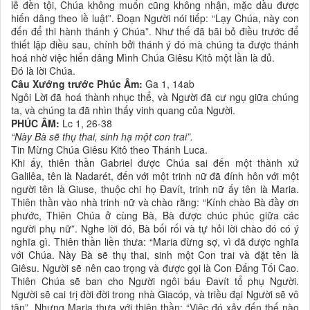
lễ đền tội, Chúa không muốn cũng không nhận, mặc dầu được
hiến dâng theo lề luật”. Ðoạn Người nói tiếp: “Lạy Chúa, này con
đến để thi hành thánh ý Chúa”. Như thế đã bãi bỏ điều trước để
thiết lập điều sau, chính bởi thánh ý đó mà chúng ta được thánh
hoá nhờ việc hiến dâng Mình Chúa Giêsu Kitô một lần là đủ.
Ðó là lời Chúa.
Câu Xướng trước Phúc Âm:
Ga 1, 14ab
Ngôi Lời đã hoá thành nhục thể, và Người đã cư ngụ giữa chúng
ta, và chúng ta đã nhìn thấy vinh quang của Người.
PHÚC ÂM:
Lc 1, 26-38
“Này Bà sẽ thụ thai, sinh hạ một con trai”.
Tin Mừng Chúa Giêsu Kitô theo Thánh Luca.
Khi ấy, thiên thần Gabriel được Chúa sai đến một thành xứ
Galilêa, tên là Nadarét, đến với một trinh nữ đã đính hôn với một
người tên là Giuse, thuộc chi họ Ðavít, trinh nữ ấy tên là Maria.
Thiên thần vào nhà trinh nữ và chào rằng: “Kính chào Bà đầy ơn
phước, Thiên Chúa ở cùng Bà, Bà được chúc phúc giữa các
người phụ nữ”. Nghe lời đó, Bà bối rối và tự hỏi lời chào đó có ý
nghĩa gì. Thiên thần liền thưa: “Maria đừng sợ, vì đã được nghĩa
với Chúa. Này Bà sẽ thụ thai, sinh một Con trai và đặt tên là
Giêsu. Người sẽ nên cao trọng và được gọi là Con Ðấng Tối Cao.
Thiên Chúa sẽ ban cho Người ngôi báu Ðavít tổ phụ Người.
Người sẽ cai trị đời đời trong nhà Giacóp, và triều đại Người sẽ vô
tận”. Nhưng Maria thưa với thiên thần: “Việc đó xảy đến thế nào