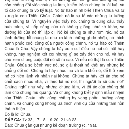
còn chống đối việc chúng ta làm, khiển trách chúng ta lỗi luật và
tố cáo chúng ta vô kỷ luật. Nó tự hào mình biết Thiên Chúa và tự
xưng là con Thiên Chúa. Chính nó là sự tố cáo những tư tưởng
của chúng ta. Vì nguyên việc thấy nó, chúng ta cũng cáu, thấy
bực mình, vì nếp sống của nó không giống như kẻ khác, và
đường lối của nó thì lập dị. Nó kể chúng ta như rơm rác, nó xa
lánh đường lối chúng ta như xa lánh những gì dơ nhớp, nó thích
hạnh phúc cuối cùng của người công chính, nó tự hào có Thiên
Chúa là Cha. Vậy chúng ta hãy xem coi điều nó nói có thật hay
không, hãy nghiệm xét coi những gì sẽ xảy đến cho nó, và hãy
chờ xem chung cuộc đời nó sẽ ra sao. Vì nếu nó thật là con Thiên
Chúa, Chúa sẽ bênh vực nó, sẽ giải thoát nó khỏi tay những kẻ
chống đối nó. Chúng ta hãy nhục mạ và làm khổ nó, để thử xem
nó có hiền lành và nhẫn nại không. Chúng ta hãy kết án cho nó
chết cách nhục nhã, vì theo lời nó nói, thì người ta sẽ cứu nó!”
Chúng nghĩ như vậy, nhưng chúng lầm, vì tội ác của chúng đã
làm cho chúng mù quáng. Và chúng không biết ý định mầu nhiệm
của Thiên Chúa, nên cũng chẳng hy vọng phần thưởng công
chính, và chúng cũng không ưa thích vinh dự của những tâm hồn
thánh thiện.
Ðó là lời Chúa.
ĐÁP CA:
Tv 33, 17-18. 19-20. 21 và 23
Ðáp: Chúa gần gũi những kẻ đoạn trường (c. 19a).