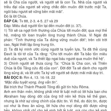
sẽ là Cha của người, và người sẽ là con Ta. Nhà của ngươi và
triều đại của ngươi sẽ vững chắc đến muôn đời trước mặt Ta,
ngôi báu ngươi sẽ vững bền mãi mãi”.
Ðó là lời Chúa.
ĐÁP CA:
Tv 88, 2-3. 4-5. 27 và 29
Ðáp: Miêu duệ người tồn tại đến muôn đời (c. 37).
1) Tôi sẽ ca ngợi tình thương của Chúa tới muôn đời; qua mọi thế
hệ, miệng tôi loan truyền lòng trung thành Chúa. Vì Ngài đã
phán: “Tình thương của Ta đứng vững muôn đời”; trên cõi trời
cao, Ngài thiết lập lòng trung tín.
2) Ta đã ký minh ước cùng người ta tuyển lựa, Ta đã thề cùng
Ðavít là tôi tớ của Ta rằng: “Cho tới muôn đời Ta bảo tồn miêu
duệ của ngươi, và Ta thiết lập ngai báu ngươi qua muôn thế hệ”.
3) Chính người sẽ thưa cùng Ta: “Chúa là Cha con, và Thiên
Chúa là Ðá Tảng cứu độ của con”. Ðời đời Ta sẽ dành cho người
lòng sủng ái, và lời ước Ta ký với người sẽ được mãi mãi duy trì.
BÀI ĐỌC II:
Rm 4, 13. 16-18. 22
“Mặc dầu tuyệt vọng, ông vẫn tin”.
Bài trích thư Thánh Phaolô Tông đồ gửi tín hữu Rôma.
Anh em thân mến, không phải nhờ lề luật mới có lời hứa ban cho
Abraham hay dòng dõi của ông trở nên kẻ thừa kế thế gian,
nhưng là nhờ sự công chính của đức tin. Vì thế, do đức tin, được
coi như là theo ân sủng, lời hứa cho mọi dòng dõi được vững
bền, không phải chỉ cho kẻ sinh bởi lề luật, mà còn cho kẻ sinh