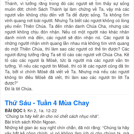
Thánh, vì tưởng rằng trong đó các ngươi sẽ tìm thấy sự sống
muôn đời; chính Sách Thánh lại làm chứng về Ta, vậy mà các
ngươi vẫn không chịu đến với Ta để được sống. Ta không tìm
vinh quang nơi loài người. Nhưng Ta biết các ngươi không có lòng
yêu mến Thiên Chúa. Ta đến nhân danh Chúa Cha, nhưng các
ngươi không chịu đón nhận. Nếu có một người nào khác nhân
danh mình mà đến, các ngươi sẽ đón nhận nó. Các ngươi là
những người nhận vinh quang lẫn nhau mà không tìm vinh quang
do một Thiên Chúa, thì làm sao các ngươi có thể tin được? Các
ngươi đừng tưởng rằng Ta sẽ tố cáo các ngươi với Chúa Cha. Kẻ
tố cáo các ngươi là Môsê, tức là người mà các ngươi vẫn tin
tưởng. Vì nếu các ngươi tin Môsê, thì có lẽ các ngươi cũng đã tin
Ta, bởi vì chính Môsê đã viết về Ta. Nhưng mà nếu các ngươi
không tin điều Môsê đã viết, thì làm sao các ngươi tin lời Ta
được?”
Ðó là lời Chúa.
Thứ Sáu - Tuần 4 Mùa Chay
BÀI ĐỌC I:
Kn 2, 1a. 12-22
“Chúng ta hãy kết án cho nó chết cách nhục nhã”.
Bài trích sách Khôn Ngoan.
Những kẻ gian ác suy nghĩ chín chắn, đã nói rằng: “Chúng ta hãy
vây bắt kẻ công chính, vì nó không làm ích gì cho chúng ta, mà