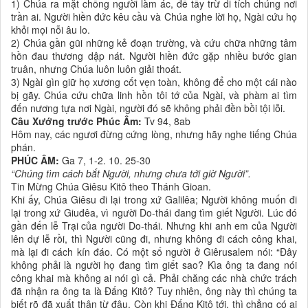
1) Chúa ra mặt chống người làm ác, để tẩy trừ di tích chúng nơi
trần ai. Người hiền đức kêu cầu và Chúa nghe lời họ, Ngài cứu họ
khỏi mọi nỗi âu lo.
2) Chúa gần gũi những kẻ đoạn trường, và cứu chữa những tâm
hồn đau thương dập nát. Người hiền đức gặp nhiều bước gian
truân, nhưng Chúa luôn luôn giải thoát.
3) Ngài gìn giữ họ xương cốt vẹn toàn, không để cho một cái nào
bị gãy. Chúa cứu chữa linh hồn tôi tớ của Ngài, và phàm ai tìm
đến nương tựa nơi Ngài, người đó sẽ không phải đền bồi tội lỗi.
Câu Xướng trước Phúc Âm:
Tv 94, 8ab
Hôm nay, các ngươi đừng cứng lòng, nhưng hãy nghe tiếng Chúa
phán.
PHÚC ÂM:
Ga 7, 1-2. 10. 25-30
“Chúng tìm cách bắt Người, nhưng chưa tới giờ Người”.
Tin Mừng Chúa Giêsu Kitô theo Thánh Gioan.
Khi ấy, Chúa Giêsu đi lại trong xứ Galilêa; Người không muốn đi
lại trong xứ Giuđêa, vì người Do-thái đang tìm giết Người. Lúc đó
gần đến lễ Trại của người Do-thái. Nhưng khi anh em của Người
lên dự lễ rồi, thì Người cũng đi, nhưng không đi cách công khai,
mà lại đi cách kín đáo. Có một số người ở Giêrusalem nói: “Ðây
không phải là người họ đang tìm giết sao? Kìa ông ta đang nói
công khai mà không ai nói gì cả. Phải chăng các nhà chức trách
đã nhận ra ông ta là Ðấng Kitô? Tuy nhiên, ông này thì chúng ta
biết rõ đã xuất thân từ đâu. Còn khi Ðấng Kitô tới, thì chẳng có ai