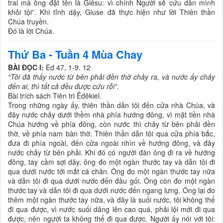
trai mà ông đặt tên là Giêsu: vì chính Người sẽ cứu dân mình
khỏi tội”. Khi tỉnh dậy, Giuse đã thực hiện như lời Thiên thần
Chúa truyền.
Ðó là lời Chúa.
Thứ Ba - Tuần 4 Mùa Chay
BÀI ĐỌC I:
Ed 47, 1-9. 12
“Tôi đã thấy nước từ bên phải đền thờ chảy ra, và nước ấy chảy
đến ai, thì tất cả đều được cứu rỗi”.
Bài trích sách Tiên tri Êdêkiel.
Trong những ngày ấy, thiên thần dẫn tôi đến cửa nhà Chúa, và
đây nước chảy dưới thềm nhà phía hướng đông, vì mặt tiền nhà
Chúa hướng về phía đông, còn nước thì chảy từ bên phải đền
thờ, về phía nam bàn thờ. Thiên thần dẫn tôi qua cửa phía bắc,
đưa đi phía ngoài, đến cửa ngoài nhìn về hướng đông, và đây
nước chảy từ bên phải. Khi đó có người đàn ông đi ra về hướng
đông, tay cầm sợi dây, ông đo một ngàn thước tay và dẫn tôi đi
qua dưới nước tới mắt cá chân. Ông đo một ngàn thước tay nữa
và dẫn tôi đi qua dưới nước đến đầu gối. Ông còn đo một ngàn
thước tay và dẫn tôi đi qua dưới nước đến ngang lưng. Ông lại đo
thêm một ngàn thước tay nữa, và đây là suối nước, tôi không thể
đi qua được, vì nước suối dâng lên cao quá, phải lội mới đi qua
được, nên người ta không thể đi qua được. Người ấy nói với tôi: