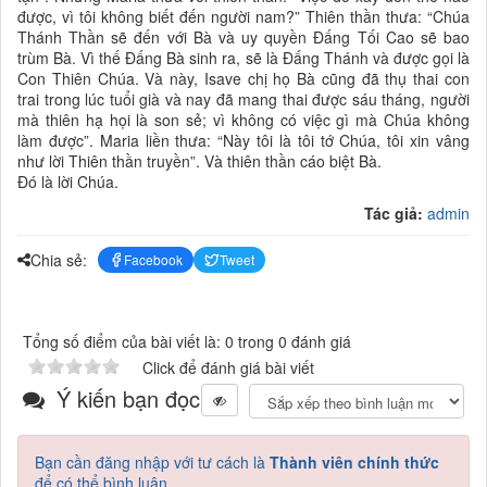
được, vì tôi không biết đến người nam?” Thiên thần thưa: “Chúa
Thánh Thần sẽ đến với Bà và uy quyền Ðấng Tối Cao sẽ bao
trùm Bà. Vì thế Ðấng Bà sinh ra, sẽ là Ðấng Thánh và được gọi là
Con Thiên Chúa. Và này, Isave chị họ Bà cũng đã thụ thai con
trai trong lúc tuổi già và nay đã mang thai được sáu tháng, người
mà thiên hạ họi là son sẻ; vì không có việc gì mà Chúa không
làm được”. Maria liền thưa: “Này tôi là tôi tớ Chúa, tôi xin vâng
như lời Thiên thần truyền”. Và thiên thần cáo biệt Bà.
Ðó là lời Chúa.
Tác giả:
admin
Chia sẻ:
Facebook
Tweet
Tổng số điểm của bài viết là: 0 trong 0 đánh giá
Click để đánh giá bài viết
Ý kiến bạn đọc
Bạn cần đăng nhập với tư cách là
Thành viên chính thức
để có thể bình luận