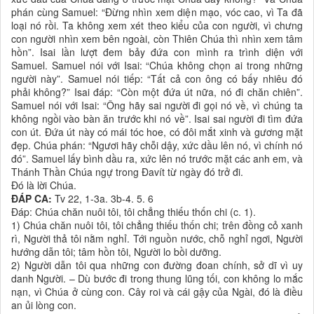
phán cùng Samuel: “Ðừng nhìn xem diện mạo, vóc cao, vì Ta đã
loại nó rồi. Ta không xem xét theo kiểu của con người, vì chưng
con người nhìn xem bên ngoài, còn Thiên Chúa thì nhìn xem tâm
hồn”. Isai lần lượt đem bảy đứa con mình ra trình diện với
Samuel. Samuel nói với Isai: “Chúa không chọn ai trong những
người này”. Samuel nói tiếp: “Tất cả con ông có bấy nhiêu đó
phải không?” Isai đáp: “Còn một đứa út nữa, nó đi chăn chiên”.
Samuel nói với Isai: “Ông hãy sai người đi gọi nó về, vì chúng ta
không ngồi vào bàn ăn trước khi nó về”. Isai sai người đi tìm đứa
con út. Ðứa út này có mái tóc hoe, có đôi mắt xinh và gương mặt
đẹp. Chúa phán: “Ngươi hãy chỗi dậy, xức dầu lên nó, vì chính nó
đó”. Samuel lấy bình dầu ra, xức lên nó trước mặt các anh em, và
Thánh Thần Chúa ngự trong Ðavít từ ngày đó trở đi.
Ðó là lời Chúa.
ÐÁP CA:
Tv 22, 1-3a. 3b-4. 5. 6
Ðáp: Chúa chăn nuôi tôi, tôi chẳng thiếu thốn chi (c. 1).
1) Chúa chăn nuôi tôi, tôi chẳng thiếu thốn chi; trên đồng cỏ xanh
rì, Người thả tôi nằm nghỉ. Tới nguồn nước, chỗ nghỉ ngơi, Người
hướng dẫn tôi; tâm hồn tôi, Người lo bồi dưỡng.
2) Người dẫn tôi qua những con đường đoan chính, sở dĩ vì uy
danh Người. – Dù bước đi trong thung lũng tối, con không lo mắc
nạn, vì Chúa ở cùng con. Cây roi và cái gậy của Ngài, đó là điều
an ủi lòng con.