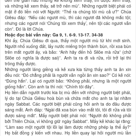
đến thế gian hầu những kẻ không xem thấy, thì được xem thấy,
và những kẻ xem thấy, sẽ trở nên mù”. Những người biệt phái có
mặt ở đó liền nói với Người: “Thế ra chúng tôi mù cả ư?” Chúa
Giêsu đáp: “Nếu các ngươi mù, thì các ngươi đã không mắc tội;
nhưng các ngươi nói ‘Chúng tôi xem thấy’, nên tội các ngươi vẫn
còn”. Đó là lời Chúa.
Hoặc đọc bài vắn này: Ga 9, 1. 6-9. 13-17. 34-38
Khi ấy, Chúa Giêsu đi qua, thấy một người mù từ khi mới sinh.
Người nhổ xuống đất, lấy nước miếng trộn thành bùn, rồi xoa bùn
trên mắt người ấy, và bảo: “Anh hãy đến hồ Silôe mà rửa” (chữ
Silôe có nghĩa là được sai)”. Anh ta ra đi và rửa, rồi trở lại thì
trông thấy được.
Những người láng giềng và kẻ xưa kia từng thấy anh ta ăn xin
đều nói: “Đó chẳng phải là người vẫn ngồi ăn xin sao?” Có kẻ nói:
“Đúng hắn”. Lại có người bảo: “Không phải, nhưng là một người
giống hắn”. Còn anh ta thì nói: “Chính tôi đây”.
Họ liền dẫn người trước kia bị mù đến với những người biệt phái,
lý do tại Chúa Giêsu hoà bùn và chữa mắt cho anh ta lại nhằm
ngày Sabbat. Các người biệt phái cũng hỏi anh ta do đâu được
sáng mắt. Anh đáp: “Ngài đã xoa bùn vào mắt tôi, tôi đi rửa và tôi
được sáng mắt”. Mấy người biệt phái nói: “Người đó không phải
bởi Thiên Chúa, vì không giữ ngày Sabbat”. Mấy kẻ khác lại rằng:
“Làm sao một người tội lỗi lại làm được những phép lạ thể ấy?”
Họ bất đồng ý kiến với nhau. Họ liền quay lại hỏi người mù lần