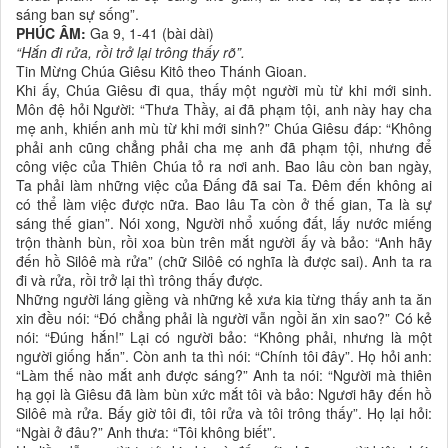
sáng ban sự sống”.
PHÚC ÂM:
Ga 9, 1-41 (bài dài)
“Hắn đi rửa, rồi trở lại trông thấy rõ”.
Tin Mừng Chúa Giêsu Kitô theo Thánh Gioan.
Khi ấy, Chúa Giêsu đi qua, thấy một người mù từ khi mới sinh.
Môn đệ hỏi Người: “Thưa Thầy, ai đã phạm tội, anh này hay cha
mẹ anh, khiến anh mù từ khi mới sinh?” Chúa Giêsu đáp: “Không
phải anh cũng chẳng phải cha mẹ anh đã phạm tội, nhưng để
công việc của Thiên Chúa tỏ ra nơi anh. Bao lâu còn ban ngày,
Ta phải làm những việc của Đấng đã sai Ta. Đêm đến không ai
có thể làm việc được nữa. Bao lâu Ta còn ở thế gian, Ta là sự
sáng thế gian”. Nói xong, Người nhổ xuống đất, lấy nước miếng
trộn thành bùn, rồi xoa bùn trên mắt người ấy và bảo: “Anh hãy
đến hồ Silôê mà rửa” (chữ Silôê có nghĩa là được sai). Anh ta ra
đi và rửa, rồi trở lại thì trông thấy được.
Những người láng giềng và những kẻ xưa kia từng thấy anh ta ăn
xin đều nói: “Đó chẳng phải là người vẫn ngồi ăn xin sao?” Có kẻ
nói: “Đúng hắn!” Lại có người bảo: “Không phải, nhưng là một
người giống hắn”. Còn anh ta thì nói: “Chính tôi đây”. Họ hỏi anh:
“Làm thế nào mắt anh được sáng?” Anh ta nói: “Người mà thiên
hạ gọi là Giêsu đã làm bùn xức mắt tôi và bảo: Ngươi hãy đến hồ
Silôê mà rửa. Bấy giờ tôi đi, tôi rửa và tôi trông thấy”. Họ lại hỏi:
“Ngài ở đâu?” Anh thưa: “Tôi không biết”.