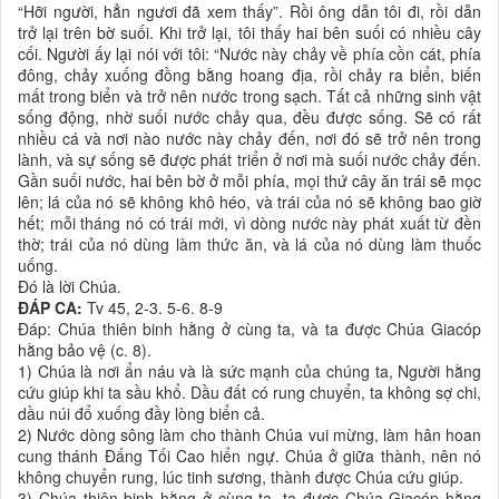
“Hỡi người, hẳn ngươi đã xem thấy”. Rồi ông dẫn tôi đi, rồi dẫn
trở lại trên bờ suối. Khi trở lại, tôi thấy hai bên suối có nhiều cây
cối. Người ấy lại nói với tôi: “Nước này chảy về phía cồn cát, phía
đông, chảy xuống đồng bằng hoang địa, rồi chảy ra biển, biến
mất trong biển và trở nên nước trong sạch. Tất cả những sinh vật
sống động, nhờ suối nước chảy qua, đều được sống. Sẽ có rất
nhiều cá và nơi nào nước này chảy đến, nơi đó sẽ trở nên trong
lành, và sự sống sẽ được phát triển ở nơi mà suối nước chảy đến.
Gần suối nước, hai bên bờ ở mỗi phía, mọi thứ cây ăn trái sẽ mọc
lên; lá của nó sẽ không khô héo, và trái của nó sẽ không bao giờ
hết; mỗi tháng nó có trái mới, vì dòng nước này phát xuất từ đền
thờ; trái của nó dùng làm thức ăn, và lá của nó dùng làm thuốc
uống.
Ðó là lời Chúa.
ĐÁP CA:
Tv 45, 2-3. 5-6. 8-9
Ðáp: Chúa thiên binh hằng ở cùng ta, và ta được Chúa Giacóp
hằng bảo vệ (c. 8).
1) Chúa là nơi ẩn náu và là sức mạnh của chúng ta, Người hằng
cứu giúp khi ta sầu khổ. Dầu đất có rung chuyển, ta không sợ chi,
dầu núi đổ xuống đầy lòng biển cả.
2) Nước dòng sông làm cho thành Chúa vui mừng, làm hân hoan
cung thánh Ðấng Tối Cao hiển ngự. Chúa ở giữa thành, nên nó
không chuyển rung, lúc tinh sương, thành được Chúa cứu giúp.
3) Chúa thiên binh hằng ở cùng ta, ta được Chúa Giacóp hằng