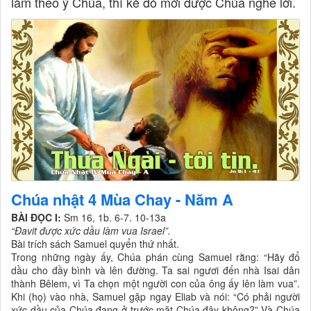
làm theo ý Chúa, thì kẻ đó mới được Chúa nghe lời.
Chúa nhật 4 Mùa Chay - Năm A
BÀI ĐỌC I:
Sm 16, 1b. 6-7. 10-13a
“Ðavit được xức dầu làm vua Israel”.
Bài trích sách Samuel quyển thứ nhất.
Trong những ngày ấy, Chúa phán cùng Samuel rằng: “Hãy đổ
dầu cho đầy bình và lên đường. Ta sai ngươi đến nhà Isai dân
thành Bêlem, vì Ta chọn một người con của ông ấy lên làm vua”.
Khi (họ) vào nhà, Samuel gặp ngay Eliab và nói: “Có phải người
xức dầu của Chúa đang ở trước mặt Chúa đây không?” Và Chúa