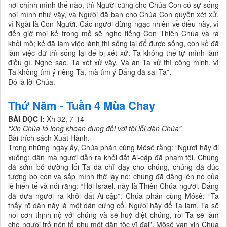
nơi chính mình thế nào, thì Người cũng cho Chúa Con có sự sống
nơi mình như vậy, và Người đã ban cho Chúa Con quyền xét xử,
vì Ngài là Con Người. Các ngươi đừng ngạc nhiên về điều này, vì
đến giờ mọi kẻ trong mồ sẽ nghe tiếng Con Thiên Chúa và ra
khỏi mồ; kẻ đã làm việc lành thì sống lại để được sống, còn kẻ đã
làm việc dữ thì sống lại để bị xét xử. Ta không thể tự mình làm
điều gì. Nghe sao, Ta xét xử vậy. Và án Ta xử thì công minh, vì
Ta không tìm ý riêng Ta, mà tìm ý Ðấng đã sai Ta”.
Ðó là lời Chúa.
Thứ Năm - Tuần 4 Mùa Chay
BÀI ĐỌC I:
Xh 32, 7-14
“Xin Chúa tỏ lòng khoan dung đối với tội lỗi dân Chúa”.
Bài trích sách Xuất Hành.
Trong những ngày ấy, Chúa phán cùng Môsê rằng: “Ngươi hãy đi
xuống; dân mà ngươi dẫn ra khỏi đất Ai-cập đã phạm tội. Chúng
đã sớm bỏ đường lối Ta đã chỉ dạy cho chúng, chúng đã đúc
tượng bò con và sấp mình thờ lạy nó; chúng đã dâng lên nó của
lễ hiến tế và nói rằng: “Hỡi Israel, này là Thiên Chúa ngươi, Ðấng
đã đưa ngươi ra khỏi đất Ai-cập”. Chúa phán cùng Môsê: “Ta
thấy rõ dân này là một dân cứng cổ. Ngươi hãy để Ta làm, Ta sẽ
nổi cơn thịnh nộ với chúng và sẽ huỷ diệt chúng, rồi Ta sẽ làm
cho ngươi trở nên tổ phụ một dân tộc vĩ đại”. Môsê van xin Chúa