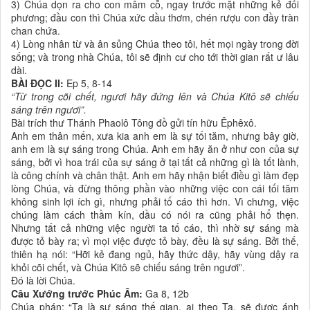
3) Chúa dọn ra cho con mâm cỗ, ngay trước mặt những kẻ đối
phương; đầu con thì Chúa xức dầu thơm, chén rượu con đầy tràn
chan chứa.
4) Lòng nhân từ và ân sủng Chúa theo tôi, hết mọi ngày trong đời
sống; và trong nhà Chúa, tôi sẽ định cư cho tới thời gian rất ư lâu
dài.
BÀI ĐỌC II:
Ep 5, 8-14
“Từ trong cõi chết, ngươi hãy đứng lên và Chúa Kitô sẽ chiếu
sáng trên ngươi”.
Bài trích thư Thánh Phaolô Tông đồ gửi tín hữu Êphêxô.
Anh em thân mến, xưa kia anh em là sự tối tăm, nhưng bây giờ,
anh em là sự sáng trong Chúa. Anh em hãy ăn ở như con của sự
sáng, bởi vì hoa trái của sự sáng ở tại tất cả những gì là tốt lành,
là công chính và chân thật. Anh em hãy nhận biết điều gì làm đẹp
lòng Chúa, và đừng thông phần vào những việc con cái tối tăm
không sinh lợi ích gì, nhưng phải tố cáo thì hơn. Vì chưng, việc
chúng làm cách thầm kín, dầu có nói ra cũng phải hổ thẹn.
Nhưng tất cả những việc người ta tố cáo, thì nhờ sự sáng mà
được tỏ bày ra; vì mọi việc được tỏ bày, đều là sự sáng. Bởi thế,
thiên hạ nói: “Hỡi kẻ đang ngủ, hãy thức dậy, hãy vùng dậy ra
khỏi cõi chết, và Chúa Kitô sẽ chiếu sáng trên ngươi”.
Ðó là lời Chúa.
Câu Xướng trước Phúc Âm:
Ga 8, 12b
Chúa phán: “Ta là sự sáng thế gian, ai theo Ta, sẽ được ánh