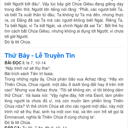
biết Người bởi đâu”. Vậy lúc bấy giờ Chúa Giêsu đang giảng dạy
trong đền thờ, Người lớn tiếng nói rằng: “Phải, các ngươi biết Ta,
và biết Ta xuất thân từ đâu; Ta không tự Ta mà đến, nhưng thực
ra, có Ðấng đã sai Ta mà các ngươi không biết Ngài. Riêng Ta,
Ta biết Ngài, vì Ta bởi Ngài, và chính Ngài đã sai Ta”. Bởi thế họ
tìm cách bắt Chúa Giêsu, nhưng không ai đụng tới Người, vì chưa
tới giờ Người.
Ðó là lời Chúa.
Thứ Bảy - Lễ Truyền Tin
BÀI ĐỌC I:
Is 7, 10-14
“Này trinh nữ sẽ thụ thai”.
Bài trích sách Tiên tri Isaia.
Trong những ngày ấy, Chúa phán bảo vua Achaz rằng: “Hãy xin
Thiên Chúa, Chúa ngươi, một dấu ở dưới lòng đất hay ở trên trời
cao!” Nhưng vua Achaz thưa: “Tôi sẽ không xin, vì tôi không dám
thử Chúa”. Và Isaia nói: “Vậy nghe đây, hỡi nhà Ðavít, làm phiền
lòng người ta chưa đủ ư, mà còn muốn làm phiền lòng Thiên
Chúa nữa? Vì thế chính Chúa sẽ cho các ngươi một dấu: này một
trinh nữ sẽ thụ thai, sinh hạ một con trai, và tên con trẻ sẽ gọi là
Emmanuel, nghĩa là Thiên Chúa ở cùng chúng ta”.
Ðó là lời Chúa.
ĐÁP CA:
Tv 39, 7-8a. 8b-9. 10. 11