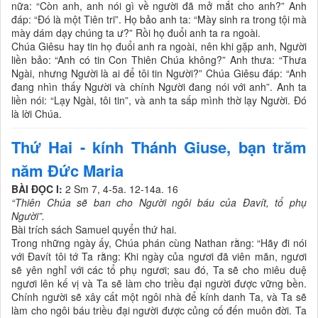
nữa: “Còn anh, anh nói gì về người đã mở mắt cho anh?” Anh
đáp: “Đó là một Tiên tri”. Họ bảo anh ta: “Mày sinh ra trong tội mà
mày dám dạy chúng ta ư?” Rồi họ đuổi anh ta ra ngoài.
Chúa Giêsu hay tin họ đuổi anh ra ngoài, nên khi gặp anh, Người
liền bảo: “Anh có tin Con Thiên Chúa không?” Anh thưa: “Thưa
Ngài, nhưng Người là ai để tôi tin Người?” Chúa Giêsu đáp: “Anh
đang nhìn thấy Người và chính Người đang nói với anh”. Anh ta
liền nói: “Lạy Ngài, tôi tin”, và anh ta sấp mình thờ lạy Người. Đó
là lời Chúa.
Thứ Hai - kính Thánh Giuse, bạn trăm
năm Đức Maria
BÀI ĐỌC I:
2 Sm 7, 4-5a. 12-14a. 16
“Thiên Chúa sẽ ban cho Người ngôi báu của Ðavít, tổ phụ
Người”.
Bài trích sách Samuel quyển thứ hai.
Trong những ngày ấy, Chúa phán cùng Nathan rằng: “Hãy đi nói
với Ðavít tôi tớ Ta rằng: Khi ngày của ngươi đã viên mãn, ngươi
sẽ yên nghỉ với các tổ phụ ngươi; sau đó, Ta sẽ cho miêu duệ
ngươi lên kế vị và Ta sẽ làm cho triều đại người được vững bền.
Chính người sẽ xây cất một ngôi nhà để kính danh Ta, và Ta sẽ
làm cho ngôi báu triều đại người được củng cố đến muôn đời. Ta