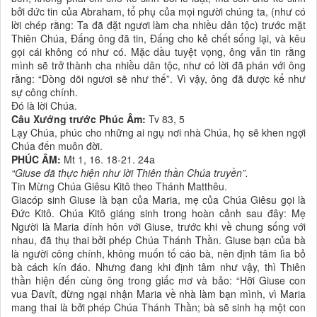
bởi đức tin của Abraham, tổ phụ của mọi người chúng ta, (như có
lời chép rằng: Ta đã đặt ngươi làm cha nhiều dân tộc) trước mặt
Thiên Chúa, Ðấng ông đã tin, Ðấng cho kẻ chết sống lại, và kêu
gọi cái không có như có. Mặc dầu tuyệt vọng, ông vẫn tin rằng
mình sẽ trở thành cha nhiều dân tộc, như có lời đã phán với ông
rằng: “Dòng dõi ngươi sẽ như thế”. Vì vậy, ông đã được kể như
sự công chính.
Ðó là lời Chúa.
Câu Xướng trước Phúc Âm:
Tv 83, 5
Lạy Chúa, phúc cho những ai ngụ nơi nhà Chúa, họ sẽ khen ngợi
Chúa đến muôn đời.
PHÚC ÂM:
Mt 1, 16. 18-21. 24a
“Giuse đã thực hiện như lời Thiên thần Chúa truyền”.
Tin Mừng Chúa Giêsu Kitô theo Thánh Matthêu.
Giacóp sinh Giuse là bạn của Maria, mẹ của Chúa Giêsu gọi là
Ðức Kitô. Chúa Kitô giáng sinh trong hoàn cảnh sau đây: Mẹ
Người là Maria đính hôn với Giuse, trước khi về chung sống với
nhau, đã thụ thai bởi phép Chúa Thánh Thần. Giuse bạn của bà
là người công chính, không muốn tố cáo bà, nên định tâm lìa bỏ
bà cách kín đáo. Nhưng đang khi định tâm như vậy, thì Thiên
thần hiện đến cùng ông trong giấc mơ và bảo: “Hỡi Giuse con
vua Ðavít, đừng ngại nhận Maria về nhà làm bạn mình, vì Maria
mang thai là bởi phép Chúa Thánh Thần; bà sẽ sinh hạ một con