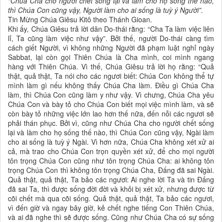
“Chúa Cha cho người chết sống lại và làm cho họ sống thế nào,
thì Chúa Con cũng vậy, Người làm cho ai sống là tuỳ ý Người”.
Tin Mừng Chúa Giêsu Kitô theo Thánh Gioan.
Khi ấy, Chúa Giêsu trả lời dân Do-thái rằng: “Cha Ta làm việc liên
lỉ, Ta cũng làm việc như vậy”. Bởi thế, người Do-thái càng tìm
cách giết Người, vì không những Người đã phạm luật nghỉ ngày
Sabbat, lại còn gọi Thiên Chúa là Cha mình, coi mình ngang
hàng với Thiên Chúa. Vì thế, Chúa Giêsu trả lời họ rằng: “Quả
thật, quả thật, Ta nói cho các ngươi biết: Chúa Con không thể tự
mình làm gì nếu không thấy Chúa Cha làm. Ðiều gì Chúa Cha
làm, thì Chúa Con cũng làm y như vậy. Vì chưng, Chúa Cha yêu
Chúa Con và bày tỏ cho Chúa Con biết mọi việc mình làm, và sẽ
còn bày tỏ những việc lớn lao hơn thế nữa, đến nỗi các ngươi sẽ
phải thán phục. Bởi vì, cũng như Chúa Cha cho người chết sống
lại và làm cho họ sống thế nào, thì Chúa Con cũng vậy, Ngài làm
cho ai sống là tuỳ ý Ngài. Vì hơn nữa, Chúa Cha không xét xử ai
cả, mà trao cho Chúa Con trọn quyền xét xử, để cho mọi người
tôn trọng Chúa Con cũng như tôn trọng Chúa Cha: ai không tôn
trọng Chúa Con thì không tôn trọng Chúa Cha, Ðấng đã sai Ngài.
Quả thật, quả thật, Ta bảo các ngươi: Ai nghe lời Ta và tin Ðấng
đã sai Ta, thì được sống đời đời và khỏi bị xét xử, nhưng được từ
cõi chết mà qua cõi sống. Quả thật, quả thật, Ta bảo các ngươi,
vì đến giờ và ngay bây giờ, kẻ chết nghe tiếng Con Thiên Chúa,
và ai đã nghe thì sẽ được sống. Cũng như Chúa Cha có sự sống