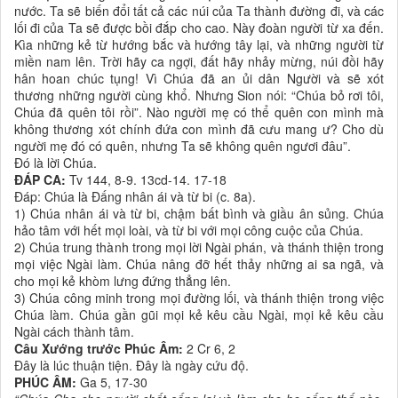
nước. Ta sẽ biến đổi tất cả các núi của Ta thành đường đi, và các
lối đi của Ta sẽ được bồi đắp cho cao. Này đoàn người từ xa đến.
Kìa những kẻ từ hướng bắc và hướng tây lại, và những người từ
miền nam lên. Trời hãy ca ngợi, đất hãy nhảy mừng, núi đồi hãy
hân hoan chúc tụng! Vì Chúa đã an ủi dân Người và sẽ xót
thương những người cùng khổ. Nhưng Sion nói: “Chúa bỏ rơi tôi,
Chúa đã quên tôi rồi”. Nào người mẹ có thể quên con mình mà
không thương xót chính đứa con mình đã cưu mang ư? Cho dù
người mẹ đó có quên, nhưng Ta sẽ không quên ngươi đâu”.
Ðó là lời Chúa.
ĐÁP CA:
Tv 144, 8-9. 13cd-14. 17-18
Ðáp: Chúa là Ðấng nhân ái và từ bi (c. 8a).
1) Chúa nhân ái và từ bi, chậm bất bình và giầu ân sủng. Chúa
hảo tâm với hết mọi loài, và từ bi với mọi công cuộc của Chúa.
2) Chúa trung thành trong mọi lời Ngài phán, và thánh thiện trong
mọi việc Ngài làm. Chúa nâng đỡ hết thảy những ai sa ngã, và
cho mọi kẻ khòm lưng đứng thẳng lên.
3) Chúa công minh trong mọi đường lối, và thánh thiện trong việc
Chúa làm. Chúa gần gũi mọi kẻ kêu cầu Ngài, mọi kẻ kêu cầu
Ngài cách thành tâm.
Câu Xướng trước Phúc Âm:
2 Cr 6, 2
Ðây là lúc thuận tiện. Ðây là ngày cứu độ.
PHÚC ÂM:
Ga 5, 17-30