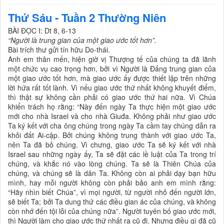
Thứ Sáu - Tuần 2 Thường Niên
BÀI ÐỌC I: Dt 8, 6-13
“Người là trung gian của một giao ước tốt hơn”.
Bài trích thư gửi tín hữu Do-thái.
Anh em thân mến, hiện giờ vị Thượng tế của chúng ta đã lãnh
một chức vụ cao trọng hơn, bởi vì Người là Ðấng trung gian của
một giao ước tốt hơn, mà giao ước ấy được thiết lập trên những
lời hứa rất tốt lành. Vì nếu giao ước thứ nhất không khuyết điểm,
thì thật sự không cần phải có giao ước thứ hai nữa. Vì Chúa
khiển trách họ rằng: “Này đến ngày Ta thực hiện một giao ước
mới cho nhà Israel và cho nhà Giuđa. Không phải như giao ước
Ta ký kết với cha ông chúng trong ngày Ta cầm tay chúng dẫn ra
khỏi đất Ai-cập. Bởi chúng không trung thành với giao ước Ta,
nên Ta đã bỏ chúng. Vì chưng, giao ước Ta sẽ ký kết với nhà
Israel sau những ngày ấy, Ta sẽ đặt các lề luật của Ta trong trí
chúng, và khắc nó vào lòng chúng. Ta sẽ là Thiên Chúa của
chúng, và chúng sẽ là dân Ta. Không còn ai phải dạy bạn hữu
mình, hay mỗi người không còn phải bảo anh em mình rằng:
“Hãy nhìn biết Chúa”, vì mọi người, từ người nhỏ đến người lớn,
sẽ biết Ta; bởi Ta dung thứ các điều gian ác của chúng, và không
còn nhớ đến tội lỗi của chúng nữa”. Người tuyên bố giao ước mới,
thì Người làm cho giao ước thứ nhất ra cũ đi. Nhưng điều gì đã cũ