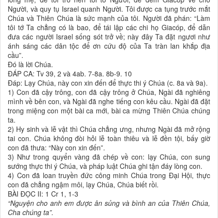
Người, và quy tụ Israel quanh Người. Tôi được ca tụng trước mắt
Chúa và Thiên Chúa là sức mạnh của tôi. Người đã phán: “Làm
tôi tớ Ta chẳng có là bao, để tái lập các chi họ Giacóp, để dẫn
đưa các người Israel sống sót trở về; này đây Ta đặt ngươi như
ánh sáng các dân tộc để ơn cứu độ của Ta tràn lan khắp địa
cầu”.
Ðó là lời Chúa.
ÐÁP CA: Tv 39, 2 và 4ab. 7-8a. 8b-9. 10
Ðáp: Lạy Chúa, này con xin đến để thực thi ý Chúa (c. 8a và 9a).
1) Con đã cậy trông, con đã cậy trông ở Chúa, Ngài đã nghiêng
mình về bên con, và Ngài đã nghe tiếng con kêu cầu. Ngài đã đặt
trong miệng con một bài ca mới, bài ca mừng Thiên Chúa chúng
ta.
2) Hy sinh và lễ vật thì Chúa chẳng ưng, nhưng Ngài đã mở rộng
tai con. Chúa không đòi hỏi lễ toàn thiêu và lễ đền tội, bấy giờ
con đã thưa: “Này con xin đến”.
3) Như trong quyển vàng đã chép về con: lạy Chúa, con sung
sướng thực thi ý Chúa, và pháp luật Chúa ghi tận đáy lòng con.
4) Con đã loan truyền đức công minh Chúa trong Ðại Hội, thực
con đã chẳng ngậm môi, lạy Chúa, Chúa biết rồi.
BÀI ÐỌC II: 1 Cr 1, 1-3
“Nguyện cho anh em được ân sủng và bình an của Thiên Chúa,
Cha chúng ta”.