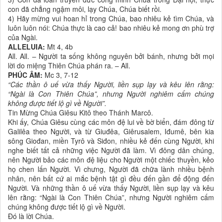
con đã chẳng ngậm môi, lạy Chúa, Chúa biết rồi.
4) Hãy mừng vui hoan hỉ trong Chúa, bao nhiêu kẻ tìm Chúa, và
luôn luôn nói: Chúa thực là cao cả! bao nhiêu kẻ mong ơn phù trợ
của Ngài.
ALLELUIA:
Mt 4, 4b
All. All. – Người ta sống không nguyên bởi bánh, nhưng bởi mọi
lời do miệng Thiên Chúa phán ra. – All.
PHÚC ÂM:
Mc 3, 7-12
“Các thần ô uế vừa thấy Người, liền sụp lạy và kêu lên rằng:
“Ngài là Con Thiên Chúa”, nhưng Người nghiêm cấm chúng
không được tiết lộ gì về Người”.
Tin Mừng Chúa Giêsu Kitô theo Thánh Marcô.
Khi ấy, Chúa Giêsu cùng các môn đệ lui về bờ biển, đám đông từ
Galilêa theo Người, và từ Giuđêa, Giêrusalem, Iđumê, bên kia
sông Giođan, miền Tyrô và Siđon, nhiều kẻ đến cùng Người, khi
nghe biết tất cả những việc Người đã làm. Vì đông dân chúng,
nên Người bảo các môn đệ liệu cho Người một chiếc thuyền, kẻo
họ chen lấn Người. Vì chưng, Người đã chữa lành nhiều bệnh
nhân, nên bất cứ ai mắc bệnh tật gì đều đến gần để động đến
Người. Và những thần ô uế vừa thấy Người, liền sụp lạy và kêu
lên rằng: “Ngài là Con Thiên Chúa”, nhưng Người nghiêm cấm
chúng không được tiết lộ gì về Người.
Ðó là lời Chúa.