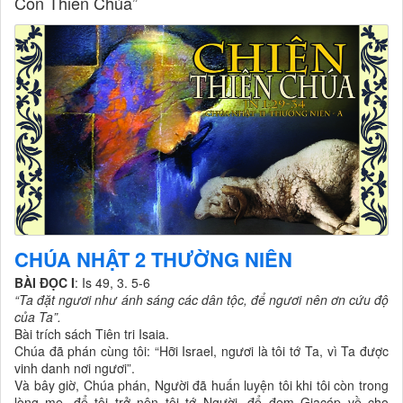
Con Thiên Chúa”
CHÚA NHẬT 2 THƯỜNG NIÊN
BÀI ÐỌC I
: Is 49, 3. 5-6
“Ta đặt ngươi như ánh sáng các dân tộc, để ngươi nên ơn cứu độ
của Ta”.
Bài trích sách Tiên tri Isaia.
Chúa đã phán cùng tôi: “Hỡi Israel, ngươi là tôi tớ Ta, vì Ta được
vinh danh nơi ngươi”.
Và bây giờ, Chúa phán, Người đã huấn luyện tôi khi tôi còn trong
lòng mẹ, để tôi trở nên tôi tớ Người, để đem Giacóp về cho