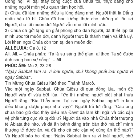
Công hội. Vĩ đại thay công cuộc của Chúa tôi, thực đáng cho
những người mến yêu quan tâm học hỏi.
2) Chúa đã làm những điều lạ lùng đáng nhớ, Người thật là Ðấng
nhân hậu từ bi. Chúa đã ban lương thực cho những ai tôn sợ
Người, cho tới muôn đời Người vẫn nhớ lời minh ước.
3) Chúa đã gởi tặng ơn giải phóng cho dân Người, đã thiết lập lời
minh ước tới muôn đời, danh Người thực là thánh thiện và khả uý.
Lời khen ngợi Chúa còn tồn tại đến muôn đời.
ALLELUIA:
Ga 8, 12
All. All. – Chúa phán: “Ta là sự sáng thế gian, ai theo Ta sẽ được
ánh sáng ban sự sống”. – All.
PHÚC ÂM:
Mc 2, 23-28
“Ngày Sabbat làm ra vì loài người, chứ không phải loài người vì
ngày Sabbat”.
Tin Mừng Chúa Giêsu Kitô theo Thánh Marcô.
Vào một ngày Sabbat, Chúa Giêsu đi qua đồng lúa, môn đệ
Người vừa đi vừa bứt lúa. Tức thì những người biệt phái thưa
Người rằng: “Kìa Thầy xem. Tại sao ngày Sabbat người ta làm
điều không được phép như vậy?” Người trả lời rằng: “Các ông
chưa bao giờ đọc thấy điều mà Ðavít đã làm khi ngài và các cận
vệ phải túng cực và bị đói ư? Người đã vào nhà Chúa thời thượng
tế Abiata thế nào, và đã ăn bánh dâng trên bàn thờ mà chỉ mình
thượng tế được ăn, và đã cho cả các cận vệ cùng ăn thế nào?”
Và Người bảo họ rằng: “Ngày Sabbat làm ra vì loài người, chứ