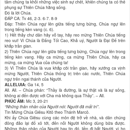
tâm chúng ta khỏi những việc sinh sự chết, khiến chúng ta có thể
phụng sự Thiên Chúa hằng sống.
Ðó là lời Chúa.
ÐÁP CA: Tv 46, 2-3. 6-7. 8-9
Ðáp: Thiên Chúa ngự lên giữa tiếng tưng bừng, Chúa ngự lên
trong tiếng kèn vang (c. 6).
1) Hết thảy chư dân hãy vỗ tay, hãy reo mừng Thiên Chúa tiếng
reo vui! Vì Chúa là Ðấng Tối Cao, Khả uý, Người là Ðại Ðế trên
khắp trần gian.
2) Thiên Chúa ngự lên giữa tiếng tưng bừng, Chúa ngự lên trong
tiếng kèn vang. Hãy ca mừng, ca mừng Thiên Chúa, hãy ca
mừng, ca mừng Vua của chúng ta!
3) Vì Thiên Chúa là vua khắp cõi trần gian, hãy xướng ca vịnh
mừng Người, Thiên Chúa thống trị trên các nước, Thiên Chúa
ngự trên ngai thánh của Người.
ALLELUIA:
Ga 14, 5
All. All. – Chúa phán: “Thầy là đường, là sự thật và là sự sống,
không ai đến được với Cha mà không qua Thầy”. – All.
PHÚC ÂM:
Mc 3, 20-21
“Những thân nhân của Người nói: Người đã mất trí”.
Tin Mừng Chúa Giêsu Kitô theo Thánh Marcô.
Khi ấy Chúa Giêsu cùng các môn đệ trở về nhà, và dân chúng
đông đảo lại đổ xô tới, đến nỗi Người không dùng bữa được.
Những thân nhân của Người hay tin đó, liền đi bắt Người, vì họ