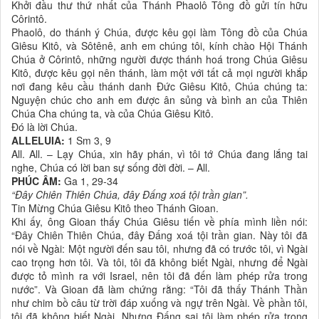
Khởi đầu thư thứ nhất của Thánh Phaolô Tông đồ gửi tín hữu
Côrintô.
Phaolô, do thánh ý Chúa, được kêu gọi làm Tông đồ của Chúa
Giêsu Kitô, và Sôtênê, anh em chúng tôi, kính chào Hội Thánh
Chúa ở Côrintô, những người được thánh hoá trong Chúa Giêsu
Kitô, được kêu gọi nên thánh, làm một với tất cả mọi người khắp
nơi đang kêu cầu thánh danh Ðức Giêsu Kitô, Chúa chúng ta:
Nguyện chúc cho anh em được ân sủng và bình an của Thiên
Chúa Cha chúng ta, và của Chúa Giêsu Kitô.
Ðó là lời Chúa.
ALLELUIA:
1 Sm 3, 9
All. All. – Lạy Chúa, xin hãy phán, vì tôi tớ Chúa đang lắng tai
nghe, Chúa có lời ban sự sống đời đời. – All.
PHÚC ÂM:
Ga 1, 29-34
“Ðây Chiên Thiên Chúa, đây Ðấng xoá tội trần gian”.
Tin Mừng Chúa Giêsu Kitô theo Thánh Gioan.
Khi ấy, ông Gioan thấy Chúa Giêsu tiến về phía mình liền nói:
“Ðây Chiên Thiên Chúa, đây Ðấng xoá tội trần gian. Này tôi đã
nói về Ngài: Một người đến sau tôi, nhưng đã có trước tôi, vì Ngài
cao trọng hơn tôi. Và tôi, tôi đã không biết Ngài, nhưng để Ngài
được tỏ mình ra với Israel, nên tôi đã đến làm phép rửa trong
nước”. Và Gioan đã làm chứng rằng: “Tôi đã thấy Thánh Thần
như chim bồ câu từ trời đáp xuống và ngự trên Ngài. Về phần tôi,
tôi đã không biết Ngài. Nhưng Ðấng sai tôi làm phép rửa trong