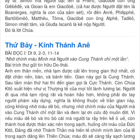
ấy là: Simon mà Người đặt tên là Phêrô, Giacôbê con ông
Giêbêđê, và Gioan là em Giacôbê, (cả hai được Người đặt tên là
Boanerges, nghĩa là con của sấm sét), rồi đến Anrê, Philipphê,
Bartôlômêô, Matthêu, Tôma, Giacôbê con ông Alphê, Tađêô,
Simon nhiệt tâm, và Giuđa Iscariô là kẻ nộp Người.
Ðó là lời Chúa.
Thứ Bảy - Kính Thánh Anê
BÀI ÐỌC I: Dt 9, 2-3, 11-14
“Nhờ chính máu Mình mà Người vào Cung Thánh chỉ một lần”.
Bài trích thư gửi tín hữu Do-thái.
Anh em thân mến, nhà tạm được cất lên trong gian thứ nhất, có
đặt chân nến, bàn, và bánh tiến. Gian này gọi là Cung Thánh.
Sau tấm màn thứ hai thì đến gian gọi là Cực Thánh. Còn Chúa
Kitô xuất hiện như vị Thượng tế của mọi tốt lành tương lai. Người
đi qua nhà tạm rộng rãi và hoàn hảo hơn, không phải do tay
người phàm xây dựng, nghĩa là không thuộc về trần gian này,
cũng không nhờ máu dê bò, nhưng nhờ chính máu của Người mà
vào Cung Thánh chỉ một lần và đem lại ơn cứu độ muôn đời. Vì
nếu máu dê bò và tro bò cái mà người ta rảy trên kẻ ô uế, còn
thánh hoá được thân xác nên trong sạch, huống chi máu của Ðức
Kitô, Ðấng đã nhờ Thánh Thần mà hiến tế chính mình làm của lễ
trong sạch dâng lên Thiên Chúa; máu đó sẽ càng tẩy sạch lương