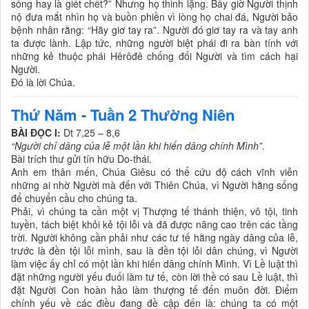
sống hay là giết chết?” Nhưng họ thinh lặng. Bấy giờ Người thịnh
nộ đưa mắt nhìn họ và buồn phiền vì lòng họ chai đá, Người bảo
bệnh nhân rằng: “Hãy giơ tay ra”. Người đó giơ tay ra và tay anh
ta được lành. Lập tức, những người biệt phái đi ra bàn tính với
những kẻ thuộc phái Hêrôđê chống đối Người và tìm cách hại
Người.
Ðó là lời Chúa.
Thứ Năm - Tuần 2 Thường Niên
BÀI ĐỌC I:
Dt 7,25 – 8,6
“Người chỉ dâng của lễ một lần khi hiến dâng chính Mình”.
Bài trích thư gửi tín hữu Do-thái.
Anh em thân mến, Chúa Giêsu có thể cứu độ cách vĩnh viễn
những ai nhờ Người mà đến với Thiên Chúa, vì Người hằng sống
để chuyển cầu cho chúng ta.
Phải, vì chúng ta cần một vị Thượng tế thánh thiện, vô tội, tinh
tuyền, tách biệt khỏi kẻ tội lỗi và đã được nâng cao trên các tầng
trời. Người không cần phải như các tư tế hằng ngày dâng của lễ,
trước là đền tội lỗi mình, sau là đền tội lỗi dân chúng, vì Người
làm việc ấy chỉ có một lần khi hiến dâng chính Mình. Vì Lề luật thì
đặt những người yếu đuối làm tư tế, còn lời thề có sau Lề luật, thì
đặt Người Con hoàn hảo làm thượng tế đến muôn đời. Ðiểm
chính yếu về các điều đang đề cập đến là: chúng ta có một