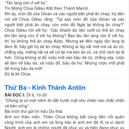
“Tân lang còn ở với họ”.
Tin Mừng Chúa Giêsu Kitô theo Thánh Marcô.
Khi ấy, môn đồ của Gioan và các người biệt phái ăn chay, họ đến
nói với Chúa Giêsu rằng: “Tại sao môn đồ của Gioan và các
người biệt phái ăn chay, còn môn đồ Ngài lại không ăn chay?”
Chúa Giêsu nói với họ: “Các khách dự tiệc cưới có thể ăn chay
khi tân lang còn ở với họ không? Bao lâu tân lang còn ở với họ,
thì họ không thể ăn chay được. Nhưng sẽ đến ngày tân lang bị
đem đi, bấy giờ họ sẽ ăn chay. Không ai lấy vải mới mà vá áo cũ,
chẳng vậy, miếng vải vá sẽ rút lại mà kéo áo cũ, và chỗ rách lại tệ
hơn. Cũng không ai đổ rượu mới vào bầu da cũ, chẳng vậy, rượu
sẽ làm vỡ bầu da, và rượu đổ, bầu da hư. Nhưng rượu mới phải
để trong bầu da mới”.
Ðó là lời Chúa.
Thứ Ba - Kính Thánh Antôn
BÀI ĐỌC I:
Dt 6, 10-20
“Chúng ta có một niềm tin đặt trước mặt như chiếc neo chắc chắn
và bền vững”.
Bài trích thư gửi tín hữu Do-thái.
Anh em thân mến, Thiên Chúa không bất công đến nỗi quên
công trình của anh em và lòng bác ái anh em đã tỏ ra vì danh
Người, anh em là những người đã phục vụ và hiện đang phục vụ