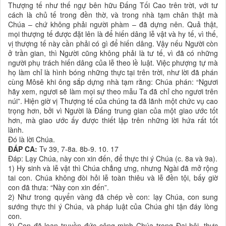
Thượng tế như thế ngự bên hữu Ðấng Tối Cao trên trời, với tư
cách là chủ tế trong đền thờ, và trong nhà tạm chân thật mà
Chúa – chứ không phải người phàm – đã dựng nên. Quả thật,
mọi thượng tế được đặt lên là để hiến dâng lễ vật và hy tế, vì thế,
vị thượng tế này cần phải có gì để hiến dâng. Vậy nếu Người còn
ở trần gian, thì Người cũng không phải là tư tế, vì đã có những
người phụ trách hiến dâng của lễ theo lề luật. Việc phượng tự mà
họ làm chỉ là hình bóng những thực tại trên trời, như lời đã phán
cùng Môsê khi ông sắp dựng nhà tạm rằng: Chúa phán: “Ngươi
hãy xem, ngươi sẽ làm mọi sự theo mẫu Ta đã chỉ cho ngươi trên
núi”. Hiện giờ vị Thượng tế của chúng ta đã lãnh một chức vụ cao
trọng hơn, bởi vì Người là Ðấng trung gian của một giao ước tốt
hơn, mà giao ước ấy được thiết lập trên những lời hứa rất tốt
lành.
Ðó là lời Chúa.
ĐÁP CA:
Tv 39, 7-8a. 8b-9. 10. 17
Ðáp: Lạy Chúa, này con xin đến, để thực thi ý Chúa (c. 8a và 9a).
1) Hy sinh và lễ vật thì Chúa chẳng ưng, nhưng Ngài đã mở rộng
tai con. Chúa không đòi hỏi lễ toàn thiêu và lễ đền tội, bấy giờ
con đã thưa: “Này con xin đến”.
2) Như trong quyển vàng đã chép về con: lạy Chúa, con sung
sướng thực thi ý Chúa, và pháp luật của Chúa ghi tận đáy lòng
con.
3) Con đã loan truyền đức công minh Chúa trong Ðại hội, thực