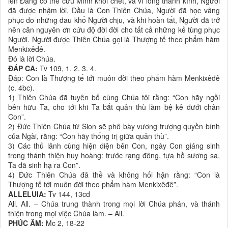
lên Ðấng có thể cứu Mình khỏi chết, và vì lòng thành kính, Người
đã được nhậm lời. Dầu là Con Thiên Chúa, Người đã học vâng
phục do những đau khổ Người chịu, và khi hoàn tất, Người đã trở
nên căn nguyên ơn cứu độ đời đời cho tất cả những kẻ tùng phục
Người. Người được Thiên Chúa gọi là Thượng tế theo phẩm hàm
Menkixêđê.
Ðó là lời Chúa.
ĐÁP CA:
Tv 109, 1. 2. 3. 4.
Ðáp: Con là Thượng tế tới muôn đời theo phẩm hàm Menkixêđê
(c. 4bc).
1) Thiên Chúa đã tuyên bố cùng Chúa tôi rằng: “Con hãy ngồi
bên hữu Ta, cho tới khi Ta bắt quân thù làm bệ kê dưới chân
Con”.
2) Ðức Thiên Chúa từ Sion sẽ phô bày vương trượng quyền bính
của Ngài, rằng: “Con hãy thống trị giữa quân thù”.
3) Các thủ lãnh cùng hiện diện bên Con, ngày Con giáng sinh
trong thánh thiện huy hoàng: trước rạng đông, tựa hồ sương sa,
Ta đã sinh hạ ra Con”.
4) Ðức Thiên Chúa đã thề và không hối hận rằng: “Con là
Thượng tế tới muôn đời theo phẩm hàm Menkixêđê”.
ALLELUIA:
Tv 144, 13cd
All. All. – Chúa trung thành trong mọi lời Chúa phán, và thánh
thiện trong mọi việc Chúa làm. – All.
PHÚC ÂM:
Mc 2, 18-22