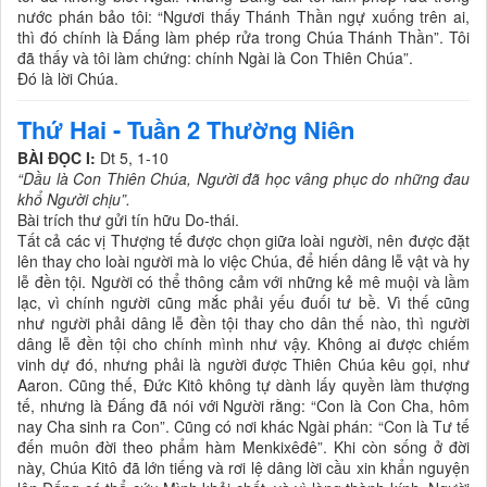
nước phán bảo tôi: “Ngươi thấy Thánh Thần ngự xuống trên ai,
thì đó chính là Ðấng làm phép rửa trong Chúa Thánh Thần”. Tôi
đã thấy và tôi làm chứng: chính Ngài là Con Thiên Chúa”.
Ðó là lời Chúa.
Thứ Hai - Tuần 2 Thường Niên
BÀI ĐỌC I:
Dt 5, 1-10
“Dầu là Con Thiên Chúa, Người đã học vâng phục do những đau
khổ Người chịu”.
Bài trích thư gửi tín hữu Do-thái.
Tất cả các vị Thượng tế được chọn giữa loài người, nên được đặt
lên thay cho loài người mà lo việc Chúa, để hiến dâng lễ vật và hy
lễ đền tội. Người có thể thông cảm với những kẻ mê muội và lầm
lạc, vì chính người cũng mắc phải yếu đuối tư bề. Vì thế cũng
như người phải dâng lễ đền tội thay cho dân thế nào, thì người
dâng lễ đền tội cho chính mình như vậy. Không ai được chiếm
vinh dự đó, nhưng phải là người được Thiên Chúa kêu gọi, như
Aaron. Cũng thế, Ðức Kitô không tự dành lấy quyền làm thượng
tế, nhưng là Ðấng đã nói với Người rằng: “Con là Con Cha, hôm
nay Cha sinh ra Con”. Cũng có nơi khác Ngài phán: “Con là Tư tế
đến muôn đời theo phẩm hàm Menkixêđê”. Khi còn sống ở đời
này, Chúa Kitô đã lớn tiếng và rơi lệ dâng lời cầu xin khẩn nguyện