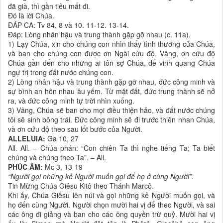
đã già, thì gần tiêu mất đi.
Ðó là lời Chúa.
ÐÁP CA: Tv 84, 8 và 10. 11-12. 13-14.
Ðáp: Lòng nhân hậu và trung thành gặp gỡ nhau (c. 11a).
1) Lạy Chúa, xin cho chúng con nhìn thấy tình thương của Chúa,
và ban cho chúng con được ơn Ngài cứu độ. Vâng, ơn cứu độ
Chúa gần đến cho những ai tôn sợ Chúa, để vinh quang Chúa
ngự trị trong đất nước chúng con.
2) Lòng nhân hậu và trung thành gặp gỡ nhau, đức công minh và
sự bình an hôn nhau âu yếm. Từ mặt đất, đức trung thành sẽ nở
ra, và đức công minh tự trời nhìn xuống.
3) Vâng, Chúa sẽ ban cho mọi điều thiện hảo, và đất nước chúng
tôi sẽ sinh bông trái. Ðức công minh sẽ đi trước thiên nhan Chúa,
và ơn cứu độ theo sau lốt bước của Người.
ALLELUIA:
Ga 10, 27
All. All. – Chúa phán: “Con chiên Ta thì nghe tiếng Ta; Ta biết
chúng và chúng theo Ta”. – All.
PHÚC ÂM:
Mc 3, 13-19
“Người gọi những kẻ Người muốn gọi để họ ở cùng Người”.
Tin Mừng Chúa Giêsu Kitô theo Thánh Marcô.
Khi ấy, Chúa Giêsu lên núi và gọi những kẻ Người muốn gọi, và
họ đến cùng Người. Người chọn mười hai vị để theo Người, và sai
các ông đi giảng và ban cho các ông quyền trừ quỷ. Mười hai vị