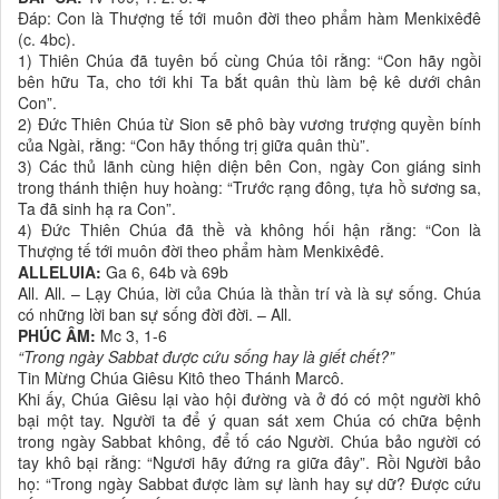
Ðáp: Con là Thượng tế tới muôn đời theo phẩm hàm Menkixêđê
(c. 4bc).
1) Thiên Chúa đã tuyên bố cùng Chúa tôi rằng: “Con hãy ngồi
bên hữu Ta, cho tới khi Ta bắt quân thù làm bệ kê dưới chân
Con”.
2) Ðức Thiên Chúa từ Sion sẽ phô bày vương trượng quyền bính
của Ngài, rằng: “Con hãy thống trị giữa quân thù”.
3) Các thủ lãnh cùng hiện diện bên Con, ngày Con giáng sinh
trong thánh thiện huy hoàng: “Trước rạng đông, tựa hồ sương sa,
Ta đã sinh hạ ra Con”.
4) Ðức Thiên Chúa đã thề và không hối hận rằng: “Con là
Thượng tế tới muôn đời theo phẩm hàm Menkixêđê.
ALLELUIA:
Ga 6, 64b và 69b
All. All. – Lạy Chúa, lời của Chúa là thần trí và là sự sống. Chúa
có những lời ban sự sống đời đời. – All.
PHÚC ÂM:
Mc 3, 1-6
“Trong ngày Sabbat được cứu sống hay là giết chết?”
Tin Mừng Chúa Giêsu Kitô theo Thánh Marcô.
Khi ấy, Chúa Giêsu lại vào hội đường và ở đó có một người khô
bại một tay. Người ta để ý quan sát xem Chúa có chữa bệnh
trong ngày Sabbat không, để tố cáo Người. Chúa bảo người có
tay khô bại rằng: “Ngươi hãy đứng ra giữa đây”. Rồi Người bảo
họ: “Trong ngày Sabbat được làm sự lành hay sự dữ? Ðược cứu