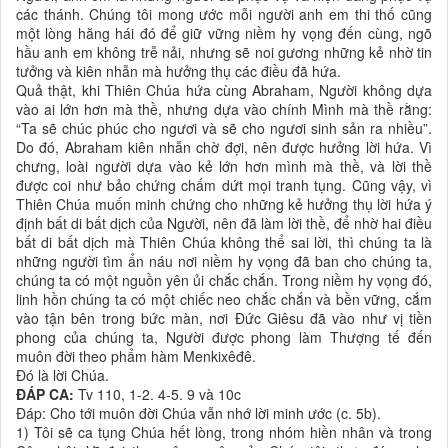
các thánh. Chúng tôi mong ước mỗi người anh em thi thố cũng
một lòng hăng hái đó để giữ vững niềm hy vọng đến cùng, ngõ
hầu anh em không trễ nải, nhưng sẽ noi gương những kẻ nhờ tin
tưởng và kiên nhẫn mà hưởng thụ các điều đã hứa.
Quả thật, khi Thiên Chúa hứa cùng Abraham, Người không dựa
vào ai lớn hơn mà thề, nhưng dựa vào chính Mình mà thề rằng:
“Ta sẽ chúc phúc cho ngươi và sẽ cho ngươi sinh sản ra nhiều”.
Do đó, Abraham kiên nhẫn chờ đợi, nên được hưởng lời hứa. Vì
chưng, loài người dựa vào kẻ lớn hơn mình mà thề, và lời thề
được coi như bảo chứng chấm dứt mọi tranh tụng. Cũng vậy, vì
Thiên Chúa muốn minh chứng cho những kẻ hưởng thụ lời hứa ý
định bất di bất dịch của Người, nên đã làm lời thề, để nhờ hai điều
bất di bất dịch mà Thiên Chúa không thể sai lời, thì chúng ta là
những người tìm ẩn náu nơi niềm hy vọng đã ban cho chúng ta,
chúng ta có một nguồn yên ủi chắc chắn. Trong niềm hy vọng đó,
linh hồn chúng ta có một chiếc neo chắc chắn và bền vững, cắm
vào tận bên trong bức màn, nơi Ðức Giêsu đã vào như vị tiền
phong của chúng ta, Người được phong làm Thượng tế đến
muôn đời theo phẩm hàm Menkixêđê.
Ðó là lời Chúa.
ĐÁP CA:
Tv 110, 1-2. 4-5. 9 và 10c
Ðáp: Cho tới muôn đời Chúa vẫn nhớ lời minh ước (c. 5b).
1) Tôi sẽ ca tụng Chúa hết lòng, trong nhóm hiền nhân và trong