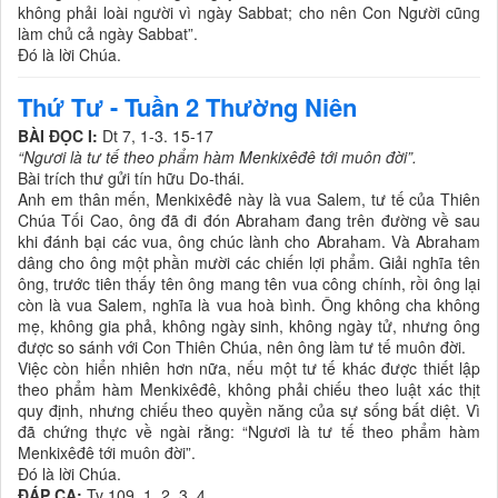
không phải loài người vì ngày Sabbat; cho nên Con Người cũng
làm chủ cả ngày Sabbat”.
Ðó là lời Chúa.
Thứ Tư - Tuần 2 Thường Niên
BÀI ĐỌC I:
Dt 7, 1-3. 15-17
“Ngươi là tư tế theo phẩm hàm Menkixêđê tới muôn đời”.
Bài trích thư gửi tín hữu Do-thái.
Anh em thân mến, Menkixêđê này là vua Salem, tư tế của Thiên
Chúa Tối Cao, ông đã đi đón Abraham đang trên đường về sau
khi đánh bại các vua, ông chúc lành cho Abraham. Và Abraham
dâng cho ông một phần mười các chiến lợi phẩm. Giải nghĩa tên
ông, trước tiên thấy tên ông mang tên vua công chính, rồi ông lại
còn là vua Salem, nghĩa là vua hoà bình. Ông không cha không
mẹ, không gia phả, không ngày sinh, không ngày tử, nhưng ông
được so sánh với Con Thiên Chúa, nên ông làm tư tế muôn đời.
Việc còn hiển nhiên hơn nữa, nếu một tư tế khác được thiết lập
theo phẩm hàm Menkixêđê, không phải chiếu theo luật xác thịt
quy định, nhưng chiếu theo quyền năng của sự sống bất diệt. Vì
đã chứng thực về ngài rằng: “Ngươi là tư tế theo phẩm hàm
Menkixêđê tới muôn đời”.
Ðó là lời Chúa.
ĐÁP CA:
Tv 109, 1. 2. 3. 4