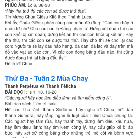
PHÚC ÂM:
Lc 6, 36-38
“Hãy tha thứ thì các con sẽ được thứ tha”.
Tin Mừng Chúa Giêsu Kitô theo Thánh Luca.
Khi ấy, Chúa Giêsu phán cùng các môn đệ rằng: “Các con hãy ở
nhân từ như Cha các con là Ðấng nhân từ. Ðừng xét đoán thì các
con khỏi bị xét đoán; đừng kết án thì các con khỏi bị kết án. Hãy
tha thứ, thì các con sẽ được tha thứ. Hãy cho thì sẽ cho lại các
con: Người ta sẽ lấy đấu hảo hạng, đã dằn, đã lắc và đầy tràn mà
đổ vào vạt áo các con. Vì các con đong bằng đấu nào, thì cũng
được đong trả lại bằng đấu ấy!”
Ðó là lời Chúa.
Thứ Ba - Tuần 2 Mùa Chay
Thánh Perpêtua và Thánh
Fêlicita
BÀI ĐỌC I:
Is 1, 10. 16-20
“Các ngươi hãy học làm điều lành và tìm kiếm công lý”.
Bài trích sách Tiên tri Isaia.
Hỡi các Thủ lãnh thành Sôđôma, hãy nghe lời Chúa; hỡi dân
thành Gômôra, hãy lắng nghe lề luật của Thiên Chúa chúng ta.
Các ngươi hãy tắm rửa, hãy thanh tẩy, đừng làm điều xấu nữa,
hãy làm điều lành; hãy tìm kiếm công lý, hãy cứu giúp kẻ bị áp
bức, hãy xét xử công bằng cho những trẻ mồ côi và bênh vực