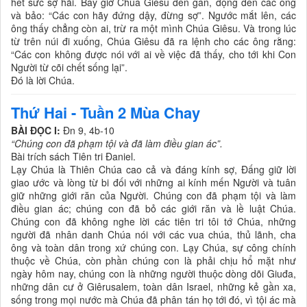
hết sức sợ hãi. Bấy giờ Chúa Giêsu đến gần, động đến các ông
và bảo: “Các con hãy đứng dậy, đừng sợ”. Ngước mắt lên, các
ông thấy chẳng còn ai, trừ ra một mình Chúa Giêsu. Và trong lúc
từ trên núi đi xuống, Chúa Giêsu đã ra lệnh cho các ông rằng:
“Các con không được nói với ai về việc đã thấy, cho tới khi Con
Người từ cõi chết sống lại”.
Ðó là lời Chúa.
Thứ Hai - Tuần 2 Mùa Chay
BÀI ĐỌC I:
Ðn 9, 4b-10
“Chúng con đã phạm tội và đã làm điều gian ác”.
Bài trích sách Tiên tri Ðaniel.
Lạy Chúa là Thiên Chúa cao cả và đáng kính sợ, Ðấng giữ lời
giao ước và lòng từ bi đối với những ai kính mến Người và tuân
giữ những giới răn của Người. Chúng con đã phạm tội và làm
điều gian ác; chúng con đã bỏ các giới răn và lề luật Chúa.
Chúng con đã không nghe lời các tiên tri tôi tớ Chúa, những
người đã nhân danh Chúa nói với các vua chúa, thủ lãnh, cha
ông và toàn dân trong xứ chúng con. Lạy Chúa, sự công chính
thuộc về Chúa, còn phần chúng con là phải chịu hổ mặt như
ngày hôm nay, chúng con là những người thuộc dòng dõi Giuđa,
những dân cư ở Giêrusalem, toàn dân Israel, những kẻ gần xa,
sống trong mọi nước mà Chúa đã phân tán họ tới đó, vì tội ác mà