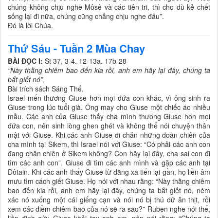
chúng không chịu nghe Môsê và các tiên tri, thì cho dù kẻ chết
sống lại đi nữa, chúng cũng chẳng chịu nghe đâu”.
Ðó là lời Chúa.
Thứ Sáu - Tuần 2 Mùa Chay
BÀI ĐỌC I:
St 37, 3-4. 12-13a. 17b-28
“Này thằng chiêm bao đến kia rồi, anh em hãy lại đây, chúng ta
bắt giết nó”.
Bài trích sách Sáng Thế.
Israel mến thương Giuse hơn mọi đứa con khác, vì ông sinh ra
Giuse trong lúc tuổi già. Ông may cho Giuse một chiếc áo nhiều
mầu. Các anh của Giuse thấy cha mình thương Giuse hơn mọi
đứa con, nên sinh lòng ghen ghét và không thể nói chuyện thân
mật với Giuse. Khi các anh Giuse đi chăn những đoàn chiên của
cha mình tại Sikem, thì Israel nói với Giuse: “Có phải các anh con
đang chăn chiên ở Sikem không? Con hãy lại đây, cha sai con đi
tìm các anh con”. Giuse đi tìm các anh mình và gặp các anh tại
Ðôtain. Khi các anh thấy Giuse từ đằng xa tiến lại gần, họ liền âm
mưu tìm cách giết Giuse. Họ nói với nhau rằng: “Này thằng chiêm
bao đến kia rồi, anh em hãy lại đây, chúng ta bắt giết nó, ném
xác nó xuống một cái giếng cạn và nói nó bị thú dữ ăn thịt, rồi
xem các điềm chiêm bao của nó sẽ ra sao?” Ruben nghe nói thế,