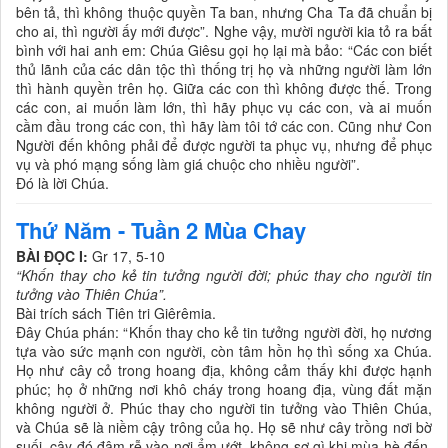
bên tả, thì không thuộc quyền Ta ban, nhưng Cha Ta đã chuẩn bị
cho ai, thì người ấy mới được”. Nghe vậy, mười người kia tỏ ra bất
bình với hai anh em: Chúa Giêsu gọi họ lại mà bảo: “Các con biết
thủ lãnh của các dân tộc thì thống trị họ và những người làm lớn
thì hành quyền trên họ. Giữa các con thì không được thế. Trong
các con, ai muốn làm lớn, thì hãy phục vụ các con, và ai muốn
cầm đầu trong các con, thì hãy làm tôi tớ các con. Cũng như Con
Người đến không phải để được người ta phục vụ, nhưng để phục
vụ và phó mạng sống làm giá chuộc cho nhiều người”.
Ðó là lời Chúa.
Thứ Năm - Tuần 2 Mùa Chay
BÀI ĐỌC I:
Gr 17, 5-10
“Khốn thay cho kẻ tin tưởng người đời; phúc thay cho người tin
tưởng vào Thiên Chúa”.
Bài trích sách Tiên tri Giêrêmia.
Ðây Chúa phán: “Khốn thay cho kẻ tin tưởng người đời, họ nương
tựa vào sức mạnh con người, còn tâm hồn họ thì sống xa Chúa.
Họ như cây cỏ trong hoang địa, không cảm thấy khi được hạnh
phúc; họ ở những nơi khô cháy trong hoang địa, vùng đất mặn
không người ở. Phúc thay cho người tin tưởng vào Thiên Chúa,
và Chúa sẽ là niềm cậy trông của họ. Họ sẽ như cây trồng nơi bờ
suối, cây đó đâm rễ vào nơi ẩm ướt, không sợ gì khi mùa hè đến,