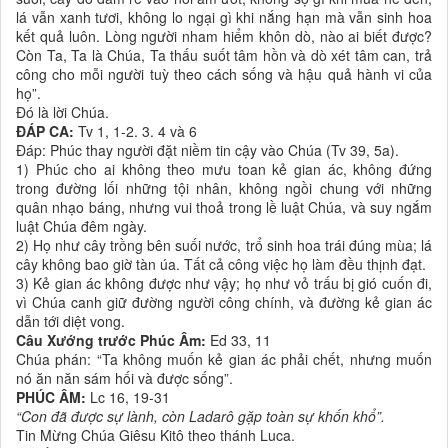
lá vẫn xanh tươi, không lo ngại gì khi nắng hạn mà vẫn sinh hoa
kết quả luôn. Lòng người nham hiểm khôn dò, nào ai biết được?
Còn Ta, Ta là Chúa, Ta thấu suốt tâm hồn và dò xét tâm can, trả
công cho mỗi người tuỳ theo cách sống và hậu quả hành vi của
họ”.
Ðó là lời Chúa.
ĐÁP CA:
Tv 1, 1-2. 3. 4 và 6
Ðáp: Phúc thay người đặt niềm tin cậy vào Chúa (Tv 39, 5a).
1) Phúc cho ai không theo mưu toan kẻ gian ác, không đứng
trong đường lối những tội nhân, không ngồi chung với những
quân nhạo báng, nhưng vui thoả trong lề luật Chúa, và suy ngắm
luật Chúa đêm ngày.
2) Họ như cây trồng bên suối nước, trổ sinh hoa trái đúng mùa; lá
cây không bao giờ tàn úa. Tất cả công việc họ làm đều thịnh đạt.
3) Kẻ gian ác không được như vậy; họ như vỏ trấu bị gió cuốn đi,
vì Chúa canh giữ đường người công chính, và đường kẻ gian ác
dẫn tới diệt vong.
Câu Xướng trước Phúc Âm:
Ed 33, 11
Chúa phán: “Ta không muốn kẻ gian ác phải chết, nhưng muốn
nó ăn năn sám hối và được sống”.
PHÚC ÂM:
Lc 16, 19-31
“Con đã được sự lành, còn Ladarô gặp toàn sự khốn khổ”.
Tin Mừng Chúa Giêsu Kitô theo thánh Luca.