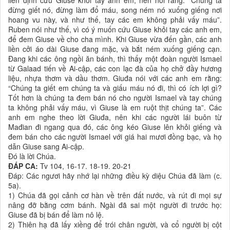
liền định cứu Giuse khỏi tay anh em, nên nói rằng: “Chúng ta
đừng giết nó, đừng làm đổ máu, song ném nó xuống giếng nơi
hoang vu này, và như thế, tay các em không phải vấy máu”.
Ruben nói như thế, vì có ý muốn cứu Giuse khỏi tay các anh em,
để đem Giuse về cho cha mình. Khi Giuse vừa đến gần, các anh
liền cởi áo dài Giuse đang mặc, và bắt ném xuống giếng cạn.
Ðang khi các ông ngồi ăn bánh, thì thấy một đoàn người Ismael
từ Galaad tiến về Ai-cập, các con lạc đà của họ chở đầy hương
liệu, nhựa thơm và dầu thơm. Giuđa nói với các anh em rằng:
“Chúng ta giết em chúng ta và giấu máu nó đi, thì có ích lợi gì?
Tốt hơn là chúng ta đem bán nó cho người Ismael và tay chúng
ta không phải vấy máu, vì Giuse là em ruột thịt chúng ta”. Các
anh em nghe theo lời Giuđa, nên khi các người lái buôn từ
Mađian đi ngang qua đó, các ông kéo Giuse lên khỏi giếng và
đem bán cho các người Ismael với giá hai mươi đồng bạc, và họ
dẫn Giuse sang Ai-cập.
Ðó là lời Chúa.
ĐÁP CA:
Tv 104, 16-17. 18-19. 20-21
Ðáp: Các ngươi hãy nhớ lại những điều kỳ diệu Chúa đã làm (c.
5a).
1) Chúa đã gọi cảnh cơ hàn về trên đất nước, và rút đi mọi sự
nâng đỡ bằng cơm bánh. Ngài đã sai một người đi trước họ:
Giuse đã bị bán để làm nô lệ.
2) Thiên hạ đã lấy xiềng để trói chân người, và cổ người bị cột