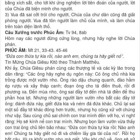
bằng xích sắt, cho tới khi ứng nghiệm lời tiên đoán của người, lời
của Chúa đã biện minh cho người.
3) Vua đã sai cởi trói cho người, Chúa của chư dân cũng đã giải
phóng người. Vua đã tôn người làm chủ của mình, và làm chúa
trên toàn diện lãnh thổ.
Câu Xướng trước Phúc Âm:
Tv 94, 8ab
Hôm nay các ngươi đừng cứng lòng, nhưng hãy nghe lời Chúa
phán.
PHÚC ÂM:
Mt 21, 33-43. 45-46
“Ðứa con thừa tự kia rồi, nào anh em, chúng ta hãy giết nó”.
Tin Mừng Chúa Giêsu Kitô theo Thánh Matthêu.
Khi ấy, Chúa Giêsu phán cùng các thượng tế và các kỳ lão trong
dân rằng: “Các ông hãy nghe dụ ngôn này: Có ông chủ nhà kia
trồng được một vườn nho. Ông rào dậu chung quanh, đào hầm
ép rượu và xây tháp canh; đoạn ông cho tá điền thuê, rồi đi
phương xa. Ðến mùa nho, ông sai đầy tớ đến nhà tá điền để thu
phần hoa lợi. Nhưng những người làm vườn nho bắt các đầy tớ
ông: đánh đứa này, giết đứa kia và ném đá đứa khác. Chủ lại sai
một số đầy tớ khác đông hơn trước, nhưng họ cũng xử với chúng
như vậy. Sau cùng chủ sai chính con trai mình đến với họ, vì nghĩ
rằng: Họ sẽ kính nể con trai mình. Nhưng bọn làm vườn vừa thấy
con trai ông chủ liền bảo nhau: “Ðứa con thừa tự kia rồi: Nào anh
em! Chúng ta hãy giết nó đi và chiếm lấy gia tài của nó”. Rồi họ
bắt cậu, lôi ra khỏi vườn nho mà giết. Vậy khi chủ về, ông sẽ xử