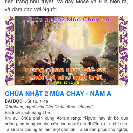
nên trắng như tuyết. Và đây Môsê và Êlia hiện ra,
và đàm đạo với Người
CHÚA NHẬT 2 MÙA CHAY - NĂM A
BÀI ĐỌC I:
St 12, 1-4a
“Abraham, người cha Dân Chúa, được kêu gọi”.
Bài trích sách Sáng Thế.
Khi ấy, Chúa phán cùng Abram rằng: “Ngươi hãy từ bỏ quê
hương, họ hàng và nhà cửa cha ngươi mà đi đến xứ Ta chỉ cho.
Ta sẽ làm cho ngươi nên một dân lớn, Ta sẽ ban phúc cho ngươi,