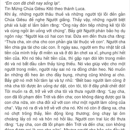
“Em con đã chết nay sống lại”.
Tin Mừng Chúa Giêsu Kitô theo thánh Luca.
Khi ấy, những người thâu thuế và những người tội lỗi đến gần
Chúa Giêsu để nghe Người giảng. Thấy vậy, những người biệt
phái và luật sĩ lẩm bẩm rằng: “Ông này đón tiếp những kẻ tội lỗi
và cùng ngồi ăn uống với chúng”. Bấy giờ Người phán bảo họ dụ
ngôn này: “Người kia có hai con trai. Ðứa em đến thưa cha rằng:
“Thưa cha, xin cha cho con phần gia tài thuộc về con”. Người cha
liền chia gia tài cho các con. Ít ngày sau, người em thu nhặt tất cả
tiền của mình trẩy đi miền xa và ở đó ăn chơi xa xỉ, phung phí hết
tiền của. Khi nó tiêu hết tiền của, thì gặp nạn đói lớn trong miền
đó và nó bắt đầu cảm thấy túng thiếu. Nó vào giúp việc cho một
người trong miền, người này sai nó ra đồng chăn heo. Nó muốn
ăn những đồ heo ăn cho đầy bụng, nhưng cũng không ai cho.
Bấy giờ nó mới hồi tâm lại và tự nhủ: “Biết bao người làm công ở
nhà cha tôi được ăn uống dư dật, còn tôi, tôi ở đây phải chết đói!
Tôi muốn ra đi, trở về với cha tôi và thưa người rằng: “Lạy cha,
con đã lỗi phạm đến Trời và đến cha; con không đáng được gọi là
con cha nữa, xin cha đối xử với con như một người làm công của
cha”. Vậy nó ra đi và trở về với cha nó. Khi nó còn ở đàng xa, cha
nó chợt trông thấy, liền động lòng thương; ông chạy lại ôm
choàng lấy cổ nó và hôn nó hồi lâu. Người con trai lúc đó thưa
rằng: “Lạy cha, con đã lỗi phạm đến Trời và đến cha; con không
đáng được gọi là con cha nữa”. Nhưng người cha bảo các đầy tớ: