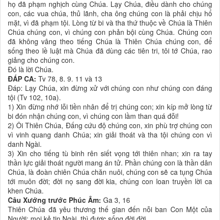
họ đã phạm nghịch cùng Chúa. Lạy Chúa, điều dành cho chúng
con, các vua chúa, thủ lãnh, cha ông chúng con là phải chịu hổ
mặt, vì đã phạm tội. Lòng từ bi và tha thứ thuộc về Chúa là Thiên
Chúa chúng con, vì chúng con phản bội cùng Chúa. Chúng con
đã không vâng theo tiếng Chúa là Thiên Chúa chúng con, để
sống theo lề luật mà Chúa đã dùng các tiên tri, tôi tớ Chúa, rao
giảng cho chúng con.
Ðó là lời Chúa.
ĐÁP CA:
Tv 78, 8. 9. 11 và 13
Ðáp: Lạy Chúa, xin đừng xử với chúng con như chúng con đáng
tội (Tv 102, 10a).
1) Xin đừng nhớ lỗi tiền nhân để trị chúng con; xin kíp mở lòng từ
bi đón nhận chúng con, vì chúng con lầm than quá đỗi!
2) Ôi Thiên Chúa, Ðấng cứu độ chúng con, xin phù trợ chúng con
vì vinh quang danh Chúa; xin giải thoát và tha tội chúng con vì
danh Ngài.
3) Xin cho tiếng tù binh rên siết vọng tới thiên nhan; xin ra tay
thần lực giải thoát người mang án tử. Phần chúng con là thần dân
Chúa, là đoàn chiên Chúa chăn nuôi, chúng con sẽ ca tụng Chúa
tới muôn đời; đời nọ sang đời kia, chúng con loan truyền lời ca
khen Chúa.
Câu Xướng trước Phúc Âm:
Ga 3, 16
Thiên Chúa đã yêu thương thế gian đến nỗi ban Con Một của
Người; mọi kẻ tin Ngài, thì được sống đời đời.