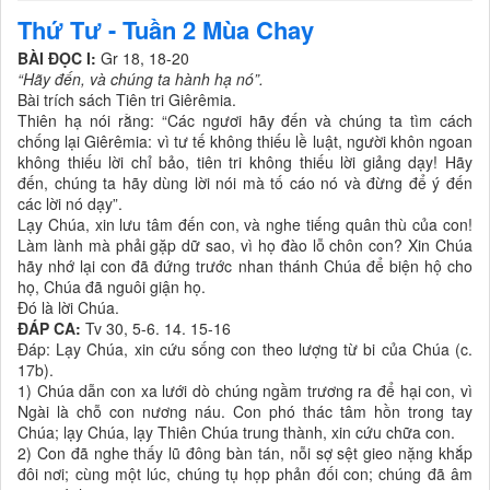
Thứ Tư - Tuần 2 Mùa Chay
BÀI ĐỌC I:
Gr 18, 18-20
“Hãy đến, và chúng ta hành hạ nó”.
Bài trích sách Tiên tri Giêrêmia.
Thiên hạ nói rằng: “Các ngươi hãy đến và chúng ta tìm cách
chống lại Giêrêmia: vì tư tế không thiếu lề luật, người khôn ngoan
không thiếu lời chỉ bảo, tiên tri không thiếu lời giảng dạy! Hãy
đến, chúng ta hãy dùng lời nói mà tố cáo nó và đừng để ý đến
các lời nó dạy”.
Lạy Chúa, xin lưu tâm đến con, và nghe tiếng quân thù của con!
Làm lành mà phải gặp dữ sao, vì họ đào lỗ chôn con? Xin Chúa
hãy nhớ lại con đã đứng trước nhan thánh Chúa để biện hộ cho
họ, Chúa đã nguôi giận họ.
Ðó là lời Chúa.
ĐÁP CA:
Tv 30, 5-6. 14. 15-16
Ðáp: Lạy Chúa, xin cứu sống con theo lượng từ bi của Chúa (c.
17b).
1) Chúa dẫn con xa lưới dò chúng ngầm trương ra để hại con, vì
Ngài là chỗ con nương náu. Con phó thác tâm hồn trong tay
Chúa; lạy Chúa, lạy Thiên Chúa trung thành, xin cứu chữa con.
2) Con đã nghe thấy lũ đông bàn tán, nỗi sợ sệt gieo nặng khắp
đôi nơi; cùng một lúc, chúng tụ họp phản đối con; chúng đã âm