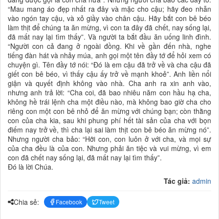
“Mau mang áo đẹp nhất ra đây và mặc cho cậu; hãy đeo nhẫn
vào ngón tay cậu, và xỏ giầy vào chân cậu. Hãy bắt con bê béo
làm thịt để chúng ta ăn mừng, vì con ta đây đã chết, nay sống lại,
đã mất nay lại tìm thấy”. Và người ta bắt đầu ăn uống linh đình.
“Người con cả đang ở ngoài đồng. Khi về gần đến nhà, nghe
tiếng đàn hát và nhảy múa, anh gọi một tên đầy tớ để hỏi xem có
chuyện gì. Tên đầy tớ nói: “Ðó là em cậu đã trở về và cha cậu đã
giết con bê béo, vì thấy cậu ấy trở về mạnh khoẻ”. Anh liền nổi
giận và quyết định không vào nhà. Cha anh ra xin anh vào,
nhưng anh trả lời: “Cha coi, đã bao nhiêu năm con hầu hạ cha,
không hề trái lệnh cha một điều nào, mà không bao giờ cha cho
riêng con một con bê nhỏ để ăn mừng với chúng bạn; còn thằng
con của cha kia, sau khi phung phí hết tài sản của cha với bọn
điếm nay trở về, thì cha lại sai làm thịt con bê béo ăn mừng nó”.
Nhưng người cha bảo: “Hỡi con, con luôn ở với cha, và mọi sự
của cha đều là của con. Nhưng phải ăn tiệc và vui mừng, vì em
con đã chết nay sống lại, đã mất nay lại tìm thấy”.
Ðó là lời Chúa.
Tác giả:
admin
Chia sẻ:
Facebook
Tweet