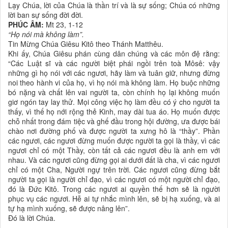
Lạy Chúa, lời của Chúa là thần trí và là sự sống; Chúa có những
lời ban sự sống đời đời.
PHÚC ÂM:
Mt 23, 1-12
“Họ nói mà không làm”.
Tin Mừng Chúa Giêsu Kitô theo Thánh Matthêu.
Khi ấy, Chúa Giêsu phán cùng dân chúng và các môn đệ rằng:
“Các Luật sĩ và các người biệt phái ngồi trên toà Môsê: vậy
những gì họ nói với các ngươi, hãy làm và tuân giữ, nhưng đừng
noi theo hành vi của họ, vì họ nói mà không làm. Họ buộc những
bó nặng và chất lên vai người ta, còn chính họ lại không muốn
giơ ngón tay lay thử. Mọi công việc họ làm đều có ý cho người ta
thấy, vì thế họ nới rộng thẻ Kinh, may dài tua áo. Họ muốn được
chỗ nhất trong đám tiệc và ghế đầu trong hội đường, ưa được bái
chào nơi đường phố và được người ta xưng hô là “thầy”. Phần
các ngươi, các ngươi đừng muốn được người ta gọi là thầy, vì các
ngươi chỉ có một Thầy, còn tất cả các ngươi đều là anh em với
nhau. Và các ngươi cũng đừng gọi ai dưới đất là cha, vì các ngươi
chỉ có một Cha, Người ngự trên trời. Các ngươi cũng đừng bắt
người ta gọi là người chỉ đạo, vì các ngươi có một người chỉ đạo,
đó là Ðức Kitô. Trong các ngươi ai quyền thế hơn sẽ là người
phục vụ các ngươi. Hễ ai tự nhắc mình lên, sẽ bị hạ xuống, và ai
tự hạ mình xuống, sẽ được nâng lên”.
Ðó là lời Chúa.