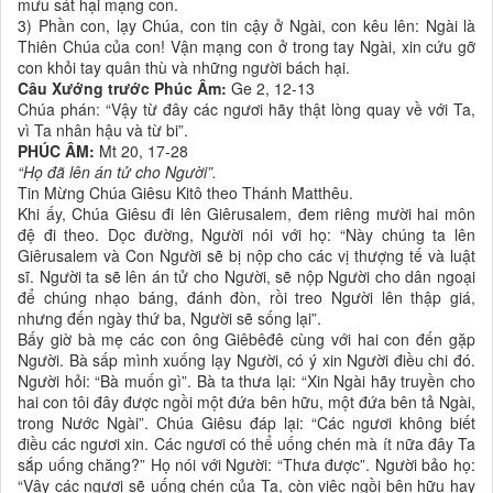
mưu sát hại mạng con.
3) Phần con, lạy Chúa, con tin cậy ở Ngài, con kêu lên: Ngài là
Thiên Chúa của con! Vận mạng con ở trong tay Ngài, xin cứu gỡ
con khỏi tay quân thù và những người bách hại.
Câu Xướng trước Phúc Âm:
Ge 2, 12-13
Chúa phán: “Vậy từ đây các ngươi hãy thật lòng quay về với Ta,
vì Ta nhân hậu và từ bi”.
PHÚC ÂM:
Mt 20, 17-28
“Họ đã lên án tử cho Người”.
Tin Mừng Chúa Giêsu Kitô theo Thánh Matthêu.
Khi ấy, Chúa Giêsu đi lên Giêrusalem, đem riêng mười hai môn
đệ đi theo. Dọc đường, Người nói với họ: “Này chúng ta lên
Giêrusalem và Con Người sẽ bị nộp cho các vị thượng tế và luật
sĩ. Người ta sẽ lên án tử cho Người, sẽ nộp Người cho dân ngoại
để chúng nhạo báng, đánh đòn, rồi treo Người lên thập giá,
nhưng đến ngày thứ ba, Người sẽ sống lại”.
Bấy giờ bà mẹ các con ông Giêbêđê cùng với hai con đến gặp
Người. Bà sấp mình xuống lạy Người, có ý xin Người điều chi đó.
Người hỏi: “Bà muốn gì”. Bà ta thưa lại: “Xin Ngài hãy truyền cho
hai con tôi đây được ngồi một đứa bên hữu, một đứa bên tả Ngài,
trong Nước Ngài”. Chúa Giêsu đáp lại: “Các ngươi không biết
điều các ngươi xin. Các ngươi có thể uống chén mà ít nữa đây Ta
sắp uống chăng?” Họ nói với Người: “Thưa được”. Người bảo họ:
“Vậy các ngươi sẽ uống chén của Ta, còn việc ngồi bên hữu hay