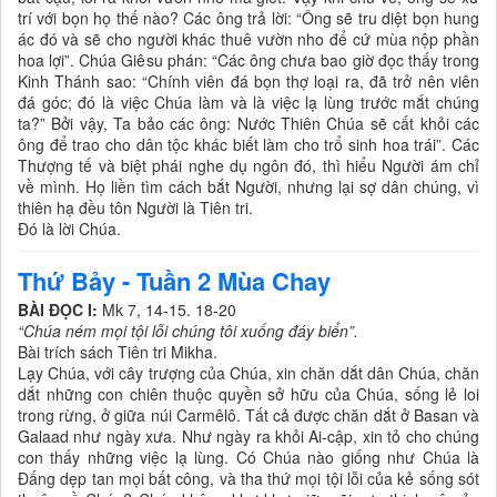
trí với bọn họ thế nào? Các ông trả lời: “Ông sẽ tru diệt bọn hung
ác đó và sẽ cho người khác thuê vườn nho để cứ mùa nộp phần
hoa lợi”. Chúa Giêsu phán: “Các ông chưa bao giờ đọc thấy trong
Kinh Thánh sao: “Chính viên đá bọn thợ loại ra, đã trở nên viên
đá góc; đó là việc Chúa làm và là việc lạ lùng trước mắt chúng
ta?” Bởi vậy, Ta bảo các ông: Nước Thiên Chúa sẽ cất khỏi các
ông để trao cho dân tộc khác biết làm cho trổ sinh hoa trái”. Các
Thượng tế và biệt phái nghe dụ ngôn đó, thì hiểu Người ám chỉ
về mình. Họ liền tìm cách bắt Người, nhưng lại sợ dân chúng, vì
thiên hạ đều tôn Người là Tiên tri.
Ðó là lời Chúa.
Thứ Bảy - Tuần 2 Mùa Chay
BÀI ĐỌC I:
Mk 7, 14-15. 18-20
“Chúa ném mọi tội lỗi chúng tôi xuống đáy biển”.
Bài trích sách Tiên tri Mikha.
Lạy Chúa, với cây trượng của Chúa, xin chăn dắt dân Chúa, chăn
dắt những con chiên thuộc quyền sở hữu của Chúa, sống lẻ loi
trong rừng, ở giữa núi Carmêlô. Tất cả được chăn dắt ở Basan và
Galaad như ngày xưa. Như ngày ra khỏi Ai-cập, xin tỏ cho chúng
con thấy những việc lạ lùng. Có Chúa nào giống như Chúa là
Ðấng dẹp tan mọi bất công, và tha thứ mọi tội lỗi của kẻ sống sót