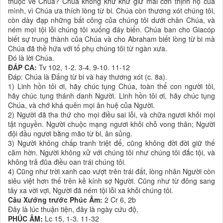
thuộc về Chúa? Chúa không khư khư giữ mãi cơn thịnh nộ của
mình, vì Chúa ưa thích lòng từ bi. Chúa còn thương xót chúng tôi,
còn dày đạp những bất công của chúng tôi dưới chân Chúa, và
ném mọi tội lỗi chúng tôi xuống đáy biển. Chúa ban cho Giacóp
biết sự trung thành của Chúa và cho Abraham biết lòng từ bi mà
Chúa đã thề hứa với tổ phụ chúng tôi từ ngàn xưa.
Ðó là lời Chúa.
ĐÁP CA:
Tv 102, 1-2. 3-4. 9-10. 11-12
Ðáp: Chúa là Ðấng từ bi và hay thương xót (c. 8a).
1) Linh hồn tôi ơi, hãy chúc tụng Chúa, toàn thể con người tôi,
hãy chúc tụng thánh danh Người. Linh hồn tôi ơi, hãy chúc tụng
Chúa, và chớ khá quên mọi ân huệ của Người.
2) Người đã tha thứ cho mọi điều sai lỗi, và chữa ngươi khỏi mọi
tật nguyền. Người chuộc mạng ngươi khỏi chỗ vong thân; Người
đội đầu ngươi bằng mão từ bi, ân sủng.
3) Người không chấp tranh triệt để, cũng không đời đời giữ thế
căm hờn. Người không xử với chúng tôi như chúng tôi đắc tội, và
không trả đũa điều oan trái chúng tôi.
4) Cũng như trời xanh cao vượt trên trái đất, lòng nhân Người còn
siêu việt hơn thế trên kẻ kính sợ Người. Cũng như từ đông sang
tây xa vời vợi, Người đã ném tội lỗi xa khỏi chúng tôi.
Câu Xướng trước Phúc Âm:
2 Cr 6, 2b
Ðây là lúc thuận tiện, đây là ngày cứu độ.
PHÚC ÂM:
Lc 15, 1-3. 11-32