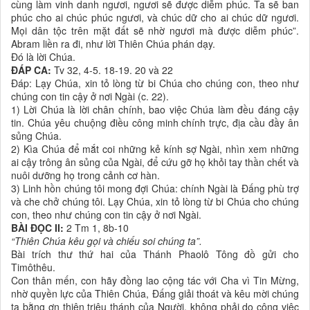
cùng làm vinh danh ngươi, ngươi sẽ được diễm phúc. Ta sẽ ban
phúc cho ai chúc phúc ngươi, và chúc dữ cho ai chúc dữ ngươi.
Mọi dân tộc trên mặt đất sẽ nhờ ngươi mà được diễm phúc”.
Abram liền ra đi, như lời Thiên Chúa phán dạy.
Ðó là lời Chúa.
ĐÁP CA:
Tv 32, 4-5. 18-19. 20 và 22
Ðáp: Lạy Chúa, xin tỏ lòng từ bi Chúa cho chúng con, theo như
chúng con tin cậy ở nơi Ngài (c. 22).
1) Lời Chúa là lời chân chính, bao việc Chúa làm đều đáng cậy
tin. Chúa yêu chuộng điều công minh chính trực, địa cầu đầy ân
sủng Chúa.
2) Kìa Chúa để mắt coi những kẻ kính sợ Ngài, nhìn xem những
ai cậy trông ân sủng của Ngài, để cứu gỡ họ khỏi tay thần chết và
nuôi dưỡng họ trong cảnh cơ hàn.
3) Linh hồn chúng tôi mong đợi Chúa: chính Ngài là Ðấng phù trợ
và che chở chúng tôi. Lạy Chúa, xin tỏ lòng từ bi Chúa cho chúng
con, theo như chúng con tin cậy ở nơi Ngài.
BÀI ĐỌC II:
2 Tm 1, 8b-10
“Thiên Chúa kêu gọi và chiếu soi chúng ta”.
Bài trích thư thứ hai của Thánh Phaolô Tông đồ gửi cho
Timôthêu.
Con thân mến, con hãy đồng lao cộng tác với Cha vì Tin Mừng,
nhờ quyền lực của Thiên Chúa, Ðấng giải thoát và kêu mời chúng
ta bằng ơn thiên triệu thánh của Người, không phải do công việc