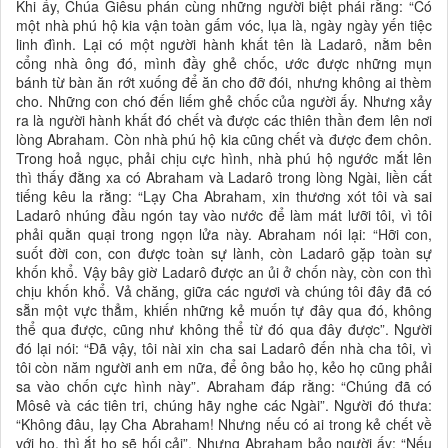
Khi ấy, Chúa Giêsu phán cùng những người biệt phái rằng: “Có
một nhà phú hộ kia vận toàn gấm vóc, lụa là, ngày ngày yến tiệc
linh đình. Lại có một người hành khất tên là Ladarô, nằm bên
cổng nhà ông đó, mình đầy ghẻ chốc, ước được những mụn
bánh từ bàn ăn rớt xuống để ăn cho đỡ đói, nhưng không ai thèm
cho. Những con chó đến liếm ghẻ chốc của người ấy. Nhưng xảy
ra là người hành khất đó chết và được các thiên thần đem lên nơi
lòng Abraham. Còn nhà phú hộ kia cũng chết và được đem chôn.
Trong hoả ngục, phải chịu cực hình, nhà phú hộ ngước mắt lên
thì thấy đằng xa có Abraham và Ladarô trong lòng Ngài, liền cất
tiếng kêu la rằng: “Lạy Cha Abraham, xin thương xót tôi và sai
Ladarô nhúng đầu ngón tay vào nước để làm mát lưỡi tôi, vì tôi
phải quằn quại trong ngọn lửa này. Abraham nói lại: “Hỡi con,
suốt đời con, con được toàn sự lành, còn Ladarô gặp toàn sự
khốn khổ. Vậy bây giờ Ladarô được an ủi ở chốn này, còn con thì
chịu khốn khổ. Vả chăng, giữa các ngươi và chúng tôi đây đã có
sẵn một vực thẳm, khiến những kẻ muốn tự đây qua đó, không
thể qua được, cũng như không thể từ đó qua đây được”. Người
đó lại nói: “Ðã vậy, tôi nài xin cha sai Ladarô đến nhà cha tôi, vì
tôi còn năm người anh em nữa, để ông bảo họ, kẻo họ cũng phải
sa vào chốn cực hình này”. Abraham đáp rằng: “Chúng đã có
Môsê và các tiên tri, chúng hãy nghe các Ngài”. Người đó thưa:
“Không đâu, lạy Cha Abraham! Nhưng nếu có ai trong kẻ chết về
với họ, thì ắt họ sẽ hối cải”. Nhưng Abraham bảo người ấy: “Nếu