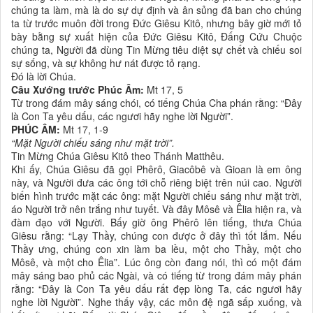
chúng ta làm, mà là do sự dự định và ân sủng đã ban cho chúng
ta từ trước muôn đời trong Ðức Giêsu Kitô, nhưng bây giờ mới tỏ
bày bằng sự xuất hiện của Ðức Giêsu Kitô, Ðấng Cứu Chuộc
chúng ta, Người đã dùng Tin Mừng tiêu diệt sự chết và chiếu soi
sự sống, và sự không hư nát được tỏ rạng.
Ðó là lời Chúa.
Câu Xướng trước Phúc Âm:
Mt 17, 5
Từ trong đám mây sáng chói, có tiếng Chúa Cha phán rằng: “Ðây
là Con Ta yêu dấu, các ngươi hãy nghe lời Người”.
PHÚC ÂM:
Mt 17, 1-9
“Mặt Người chiếu sáng như mặt trời”.
Tin Mừng Chúa Giêsu Kitô theo Thánh Matthêu.
Khi ấy, Chúa Giêsu đã gọi Phêrô, Giacôbê và Gioan là em ông
này, và Người đưa các ông tới chỗ riêng biệt trên núi cao. Người
biến hình trước mặt các ông: mặt Người chiếu sáng như mặt trời,
áo Người trở nên trắng như tuyết. Và đây Môsê và Êlia hiện ra, và
đàm đạo với Người. Bấy giờ ông Phêrô lên tiếng, thưa Chúa
Giêsu rằng: “Lạy Thầy, chúng con được ở đây thì tốt lắm. Nếu
Thầy ưng, chúng con xin làm ba lều, một cho Thầy, một cho
Môsê, và một cho Êlia”. Lúc ông còn đang nói, thì có một đám
mây sáng bao phủ các Ngài, và có tiếng từ trong đám mây phán
rằng: “Ðây là Con Ta yêu dấu rất đẹp lòng Ta, các ngươi hãy
nghe lời Người”. Nghe thấy vậy, các môn đệ ngã sấp xuống, và