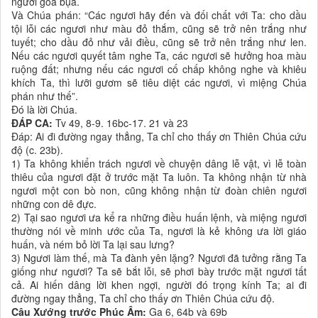
người goá bụa.
Và Chúa phán: “Các ngươi hãy đến và đối chất với Ta: cho dầu
tội lỗi các ngươi như màu đỏ thắm, cũng sẽ trở nên trắng như
tuyết; cho dầu đỏ như vải điều, cũng sẽ trở nên trắng như len.
Nếu các ngươi quyết tâm nghe Ta, các ngươi sẽ hưởng hoa màu
ruộng đất; nhưng nếu các ngươi cố chấp không nghe và khiêu
khích Ta, thì lưỡi gươm sẽ tiêu diệt các ngươi, vì miệng Chúa
phán như thế”.
Ðó là lời Chúa.
ĐÁP CA:
Tv 49, 8-9. 16bc-17. 21 và 23
Ðáp: Ai đi đường ngay thẳng, Ta chỉ cho thấy ơn Thiên Chúa cứu
độ (c. 23b).
1) Ta không khiển trách ngươi về chuyện dâng lễ vật, vì lễ toàn
thiêu của ngươi đặt ở trước mặt Ta luôn. Ta không nhận từ nhà
ngươi một con bò non, cũng không nhận từ đoàn chiên ngươi
những con dê đực.
2) Tại sao ngươi ưa kể ra những điều huấn lệnh, và miệng ngươi
thường nói về minh ước của Ta, ngươi là kẻ không ưa lời giáo
huấn, và ném bỏ lời Ta lại sau lưng?
3) Ngươi làm thế, mà Ta đành yên lặng? Ngươi đã tưởng rằng Ta
giống như ngươi? Ta sẽ bắt lỗi, sẽ phơi bày trước mặt ngươi tất
cả. Ai hiến dâng lời khen ngợi, người đó trọng kính Ta; ai đi
đường ngay thẳng, Ta chỉ cho thấy ơn Thiên Chúa cứu độ.
Câu Xướng trước Phúc Âm:
Ga 6, 64b và 69b