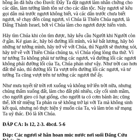
hồng ân đã hứa cho Đavít: Đây Ta đặt ngươi làm nhân chứng cho
các dân, làm tướng lãnh tôn sư cho các dân tộc. Này ngươi sẽ kêu
gọi dân mà trước ngươi không biết, và các dân trước chưa biết
ngươi, sẽ chạy đến cùng ngươi, vì Chúa là Thiên Chúa ngươi, là
Đấng Thánh Israel, bởi vì Chúa làm cho ngươi được hiển vinh.
Hãy tìm Chúa khi còn tìm được, hãy kêu cầu Người khi Người còn
ở gần. Kẻ gian ác, hãy bỏ đường lối mình, và kẻ bất lương, hãy bỏ
những tư tưởng mình, hãy trở về với Chúa, thì Người sẽ thương xót,
hãy trở về với Thiên Chúa chúng ta, vì Chúa rộng lòng tha thứ. Vì
tư tưởng Ta không phải tư tưởng các ngươi, và đường lối các ngươi
không phải đường lối của Ta, Chúa phán như vậy. Như trời cao hơn
đất thế nào, thì đường lối Ta vượt trên đường lối các ngươi, và tư
tưởng Ta cũng vượt trên tư tưởng các ngươi thể ấy.
Như mưa tuyết từ trời rơi xuống và không trở lên trời nữa, nhưng
chúng thấm xuống đất, làm cho đất phì nhiêu, cây cối sinh mầm,
cho người gieo có hạt giống, cho người ta có cơm bánh ăn; cũng
thế, lời từ miệng Ta phán ra sẽ không trở lại với Ta mà không sinh
kết quả, nhưng nó thực hiện ý muốn của Ta, và làm tròn sứ mạng
Ta uỷ thác. Đó là lời Chúa.
ĐÁP CA: Is 12, 2-3. 4bcd. 5-6
Đáp:
Các ngươi sẽ hân hoan múc nước nơi suối Đấng Cứu