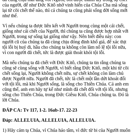
của người, để như Đức Kitô nhờ vinh hiển của Chúa Cha mà sống
lại từ cõi chết thế nào, thì cả chúng ta cũng phải sống đời sống mới
như thế.
Vì nếu chúng ta được liên kết với Người trong cùng một cái chết,
giống như cái chết của Người, thì chúng ta cũng được hợp nhất với
Người, trong sự sống lại giống như vậy. Nên biết điều này: con
người cũ của chúng ta đã cùng chịu đóng đinh khổ giá, để xác thịt
tội lỗi bị huỷ đi, hầu cho chúng ta không còn làm nô lệ tội lỗi nữa,
vì con người đã chết, tức là được giải thoát khỏi tội lỗi.
Mà nếu chúng ta đã chết với Đức Kitô, chúng ta tin rằng chúng ta
cũng sẽ cùng sống với Người, vì biết rằng Đức Kitô, một khi từ cõi
chết sống lại, Người không chết nữa, sự chết không còn làm chủ
được Người nữa. Người đã chết, tức là chết một lần dứt khoát đối
với tội lỗi, mà khi Người sống, là sống cho Thiên Chúa. Cả anh em
cũng thế, anh em hãy tự kể như mình đã chết đối với tội lỗi, nhưng
sống cho Thiên Chúa, trong Đức Giêsu Kitô, Chúa chúng ta. Đó là
lời Chúa.
ĐÁP CA: Tv 117, 1-2. 16ab-17. 22-23
Đáp:
ALLELUIA
, ALLELUIA, ALLELUIA.
1) Hãy cảm tạ Chúa, vì Chúa hảo tâm, vì đức từ bi của Người muôn