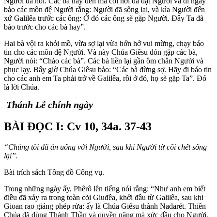
Người đã nói. Các bà hãy đến mà coi nơi đã đặt Người và đi ngay
bảo các môn đệ Người rằng: Người đã sống lại, và kìa Người đến
xứ Galilêa trước các ông: Ở đó các ông sẽ gặp Người. Đây Ta đã
báo trước cho các bà hay”.
Hai bà vội ra khỏi mồ, vừa sợ lại vừa hớn hở vui mừng, chạy báo
tin cho các môn đệ Người. Và này Chúa Giêsu đón gặp các bà,
Người nói: “Chào các bà”. Các bà liền lại gần ôm chân Người và
phục lạy. Bấy giờ Chúa Giêsu bảo: “Các bà đừng sợ. Hãy đi báo tin
cho các anh em Ta phải trở về Galilêa, rồi ở đó, họ sẽ gặp Ta”. Đó
là lời Chúa.
Thánh Lễ chính ngày
BÀI ĐỌC I: Cv 10, 34a. 37-43
“Chúng tôi đã ăn uống với Người, sau khi Người từ cõi chết sống
lại”.
Bài trích sách Tông đồ Công vụ.
Trong những ngày ấy, Phêrô lên tiếng nói rằng: “Như anh em biết
điều đã xảy ra trong toàn cõi Giuđêa, khởi đầu từ Galilêa, sau khi
Gioan rao giảng phép rửa: ấy là Chúa Giêsu thành Nadarét. Thiên
Chúa đã dùng Thánh Thần và quyền năng mà xức dầu cho Người.