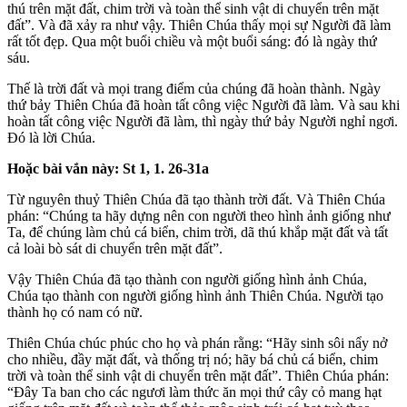
thú trên mặt đất, chim trời và toàn thể sinh vật di chuyển trên mặt
đất”. Và đã xảy ra như vậy. Thiên Chúa thấy mọi sự Người đã làm
rất tốt đẹp. Qua một buổi chiều và một buổi sáng: đó là ngày thứ
sáu.
Thế là trời đất và mọi trang điểm của chúng đã hoàn thành. Ngày
thứ bảy Thiên Chúa đã hoàn tất công việc Người đã làm. Và sau khi
hoàn tất công việc Người đã làm, thì ngày thứ bảy Người nghỉ ngơi.
Đó là lời Chúa.
Hoặc bài vắn này: St 1, 1. 26-31a
Từ nguyên thuỷ Thiên Chúa đã tạo thành trời đất. Và Thiên Chúa
phán: “Chúng ta hãy dựng nên con người theo hình ảnh giống như
Ta, để chúng làm chủ cá biển, chim trời, dã thú khắp mặt đất và tất
cả loài bò sát di chuyển trên mặt đất”.
Vậy Thiên Chúa đã tạo thành con người giống hình ảnh Chúa,
Chúa tạo thành con người giống hình ảnh Thiên Chúa. Người tạo
thành họ có nam có nữ.
Thiên Chúa chúc phúc cho họ và phán rằng: “Hãy sinh sôi nẩy nở
cho nhiều, đầy mặt đất, và thống trị nó; hãy bá chủ cá biển, chim
trời và toàn thể sinh vật di chuyển trên mặt đất”. Thiên Chúa phán:
“Đây Ta ban cho các ngươi làm thức ăn mọi thứ cây cỏ mang hạt