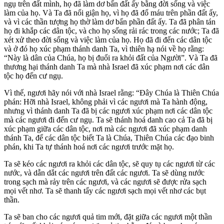
ngụ trên đất mình, họ đã làm dơ bẩn đất ấy bằng đời sống và việc
làm của họ. Và Ta đã nổi giận họ, vì họ đã đổ máu trên phần đất ấy,
và vì các thần tượng họ thờ làm dơ bẩn phần đất ấy. Ta đã phân tán
họ đi khắp các dân tộc, và cho họ sống rải rác trong các nước; Ta đã
xét xử theo đời sống và việc làm của họ. Họ đã đi đến các dân tộc
và ở đó họ xúc phạm thánh danh Ta, vì thiên hạ nói về họ rằng:
“Này là dân của Chúa, họ bị đuổi ra khỏi đất của Người”. Và Ta đã
thương hại thánh danh Ta mà nhà Israel đã xúc phạm nơi các dân
tộc họ đến cư ngụ.
Vì thế, ngươi hãy nói với nhà Israel rằng: “Đây Chúa là Thiên Chúa
phán: Hỡi nhà Israel, không phải vì các ngươi mà Ta hành động,
nhưng vì thánh danh Ta đã bị các ngươi xúc phạm nơi các dân tộc
mà các ngươi đi đến cư ngụ. Ta sẽ thánh hoá danh cao cả Ta đã bị
xúc phạm giữa các dân tộc, nơi mà các ngươi đã xúc phạm danh
thánh Ta, để các dân tộc biết Ta là Chúa, Thiên Chúa các đạo binh
phán, khi Ta tự thánh hoá nơi các ngươi trước mặt họ.
Ta sẽ kéo các ngươi ra khỏi các dân tộc, sẽ quy tụ các ngươi từ các
nước, và dẫn dắt các ngươi trên đất các ngươi. Ta sẽ dùng nước
trong sạch mà rảy trên các ngươi, và các ngươi sẽ được rửa sạch
mọi vết nhơ. Ta sẽ thanh tẩy các ngươi sạch mọi vết nhơ các bụt
thần.
Ta sẽ ban cho các ngươi quả tim mới, đặt giữa các ngươi một thần