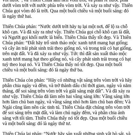
dưới vòm trời với nước phía trên vòm trời. Và xảy ra như vậy. Thiên
Chúa gọi vòm đó là trời. Qua một buổi chiều và một buổi sáng: đó
là ngày thứ hai.
Thiên Chúa phán: “Nước dưới trời hãy tụ lại một nơi, để lộ ra chỗ
khô cạn. Và đã xảy ra như vậy. Thiên Chúa gọi chỗ khô cạn là đất,
và Người gọi khối nước là biển. Thiên Chúa thấy tốt đẹp. Và Thiên
Chúa phán: “Đất hãy trổ sinh thảo mộc xanh tươi mang hạt giống;
và cây ăn trái phát sinh trái theo giống nó, và trong trái có hạt giống,
trên mặt đất. Và đã xảy ra như vậy. Tức thì đất sản xuất thảo mộc
xanh tươi mang hạt theo giống nó, và cây phát sinh trái trong có hạt
tuỳ theo loại nó. Và Thiên Chúa thấy nó tốt đẹp. Qua một buổi
chiều và một buổi sáng: đó là ngày thứ ba.
Thiên Chúa còn phán: “Hãy có những vật sáng trên vòm trời và hãy
phân chia ngày và đêm, và trở thành dấu chỉ thời gian, ngày và năm
tháng, để soi sáng trên vòm trời và giãi sáng mặt đất”. Và đã xảy ra
như vậy. Thiên Chúa đã làm nên hai vầng sáng lớn: Vầng sáng lớn
hơn làm chủ ban ngày, và vầng sáng nhỏ hơn làm chủ ban đêm; Và
Ngài cũng làm nên các tinh tú. Thiên Chúa đặt chúng trên vòm trời
để soi sáng trên mặt đất, và làm chủ ngày đêm, và phân chia ánh
sáng với tối tăm. Thiên Chúa thấy nó tốt đẹp. Qua một buổi chiều
và một buổi sáng: đó là ngày thứ tư.
Thiên Chúa lại phán: “Nước hãy sản xuất những sinh vật bò sát, và