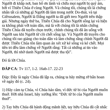
Người đi khắp nơi, ban bố ơn lành và chữa mọi người bị quỷ ám,
bởi vì Thiên Chúa ở cùng Người. Và chúng tôi, chúng tôi là chứng
nhân tất cả những gì Người đã làm trong nước Do-thái, và tại
Giêrusalem, Người là Ðấng người ta đã giết treo Người trên thập
giá. Nhưng ngày thứ ba, Thiên Chúa đã cho Người sống lại và hiện
ra không phải với toàn dân, mà là với chúng tôi là nhân chứng
Thiên Chúa đã tuyển chọn trước, chính chúng tôi đã ăn uống với
Người sau khi Người từ cõi chết sống lại. Và Người đã truyền cho
chúng tôi rao giảng cho toàn dân và làm chứng rằng chính Người đã
được Thiên Chúa tôn làm quan án xét xử kẻ sống và kẻ chết. Mọi
tiên tri đều làm chứng về Người rằng: Tất cả những ai tin vào
Người, thì nhờ danh Người mà được tha tội”.
Ðó là lời Chúa.
ÐÁP CA
: Tv 117, 1-2. 16ab-17. 22-23
Ðáp: Ðây là ngày Chúa đã lập ra, chúng ta hãy mừng rỡ hân hoan
về ngày đó (c. 24).
1) Hãy cảm tạ Chúa, vì Chúa hảo tâm, vì đức từ bi của Người muôn
thuở. Hỡi nhà Israel, hãy xướng lên: “Ðức từ bi của Người muôn
thuở”.
2) Tay hữu Chúa đã hành động mãnh liệt, tay hữu Chúa đã cất nhắc