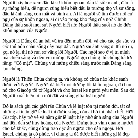
Ngươi hãy học xem đâu là sự khôn ngoan, đâu là sức mạnh, đâu là
sự thông hiểu, để ngươi cũng hiểu biết đâu là trường thọ và sự sống,
đâu là ánh sáng con mắt và bình an. Ai là người sẽ tìm được nơi cư
ngụ của sự khôn ngoan, ai đi vào trong kho tàng của nó? Chính
Đấng thấu suốt mọi sự, Người biết nó: Người thấu suốt nó do đức
khôn ngoan của Người.
Người là Đấng đã an bài vũ trụ đến muôn đời, và cho các gia súc và
các thú bốn chân sống đầy mặt đất. Người sai ánh sáng đi thì nó đi,
gọi nó lại thì nó run sợ vâng lời Người. Các ngôi sao ở vị trí mình
mà chiếu sáng và đều vui mừng. Người gọi chúng thì chúng trả lời
rằng: “Có mặt”. Chúng vui mừng chiếu sáng trước mặt Đấng sáng
tạo chúng.
Người là Thiên Chúa chúng ta, và không có chúa nào khác sánh
được với Người. Người đã biết mọi đường lối khôn ngoan, đã ban
nó cho Giacóp tôi tớ Người và cho Israel kẻ người yêu mến. Sau đó,
Người xuất hiện trên mặt đất và sống giữa loài người.
Đó là sách ghi các giới răn Chúa và lề luật tồn tại muôn đời, tất cả
những ai tuân giữ lề luật thì được sống, còn ai bỏ thì phải chết. Hỡi
Giacóp, hãy trở về và nắm giữ lề luật; hãy nhờ ánh sáng của Người
mà tiến đến sự huy hoàng của Người. Đừng trao vinh quang ngươi
cho kẻ khác, cũng đừng trao đặc ân ngươi cho dân ngoại. Hỡi
Israel, chúng ta có phúc, vì chúng ta đã được biết những gì là đẹp