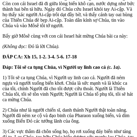
Còn con cái Israel đã đi giữa lòng biển khô cạn, nước dựng như bức
thành hai bên tả hữu. Ngày đó Chúa cứu Israel khỏi tay Ai-cập. Và
họ thấy xác người Ai-cập trôi dạt đầy bờ, và thấy cánh tay oai hùng
của Thiên Chúa đè bẹp Ai-cập. Toàn dân kính sợ Chúa, tin vào
Chúa và vào Môsê tôi tớ người.
Bấy giờ Môsê cùng với con cái Israel hát mừng Chúa bài ca này:
(Không đọc:
Đó là lời Chúa
).
ĐÁP CA: Xh 15, 1-2. 3-4. 5-6. 17-18
Đáp:
Tôi sẽ ca tụng Chúa, vì Người uy linh cao cả
(c. 1a)
.
1) Tôi sẽ ca tụng Chúa, vì Người uy linh cao cả. Người đã ném
ngựa và người xuống biển khơi. Chúa là sức mạnh và là khúc ca
của tôi, chính Người đã cho tôi được cứu thoát. Người là Thiên
Chúa tôi, tôi sẽ tôn vinh Người; Người là Chúa tổ phụ tôi, tôi sẽ hát
ca mừng Chúa.
2) Chúa như là người chiến sĩ, danh thánh Người thật toàn năng.
Người đã ném xe cộ và đạo binh của Pharaon xuống biển, và dìm
xuống Biển Đỏ các tướng lãnh của ông.
3) Các vực thẳm đã chôn sống họ, họ rơi xuống đáy biển như tảng
đá to. Lạy Chúa, tay hữu Chúa biểu dương sức mạnh; lạy Chúa, tay