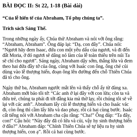
BÀI ĐỌC II: St 22, 1-18 (Bài dài)
“Của lễ hiến tế của Abraham, Tổ phụ chúng ta”.
Trích sách Sáng Thế.
Trong những ngày ấy, Chúa thử Abraham và nói với ông rằng:
“Abraham, Abraham”. Ông đáp lại: “Dạ, con đây”. Chúa nói:
“Ngươi hãy đem Isaac, đứa con một yêu dấu của ngươi, và đi đến
đất Moria, ở đó ngươi sẽ dâng nó làm của lễ toàn thiêu trên núi Ta
sẽ chỉ cho ngươi”. Sáng ngày, Abraham dậy sớm, thắng lừa và đem
theo hai đứa đầy tớ của ông, cùng với Isaác con ông, ông chẻ củi
dùng vào lễ thượng hiến, đoạn ông lên đường đến chỗ Thiên Chúa
đã tỏ cho ông.
Ngày thứ ba, Abraham ngước mắt lên và thấy chỗ ấy từ đàng xa.
Abraham mới bảo tôi tớ: “Các anh ở lại đây với con lừa; còn ta và
đứa trẻ, chúng ta phải đi tới đằng kia mà thờ lạy, rồi chúng tôi sẽ về
lại với các anh”. Abraham lấy củi lễ thượng hiến và cho Isaác vác
đi, còn ông thì cầm lấy lửa và dao phay, rồi cả hai cùng bước. Isaác
cất tiếng nói với Abraham cha cậu rằng: “Cha!” Ông đáp: “Ta đây,
con!” Cậu hỏi: “Này đây đã có lửa và củi, vậy hy sinh thượng hiến
ở đâu?” Abraham đáp: “Chính Thiên Chúa sẽ tự liệu ra hy sinh
thượng hiến, con ạ”. Rồi cả hai cùng bước.