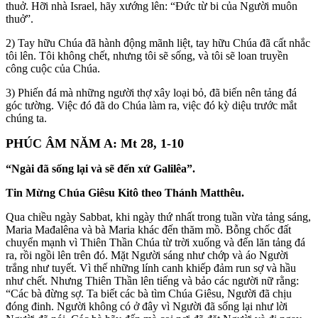
thuở. Hỡi nhà Israel, hãy xướng lên: “Đức từ bi của Người muôn
thuở”.
2) Tay hữu Chúa đã hành động mãnh liệt, tay hữu Chúa đã cất nhắc
tôi lên. Tôi không chết, nhưng tôi sẽ sống, và tôi sẽ loan truyền
công cuộc của Chúa.
3) Phiến đá mà những người thợ xây loại bỏ, đã biến nên tảng đá
góc tường. Việc đó đã do Chúa làm ra, việc đó kỳ diệu trước mắt
chúng ta.
PHÚC ÂM NĂM A: Mt 28, 1-10
“Ngài đã sống lại và sẽ đến xứ Galilêa”.
Tin Mừng Chúa Giêsu Kitô theo Thánh Matthêu.
Qua chiều ngày Sabbat, khi ngày thứ nhất trong tuần vừa tảng sáng,
Maria Mađalêna và bà Maria khác đến thăm mồ. Bỗng chốc đất
chuyển mạnh vì Thiên Thần Chúa từ trời xuống và đến lăn tảng đá
ra, rồi ngồi lên trên đó. Mặt Người sáng như chớp và áo Người
trắng như tuyết. Vì thế những lính canh khiếp đảm run sợ và hầu
như chết. Nhưng Thiên Thần lên tiếng và bảo các người nữ rằng:
“Các bà đừng sợ. Ta biết các bà tìm Chúa Giêsu, Người đã chịu
đóng đinh. Người không có ở đây vì Người đã sống lại như lời