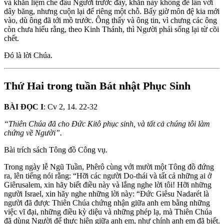
và khăn liệm che đầu Người trước đây, khăn này không để lẫn với
dây băng, nhưng cuộn lại để riêng một chỗ. Bấy giờ môn đệ kia mới
vào, dù ông đã tới mồ trước. Ông thấy và ông tin, vì chưng các ông
còn chưa hiểu rằng, theo Kinh Thánh, thì Người phải sống lại từ cõi
chết.
Ðó là lời Chúa.
Thứ Hai trong tuần Bát nhật Phục Sinh
BÀI ĐỌC I
: Cv 2, 14. 22-32
“Thiên Chúa đ
ã
cho Ðứ
c Kitô ph
ụ
c sinh, và t
ấ
t c
ả
chúng tôi làm
ch
ứ
ng v
ề
Ng
ườ
i”.
Bài trích sách Tông đồ Công vụ.
Trong ngày lễ Ngũ Tuần, Phêrô cùng với mười một Tông đồ đứng
ra, lên tiếng nói rằng: “Hỡi các người Do-thái và tất cả những ai ở
Giêrusalem, xin hãy biết điều này và lắng nghe lời tôi! Hỡi những
người Israel, xin hãy nghe những lời này: “Ðức Giêsu Nadarét là
người đã được Thiên Chúa chứng nhận giữa anh em bằng những
việc vĩ đại, những điều kỳ diệu và những phép lạ, mà Thiên Chúa
đã dùng Người để thực hiện giữa anh em, như chính anh em đã biết.