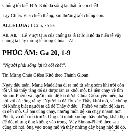
Chúng tôi biết Ðức Kitô đã sống lại thật từ cõi chết!
Lạy Chúa, Vua chiến thắng, xin thương xót chúng con.
ALLELUIA:
1 Cr 5, 7b-8a
All. All. – Lễ Vượt Qua của chúng ta là Ðức Kitô đã hiến tế vậy
chúng ta hãy mừng lễ trong Chúa – All.
PHÚC ÂM: Ga 20, 1-9
“Người phải sống lại từ cõi chết”.
Tin Mừng Chúa Giêsu Kitô theo Thánh Gioan.
Ngày đầu tuần, Maria Mađalêna đi ra mồ từ sáng sớm khi trời còn
tối và bà thấy tảng đá đã được lăn ra khỏi mồ, bà liền chạy về tìm
Simon-Phêrô và người môn đệ kia được Chúa Giêsu yêu mến, bà
nói với các ông rằng: “Người ta đã lấy xác Thầy khỏi mồ, và chúng
tôi không biết người ta đã để Thầy ở đâu”. Phêrô và môn đệ kia ra
đi đến mồ. Cả hai cùng chạy, nhưng môn đệ kia chạy nhanh hơn
Phêrô, và đến mồ trước. Ông cúi mình xuống thấy những khăn liệm
để đó, nhưng ông không vào trong. Vậy Simon-Phêrô theo sau
cũng tới nơi, ông vào trong mồ và thấy những dây băng nhỏ để đó,