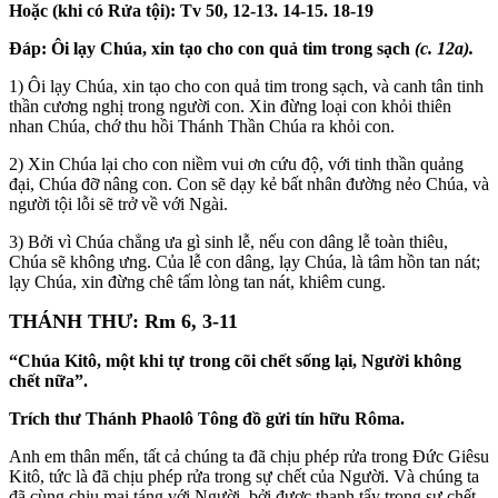
Hoặc (khi có Rửa tội): Tv 50, 12-13. 14-15. 18-19
Đáp:
Ôi lạy Chúa, xin tạo cho con quả tim trong sạch
(c. 12a).
1) Ôi lạy Chúa, xin tạo cho con quả tim trong sạch, và canh tân tinh
thần cương nghị trong người con. Xin đừng loại con khỏi thiên
nhan Chúa, chớ thu hồi Thánh Thần Chúa ra khỏi con.
2) Xin Chúa lại cho con niềm vui ơn cứu độ, với tinh thần quảng
đại, Chúa đỡ nâng con. Con sẽ dạy kẻ bất nhân đường nẻo Chúa, và
người tội lỗi sẽ trở về với Ngài.
3) Bởi vì Chúa chẳng ưa gì sinh lễ, nếu con dâng lễ toàn thiêu,
Chúa sẽ không ưng. Của lễ con dâng, lạy Chúa, là tâm hồn tan nát;
lạy Chúa, xin đừng chê tấm lòng tan nát, khiêm cung.
THÁNH THƯ: Rm 6, 3-11
“Chúa Kitô, một khi tự trong cõi chết sống lại, Người không
chết nữa”.
Trích thư Thánh Phaolô Tông đồ gửi tín hữu Rôma.
Anh em thân mến, tất cả chúng ta đã chịu phép rửa trong Đức Giêsu
Kitô, tức là đã chịu phép rửa trong sự chết của Người. Và chúng ta
đã cùng chịu mai táng với Người, bởi được thanh tẩy trong sự chết