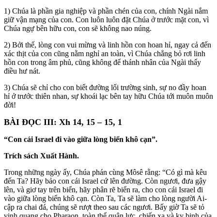
1) Chúa là phần gia nghiệp và phần chén của con, chính Ngài nắm
giữ vận mạng của con. Con luôn luôn đặt Chúa ở trước mặt con, vì
Chúa ngự bên hữu con, con sẽ không nao núng.
2) Bởi thế, lòng con vui mừng và linh hồn con hoan hỉ, ngay cả đến
xác thịt của con cũng nằm nghỉ an toàn, vì Chúa chẳng bỏ rơi linh
hồn con trong âm phủ, cũng không để thánh nhân của Ngài thấy
điều hư nát.
3) Chúa sẽ chỉ cho con biết đường lối trường sinh, sự no đầy hoan
hỉ ở trước thiên nhan, sự khoái lạc bên tay hữu Chúa tới muôn muôn
đời!
BÀI ĐỌC III: Xh 14, 15 – 15, 1
“Con cái Israel đi vào giữa lòng biển khô cạn”.
Trích sách Xuất Hành.
Trong những ngày ấy, Chúa phán cùng Môsê rằng: “Có gì mà kêu
đến Ta? Hãy bảo con cái Israel cứ lên đường. Còn ngươi, đưa gậy
lên, và giơ tay trên biển, hãy phân rẽ biển ra, cho con cái Israel đi
vào giữa lòng biển khô cạn. Còn Ta, Ta sẽ làm cho lòng người Ai-
cập ra chai đá, chúng sẽ rượt theo sau các ngươi. Bấy giờ Ta sẽ tỏ
vinh quang cho Pharaon, toàn thể quân lực, chiến xa và kỵ binh của