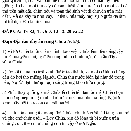
giống trên mặt đất và toàn thể thảo mộc sinh trái có hạt tuỳ theo
giống. Ta ban mọi thứ cây cỏ xanh tươi làm thức ăn cho mọi loài dã
thú trên mặt đất, chim trời và toàn thể sinh vật di chuyển trên mặt
đất”. Và đã xảy ra như vậy. Thiên Chúa thấy mọi sự Người đã làm
rất tốt đẹp. Đó là lời Chúa.
ĐÁP CA: Tv 32, 4-5. 6-7. 12-13. 20 và 22
Đáp
:
Địa cầu đầy ân sủng Chúa
(c. 5b).
1) Vì lời Chúa là lời chân chính, bao việc Chúa làm đều đáng cậy
tin. Chúa yêu chuộng điều công minh chính trực, địa cầu đầy ân
sủng Chúa.
2) Do lời Chúa mà trời xanh được tạo thành, và mọi cơ binh chúng
đều do hơi thở miệng Người. Chúa thu nước biển lại như để trong
bầu, Người đặt những ngọn sóng trong kho chứa đựng.
3) Phúc thay quốc gia mà Chúa là chúa tể, dân tộc mà Chúa chọn
làm cơ nghiệp riêng mình. Tự trời cao Chúa nhìn xuống, Người
xem thấy hết thảy con cái loài người.
4) Linh hồn chúng tôi mong đợi Chúa, chính Người là Đấng phù trợ
và che chở chúng tôi. – Lạy Chúa, xin đổ lòng từ bi xuống trên
chúng con, theo như chúng con tin cậy ở nơi Ngài.