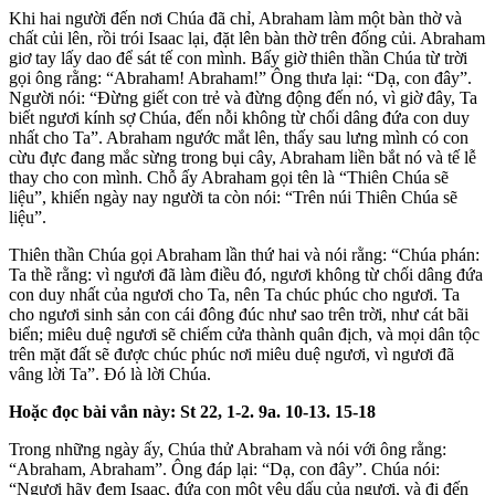
Khi hai người đến nơi Chúa đã chỉ, Abraham làm một bàn thờ và
chất củi lên, rồi trói Isaac lại, đặt lên bàn thờ trên đống củi. Abraham
giơ tay lấy dao để sát tế con mình. Bấy giờ thiên thần Chúa từ trời
gọi ông rằng: “Abraham! Abraham!” Ông thưa lại: “Dạ, con đây”.
Người nói: “Đừng giết con trẻ và đừng động đến nó, vì giờ đây, Ta
biết ngươi kính sợ Chúa, đến nỗi không từ chối dâng đứa con duy
nhất cho Ta”. Abraham ngước mắt lên, thấy sau lưng mình có con
cừu đực đang mắc sừng trong bụi cây, Abraham liền bắt nó và tế lễ
thay cho con mình. Chỗ ấy Abraham gọi tên là “Thiên Chúa sẽ
liệu”, khiến ngày nay người ta còn nói: “Trên núi Thiên Chúa sẽ
liệu”.
Thiên thần Chúa gọi Abraham lần thứ hai và nói rằng: “Chúa phán:
Ta thề rằng: vì ngươi đã làm điều đó, ngươi không từ chối dâng đứa
con duy nhất của ngươi cho Ta, nên Ta chúc phúc cho ngươi. Ta
cho ngươi sinh sản con cái đông đúc như sao trên trời, như cát bãi
biển; miêu duệ ngươi sẽ chiếm cửa thành quân địch, và mọi dân tộc
trên mặt đất sẽ được chúc phúc nơi miêu duệ ngươi, vì ngươi đã
vâng lời Ta”. Đó là lời Chúa.
Hoặc đọc bài vắn này: St 22, 1-2. 9a. 10-13. 15-18
Trong những ngày ấy, Chúa thử Abraham và nói với ông rằng:
“Abraham, Abraham”. Ông đáp lại: “Dạ, con đây”. Chúa nói:
“Ngươi hãy đem Isaac, đứa con một yêu dấu của ngươi, và đi đến