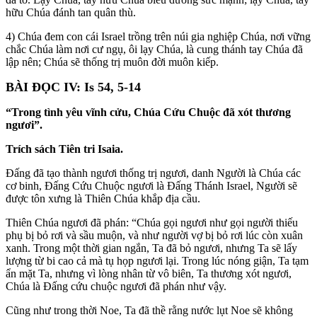
hữu Chúa đánh tan quân thù.
4) Chúa đem con cái Israel trồng trên núi gia nghiệp Chúa, nơi vững
chắc Chúa làm nơi cư ngụ, ôi lạy Chúa, là cung thánh tay Chúa đã
lập nên; Chúa sẽ thống trị muôn đời muôn kiếp.
BÀI ĐỌC IV: Is 54, 5-14
“Trong tình yêu vĩnh cửu, Chúa Cứu Chuộc đã xót thương
ngươi”.
Trích sách Tiên tri Isaia.
Đấng đã tạo thành ngươi thống trị ngươi, danh Người là Chúa các
cơ binh, Đấng Cứu Chuộc ngươi là Đấng Thánh Israel, Người sẽ
được tôn xưng là Thiên Chúa khắp địa cầu.
Thiên Chúa ngươi đã phán: “Chúa gọi ngươi như gọi người thiếu
phụ bị bỏ rơi và sầu muộn, và như người vợ bị bỏ rơi lúc còn xuân
xanh. Trong một thời gian ngắn, Ta đã bỏ ngươi, nhưng Ta sẽ lấy
lượng từ bi cao cả mà tụ họp ngươi lại. Trong lúc nóng giận, Ta tạm
ẩn mặt Ta, nhưng vì lòng nhân từ vô biên, Ta thương xót ngươi,
Chúa là Đấng cứu chuộc ngươi đã phán như vậy.
Cũng như trong thời Noe, Ta đã thề rằng nước lụt Noe sẽ không