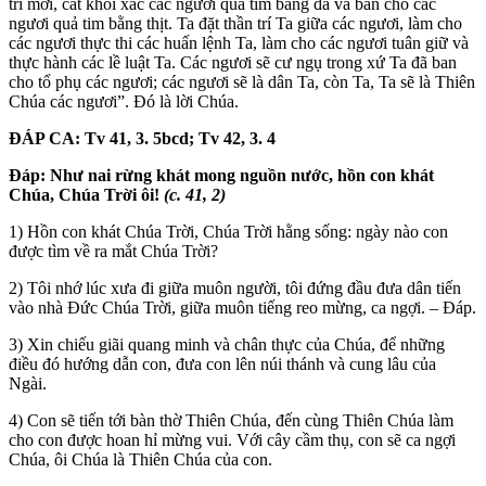
trí mới, cất khỏi xác các ngươi quả tim bằng đá và ban cho các
ngươi quả tim bằng thịt. Ta đặt thần trí Ta giữa các ngươi, làm cho
các ngươi thực thi các huấn lệnh Ta, làm cho các ngươi tuân giữ và
thực hành các lề luật Ta. Các ngươi sẽ cư ngụ trong xứ Ta đã ban
cho tổ phụ các ngươi; các ngươi sẽ là dân Ta, còn Ta, Ta sẽ là Thiên
Chúa các ngươi”. Đó là lời Chúa.
ĐÁP CA: Tv 41, 3. 5bcd; Tv 42, 3. 4
Đáp:
Như nai rừng khát mong nguồn nước, hồn con khát
Chúa, Chúa Trời ôi!
(c. 41, 2)
1) Hồn con khát Chúa Trời, Chúa Trời hằng sống: ngày nào con
được tìm về ra mắt Chúa Trời?
2) Tôi nhớ lúc xưa đi giữa muôn người, tôi đứng đầu đưa dân tiến
vào nhà Đức Chúa Trời, giữa muôn tiếng reo mừng, ca ngợi. – Đáp.
3) Xin chiếu giãi quang minh và chân thực của Chúa, để những
điều đó hướng dẫn con, đưa con lên núi thánh và cung lâu của
Ngài.
4) Con sẽ tiến tới bàn thờ Thiên Chúa, đến cùng Thiên Chúa làm
cho con được hoan hỉ mừng vui. Với cây cầm thụ, con sẽ ca ngợi
Chúa, ôi Chúa là Thiên Chúa của con.