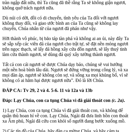
tràn ngập đất nữa, thì Ta cũng đã thề rằng Ta sẽ không giận ngươi,
không quở trách ngươi nữa.
Dù núi có dời, đồi có di chuyển, tình yêu của Ta đối với ngươi
không thay đổi, và giao ước bình an của Ta cũng sẽ không lay
chuyển, Chúa nhân từ của ngươi đã phán như vậy.
Hỡi thành vô phúc, bị bão táp tàn phá và không ai an ủi, này đây Ta
sẽ sắp xếp các viên đá của ngươi cho trật tự, sẽ đặt nền móng ngươi
trên ngọc thạch, sẽ lấy đá hồng xây cửa đồn ngươi, sẽ lấy thuỷ tinh
làm cửa thành ngươi, sẽ dùng đá quý xây tường thành ngươi.
Tất cả con cái ngươi sẽ được Chúa dạy bảo, chúng sẽ vui hưởng
một nền hoà bình lâu dài. Ngươi sẽ đứng vững trong công lý, và xa
mọi đàn áp, ngươi sẽ không còn sợ, và sống xa mọi khủng bố, vì sẽ
không có ai hãm hại được ngươi nữa”. Đó là lời Chúa.
ĐÁP CA: Tv 29, 2 và 4. 5-6. 11 và 12a và 13b
Đáp:
Lạy Chúa, con ca tụng Chúa vì đã giải thoát con
(c. 2a)
.
1) Lạy Chúa, con ca tụng Chúa vì đã giải thoát con, và không để
quân thù hoan hỉ về con. Lạy Chúa, Ngài đã đưa linh hồn con thoát
xa Âm phủ, Ngài đã cứu con khỏi số người đang bước xuống mồ.
2) Các tín đồ của Chúa, hãy đàn ca mừng Chúa, và hãy cảm tạ