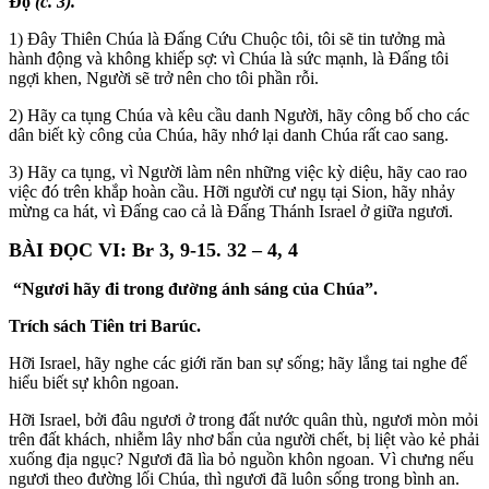
Độ
(c. 3).
1) Đây Thiên Chúa là Đấng Cứu Chuộc tôi, tôi sẽ tin tưởng mà
hành động và không khiếp sợ: vì Chúa là sức mạnh, là Đấng tôi
ngợi khen, Người sẽ trở nên cho tôi phần rỗi.
2) Hãy ca tụng Chúa và kêu cầu danh Người, hãy công bố cho các
dân biết kỳ công của Chúa, hãy nhớ lại danh Chúa rất cao sang.
3) Hãy ca tụng, vì Người làm nên những việc kỳ diệu, hãy cao rao
việc đó trên khắp hoàn cầu. Hỡi người cư ngụ tại Sion, hãy nhảy
mừng ca hát, vì Đấng cao cả là Đấng Thánh Israel ở giữa ngươi.
BÀI ĐỌC VI: Br 3, 9-15. 32 – 4, 4
“Ngươi hãy đi trong đường ánh sáng của Chúa”.
Trích sách Tiên tri Barúc.
Hỡi Israel, hãy nghe các giới răn ban sự sống; hãy lắng tai nghe để
hiểu biết sự khôn ngoan.
Hỡi Israel, bởi đâu ngươi ở trong đất nước quân thù, ngươi mòn mỏi
trên đất khách, nhiễm lây nhơ bẩn của người chết, bị liệt vào kẻ phải
xuống địa ngục? Ngươi đã lìa bỏ nguồn khôn ngoan. Vì chưng nếu
ngươi theo đường lối Chúa, thì ngươi đã luôn sống trong bình an.