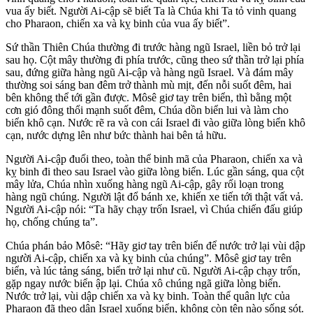
vua ấy biết. Người Ai-cập sẽ biết Ta là Chúa khi Ta tỏ vinh quang
cho Pharaon, chiến xa và kỵ binh của vua ấy biết”.
Sứ thần Thiên Chúa thường đi trước hàng ngũ Israel, liền bỏ trở lại
sau họ. Cột mây thường đi phía trước, cũng theo sứ thần trở lại phía
sau, đứng giữa hàng ngũ Ai-cập và hàng ngũ Israel. Và đám mây
thường soi sáng ban đêm trở thành mù mịt, đến nỗi suốt đêm, hai
bên không thể tới gần được. Môsê giơ tay trên biển, thì bằng một
cơn gió đông thổi mạnh suốt đêm, Chúa dồn biển lui và làm cho
biển khô cạn. Nước rẽ ra và con cái Israel đi vào giữa lòng biển khô
cạn, nước dựng lên như bức thành hai bên tả hữu.
Người Ai-cập đuổi theo, toàn thể binh mã của Pharaon, chiến xa và
kỵ binh đi theo sau Israel vào giữa lòng biển. Lúc gần sáng, qua cột
mây lửa, Chúa nhìn xuống hàng ngũ Ai-cập, gây rối loạn trong
hàng ngũ chúng. Người lật đổ bánh xe, khiến xe tiến tới thật vất vả.
Người Ai-cập nói: “Ta hãy chạy trốn Israel, vì Chúa chiến đấu giúp
họ, chống chúng ta”.
Chúa phán bảo Môsê: “Hãy giơ tay trên biển để nước trở lại vùi dập
người Ai-cập, chiến xa và kỵ binh của chúng”. Môsê giơ tay trên
biển, và lúc tảng sáng, biển trở lại như cũ. Người Ai-cập chạy trốn,
gặp ngay nước biển ập lại. Chúa xô chúng ngã giữa lòng biển.
Nước trở lại, vùi dập chiến xa và kỵ binh. Toàn thể quân lực của
Pharaon đã theo dân Israel xuống biển, không còn tên nào sống sót.