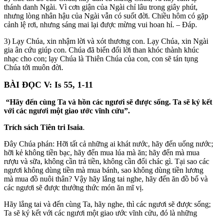
thánh danh Ngài. Vì cơn giận của Ngài chỉ lâu trong giây phút,
nhưng lòng nhân hậu của Ngài vẫn có suốt đời. Chiều hôm có gặp
cảnh lệ rơi, nhưng sáng mai lại được mừng vui hoan hỉ. – Đáp.
3) Lạy Chúa, xin nhậm lời và xót thương con. Lạy Chúa, xin Ngài
gia ân cứu giúp con. Chúa đã biến đổi lời than khóc thành khúc
nhạc cho con; lạy Chúa là Thiên Chúa của con, con sẽ tán tụng
Chúa tới muôn đời.
BÀI ĐỌC V: Is 55, 1-11
“Hãy đến cùng Ta và hồn các ngươi sẽ được sống. Ta sẽ ký kết
với các ngươi một giao ước vĩnh cửu”.
Trích sách Tiên tri Isaia
.
Đây Chúa phán: Hỡi tất cả những ai khát nước, hãy đến uống nước;
hỡi kẻ không tiền bạc, hãy đến mua lúa mà ăn; hãy đến mà mua
rượu và sữa, không cần trả tiền, không cần đổi chác gì. Tại sao các
ngươi không dùng tiền mà mua bánh, sao không dùng tiền lương
mà mua đồ nuôi thân? Vậy hãy lắng tai nghe, hãy đến ăn đồ bổ và
các ngươi sẽ được thưởng thức món ăn mĩ vị.
Hãy lắng tai và đến cùng Ta, hãy nghe, thì các ngươi sẽ được sống;
Ta sẽ ký kết với các ngươi một giao ước vĩnh cửu, đó là những