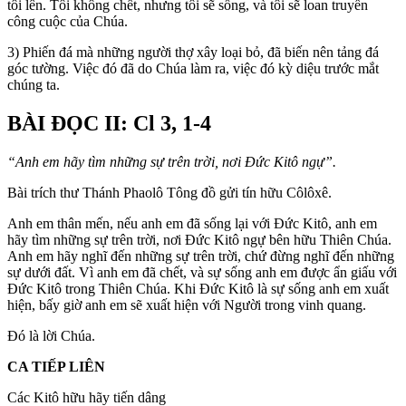
tôi lên. Tôi không chết, nhưng tôi sẽ sống, và tôi sẽ loan truyền
công cuộc của Chúa.
3) Phiến đá mà những người thợ xây loại bỏ, đã biến nên tảng đá
góc tường. Việc đó đã do Chúa làm ra, việc đó kỳ diệu trước mắt
chúng ta.
BÀI ĐỌC II: Cl 3, 1-4
“Anh em hãy tìm những sự trên trời, nơi Ðức Kitô ngự”.
Bài trích thư Thánh Phaolô Tông đồ gửi tín hữu Côlôxê.
Anh em thân mến, nếu anh em đã sống lại với Ðức Kitô, anh em
hãy tìm những sự trên trời, nơi Ðức Kitô ngự bên hữu Thiên Chúa.
Anh em hãy nghĩ đến những sự trên trời, chứ đừng nghĩ đến những
sự dưới đất. Vì anh em đã chết, và sự sống anh em được ẩn giấu với
Ðức Kitô trong Thiên Chúa. Khi Ðức Kitô là sự sống anh em xuất
hiện, bấy giờ anh em sẽ xuất hiện với Người trong vinh quang.
Ðó là lời Chúa.
CA TIẾP LIÊN
Các Kitô hữu hãy tiến dâng