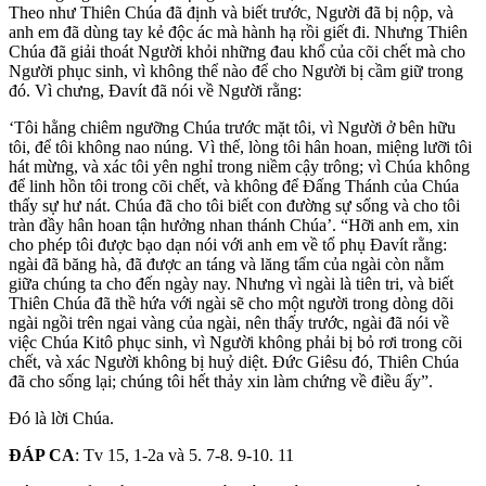
Theo như Thiên Chúa đã định và biết trước, Người đã bị nộp, và
anh em đã dùng tay kẻ độc ác mà hành hạ rồi giết đi. Nhưng Thiên
Chúa đã giải thoát Người khỏi những đau khổ của cõi chết mà cho
Người phục sinh, vì không thể nào để cho Người bị cầm giữ trong
đó. Vì chưng, Ðavít đã nói về Người rằng:
‘Tôi hằng chiêm ngưỡng Chúa trước mặt tôi, vì Người ở bên hữu
tôi, để tôi không nao núng. Vì thế, lòng tôi hân hoan, miệng lưỡi tôi
hát mừng, và xác tôi yên nghỉ trong niềm cậy trông; vì Chúa không
để linh hồn tôi trong cõi chết, và không để Ðấng Thánh của Chúa
thấy sự hư nát. Chúa đã cho tôi biết con đường sự sống và cho tôi
tràn đầy hân hoan tận hưởng nhan thánh Chúa’. “Hỡi anh em, xin
cho phép tôi được bạo dạn nói với anh em về tổ phụ Ðavít rằng:
ngài đã băng hà, đã được an táng và lăng tẩm của ngài còn nằm
giữa chúng ta cho đến ngày nay. Nhưng vì ngài là tiên tri, và biết
Thiên Chúa đã thề hứa với ngài sẽ cho một người trong dòng dõi
ngài ngồi trên ngai vàng của ngài, nên thấy trước, ngài đã nói về
việc Chúa Kitô phục sinh, vì Người không phải bị bỏ rơi trong cõi
chết, và xác Người không bị huỷ diệt. Ðức Giêsu đó, Thiên Chúa
đã cho sống lại; chúng tôi hết thảy xin làm chứng về điều ấy”.
Ðó là lời Chúa.
ÐÁP CA
: Tv 15, 1-2a và 5. 7-8. 9-10. 11