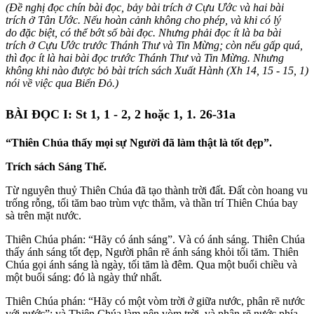
(Ðề
ngh
ị
đọ
c chín bài
đọ
c, b
ả
y bài trích
ở
C
ự
u
Ướ
c và hai bài
trích
ở
Tân
Ướ
c. N
ế
u hoàn c
ả
nh không cho phép, và khi có lý
do
đặ
c bi
ệ
t, có th
ể
b
ớ
t s
ố
bài
đọ
c. N
hưng phả
i
đọ
c ít là ba bài
trích
ở
C
ự
u
Ướ
c tr
ướ
c Thánh Th
ư và Tin Mừ
ng; còn n
ế
u g
ấ
p quá,
thì
đọ
c
ít là hai bài đọ
c tr
ướ
c Thánh Th
ư và Tin Mừ
ng. Nh
ưng
không khi nào đượ
c b
ỏ
bài trích sách Xu
ấ
t Hành (Xh 14, 15 - 15, 1)
nói v
ề
vi
ệ
c qua Bi
ể
n Ð
ỏ
.)
BÀI ĐỌC I: St 1, 1 - 2, 2 hoặc 1, 1. 26-31a
“Thiên Chúa thấy mọi sự Người đã làm thật là tốt đẹp”.
Trích sách Sáng Thế.
Từ nguyên thuỷ Thiên Chúa đã tạo thành trời đất. Đất còn hoang vu
trống rỗng, tối tăm bao trùm vực thẳm, và thần trí Thiên Chúa bay
sà trên mặt nước.
Thiên Chúa phán: “Hãy có ánh sáng”. Và có ánh sáng. Thiên Chúa
thấy ánh sáng tốt đẹp, Người phân rẽ ánh sáng khỏi tối tăm. Thiên
Chúa gọi ánh sáng là ngày, tối tăm là đêm. Qua một buổi chiều và
một buổi sáng: đó là ngày thứ nhất.
Thiên Chúa phán: “Hãy có một vòm trời ở giữa nước, phân rẽ nước
với nước”; và Thiên Chúa làm nên vòm trời, và phân rẽ nước phía