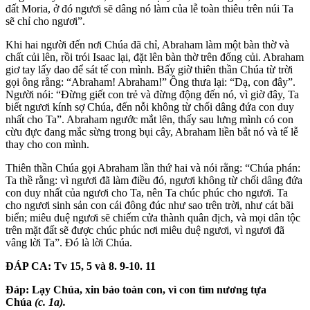
đất Moria, ở đó ngươi sẽ dâng nó làm của lễ toàn thiêu trên núi Ta
sẽ chỉ cho ngươi”.
Khi hai người đến nơi Chúa đã chỉ, Abraham làm một bàn thờ và
chất củi lên, rồi trói Isaac lại, đặt lên bàn thờ trên đống củi. Abraham
giơ tay lấy dao để sát tế con mình. Bấy giờ thiên thần Chúa từ trời
gọi ông rằng: “Abraham! Abraham!” Ông thưa lại: “Dạ, con đây”.
Người nói: “Đừng giết con trẻ và đừng động đến nó, vì giờ đây, Ta
biết ngươi kính sợ Chúa, đến nỗi không từ chối dâng đứa con duy
nhất cho Ta”. Abraham ngước mắt lên, thấy sau lưng mình có con
cừu đực đang mắc sừng trong bụi cây, Abraham liền bắt nó và tế lễ
thay cho con mình.
Thiên thần Chúa gọi Abraham lần thứ hai và nói rằng: “Chúa phán:
Ta thề rằng: vì ngươi đã làm điều đó, ngươi không từ chối dâng đứa
con duy nhất của ngươi cho Ta, nên Ta chúc phúc cho ngươi. Ta
cho ngươi sinh sản con cái đông đúc như sao trên trời, như cát bãi
biển; miêu duệ ngươi sẽ chiếm cửa thành quân địch, và mọi dân tộc
trên mặt đất sẽ được chúc phúc nơi miêu duệ ngươi, vì ngươi đã
vâng lời Ta”. Đó là lời Chúa.
ĐÁP CA: Tv 15, 5 và 8. 9-10. 11
Đáp:
Lạy Chúa, xin bảo toàn con, vì con tìm nương tựa
Chúa
(c. 1a).