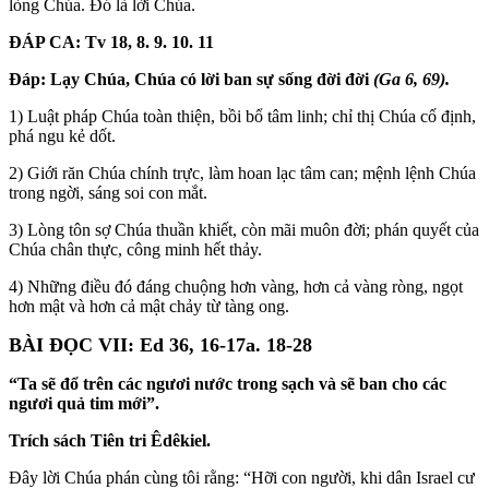
lòng Chúa. Đó là lời Chúa.
ĐÁP CA: Tv 18, 8. 9. 10. 11
Đáp:
Lạy Chúa, Chúa có lời ban sự sống đời đời
(Ga 6, 69).
1) Luật pháp Chúa toàn thiện, bồi bổ tâm linh; chỉ thị Chúa cố định,
phá ngu kẻ dốt.
2) Giới răn Chúa chính trực, làm hoan lạc tâm can; mệnh lệnh Chúa
trong ngời, sáng soi con mắt.
3) Lòng tôn sợ Chúa thuần khiết, còn mãi muôn đời; phán quyết của
Chúa chân thực, công minh hết thảy.
4) Những điều đó đáng chuộng hơn vàng, hơn cả vàng ròng, ngọt
hơn mật và hơn cả mật chảy từ tàng ong.
BÀI ĐỌC VII: Ed 36, 16-17a. 18-28
“Ta sẽ đổ trên các ngươi nước trong sạch và sẽ ban cho các
ngươi quả tim mới”.
Trích sách Tiên tri Êdêkiel.
Đây lời Chúa phán cùng tôi rằng: “Hỡi con người, khi dân Israel cư