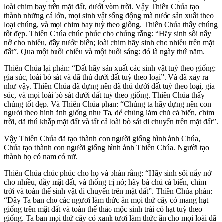
loài chim bay trên mặt đất, dưới vòm trời. Vậy Thiên Chúa tạo
thành những cá lớn, mọi sinh vật sống động mà nước sản xuất theo
loại chúng, và mọi chim bay tuỳ theo giống. Thiên Chúa thấy chúng
tốt đẹp. Thiên Chúa chúc phúc cho chúng rằng: “Hãy sinh sôi nẩy
nở cho nhiều, đầy nước biển; loài chim hãy sinh cho nhiều trên mặt
đất”. Qua một buổi chiều và một buổi sáng: đó là ngày thứ năm.
Thiên Chúa lại phán: “Đất hãy sản xuất các sinh vật tuỳ theo giống:
gia súc, loài bò sát và dã thú dưới đất tuỳ theo loại”. Và đã xảy ra
như vậy. Thiên Chúa đã dựng nên dã thú dưới đất tuỳ theo loại, gia
súc, và mọi loài bò sát dưới đất tuỳ theo giống. Thiên Chúa thấy
chúng tốt đẹp. Và Thiên Chúa phán: “Chúng ta hãy dựng nên con
người theo hình ảnh giống như Ta, để chúng làm chủ cá biển, chim
trời, dã thú khắp mặt đất và tất cả loài bò sát di chuyển trên mặt đất”.
Vậy Thiên Chúa đã tạo thành con người giống hình ảnh Chúa,
Chúa tạo thành con người giống hình ảnh Thiên Chúa. Người tạo
thành họ có nam có nữ.
Thiên Chúa chúc phúc cho họ và phán rằng: “Hãy sinh sôi nẩy nở
cho nhiều, đầy mặt đất, và thống trị nó; hãy bá chủ cá biển, chim
trời và toàn thể sinh vật di chuyển trên mặt đất”. Thiên Chúa phán:
“Đây Ta ban cho các ngươi làm thức ăn mọi thứ cây cỏ mang hạt
giống trên mặt đất và toàn thể thảo mộc sinh trái có hạt tuỳ theo
giống. Ta ban mọi thứ cây cỏ xanh tươi làm thức ăn cho mọi loài dã