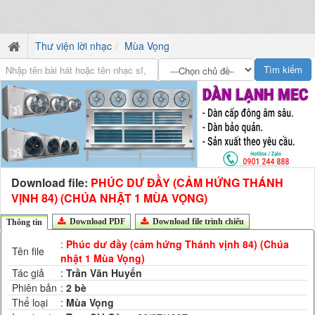
Thư viện lời nhạc
Mùa Vọng
Download file:
PHÚC DƯ ĐẦY (CẢM HỨNG THÁNH
VỊNH 84) (CHÚA NHẬT 1 MÙA VỌNG)
Download PDF
Download file trình chiếu
Thông tin
:
Phúc dư đầy (cảm hứng Thánh vịnh 84) (Chúa
Tên file
nhật 1 Mùa Vọng)
Tác giả
:
Trần Văn Huyến
Phiên bản
:
2 bè
Thể loại
:
Mùa Vọng