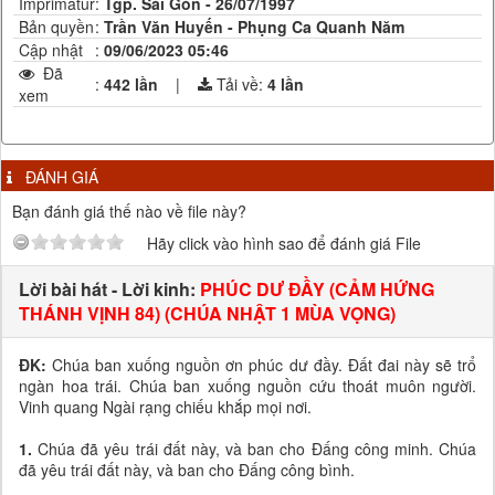
Imprimatur
:
Tgp. Sài Gòn - 26/07/1997
Bản quyền
:
Trần Văn Huyến - Phụng Ca Quanh Năm
Cập nhật
:
09/06/2023 05:46
Đã
:
442 lần
|
Tải về:
4
lần
xem
ĐÁNH GIÁ
Bạn đánh giá thế nào về file này?
Hãy click vào hình sao để đánh giá File
Lời bài hát - Lời kinh:
PHÚC DƯ ĐẦY (CẢM HỨNG
THÁNH VỊNH 84) (CHÚA NHẬT 1 MÙA VỌNG)
ĐK:
Chúa ban xuống nguồn ơn phúc dư đầy. Đất đai này sẽ trổ
ngàn hoa trái. Chúa ban xuống nguồn cứu thoát muôn người.
Vinh quang Ngài rạng chiếu khắp mọi nơi.
1.
Chúa đã yêu trái đất này, và ban cho Đấng công minh. Chúa
đã yêu trái đất này, và ban cho Đấng công bình.