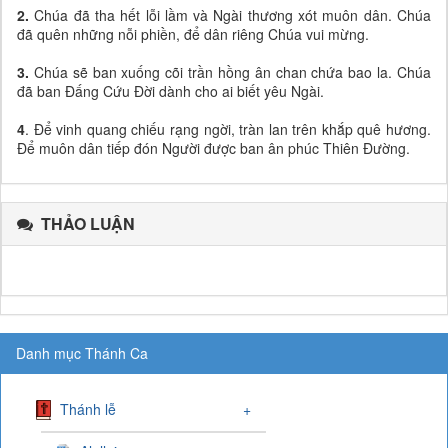
2.
Chúa đã tha hết lỗi lầm và Ngài thương xót muôn dân. Chúa
đã quên những nỗi phiền, để dân riêng Chúa vui mừng.
3.
Chúa sẽ ban xuống cõi trần hồng ân chan chứa bao la. Chúa
đã ban Đấng Cứu Đời dành cho ai biết yêu Ngài.
4
. Để vinh quang chiếu rạng ngời, tràn lan trên khắp quê hương.
Để muôn dân tiếp đón Người được ban ân phúc Thiên Đường.
THẢO LUẬN
Danh mục Thánh Ca
Thánh lễ
+