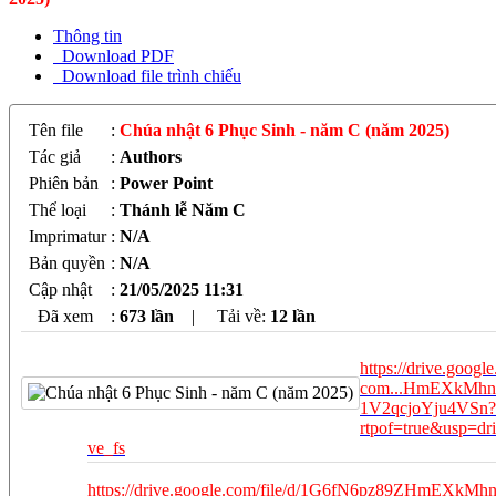
Thông tin
Download PDF
Download file trình chiếu
Tên file
:
Chúa nhật 6 Phục Sinh - năm C (năm 2025)
Tác giả
:
Authors
Phiên bản
:
Power Point
Thể loại
:
Thánh lễ Năm C
Imprimatur
:
N/A
Bản quyền
:
N/A
Cập nhật
:
21/05/2025 11:31
Đã xem
:
673 lần
|
Tải về:
12
lần
https://drive.google
com...HmEXkMhn
1V2qcjoYju4VSn?
rtpof=true&usp=dri
ve_fs
https://drive.google.com/file/d/1G6fN6pz89ZHmEXkMh