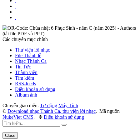
Các chuyên mục chính
Thư viện lời nhạc
File Thánh lễ
Nhạc Thánh Ca
Tin Tức
Thành viên
Tìm kiếm
RSS-feeds
Điều khoản sử dụng
Album ảnh
Chuyển giao diện:
Tự động
Máy Tính
©
Download nhạc Thánh Ca, thư viện lời nhạc
.
Mã nguồn
NukeViet CMS
.
❉
Điều khoản sử dụng
Close