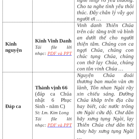
nghe nhịp vỗ yêu thương.
Cho ta nghe tình yêu thôi
thúc. Đây chân lý vẫy gọi
người ơi …
Vinh danh Thiên Chúa
trên các tầng trời và bình
an dưới thế cho người
Kinh Vinh Danh
Kinh
thiện tâm. Chúng con ca
Tải file lời
nguyện
ngợi Chúa, chúng con
nhạc:
PDF và PPT
chúc tụng Chúa, chúng
con thờ lạy Chúa, chúng
con tôn vinh Chúa …
Nguyện Chúa đoái
thương ban muôn vàn ơn
Thánh vịnh 66
lành, Tôn nhan Ngài rầy
(đáp ca
Chúa
xin chiếu sáng. Đường
nhật 6 Phục
Chúa khắp trên địa cầu
Đáp ca
Sinh - năm C
)
hay biết, các nước trông
ơn Ngài cứu độ. Chư dân
St:
Lm. Kim Long
hãy xưng tụng Ngài, lạy
Tải file lời
Thiên Chúa chư dân hết
nhạc:
PDF và PP
T
thảy hãy xưng tụng Ngài
…