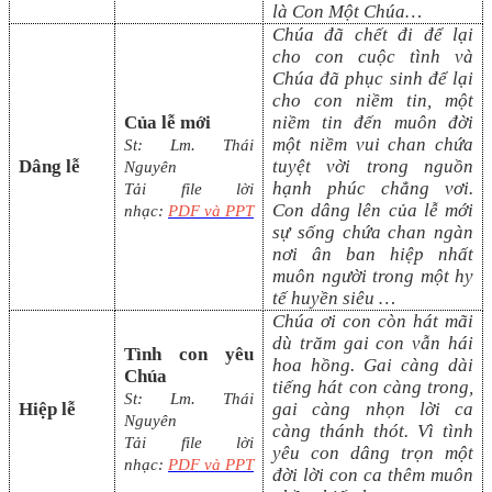
là Con Một Chúa
…
Chúa đã chết đi để lại
cho con cuộc tình và
Chúa đã phục sinh để lại
cho con niềm tin, một
Của lễ mới
niềm tin đến muôn đời
một niềm vui chan chứa
St: Lm.
Thái
Dâng lễ
tuyệt vời trong nguồn
Nguyên
hạnh phúc chẳng vơi.
Tải file lời
Con dâng lên của lễ mới
nhạc:
PDF và PPT
sự sống chứa chan ngàn
nơi ân ban hiệp nhất
muôn người trong một hy
tế huyền siêu …
Chúa ơi con còn hát mãi
dù trăm gai con vẫn hái
Tình con yêu
hoa hồng. Gai càng dài
Chúa
tiếng hát con càng trong,
St:
Lm.
Thái
Hiệp lễ
gai càng nhọn lời ca
Nguyên
càng thánh thót. Vì tình
Tải file lời
yêu con dâng trọn một
nhạc:
PDF và PPT
đời lời con ca thêm muôn