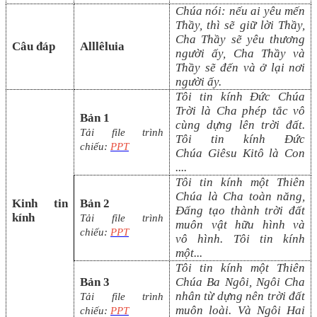
Chúa nói: nếu ai yêu mến
Thầy, thì sẽ giữ lời Thầy,
Cha Thầy sẽ yêu thương
Câu đáp
Alllêluia
người ấy, Cha Thầy và
Thầy sẽ đến và ở lại nơi
người ấy.
Tôi tin kính Đức Chúa
Trời là Cha phép tắc vô
Bản 1
cùng dựng lên trời đất.
Tải file trình
Tôi tin kính Đức
chiếu:
PPT
Chúa
Giêsu Kitô là Con
....
Tôi tin kính một Thiên
Chúa là Cha toàn năng,
Kinh tin
Bản 2
Đấng tạo thành trời đất
kính
Tải file trình
muôn vật hữu hình và
chiếu:
PPT
vô
hình. Tôi tin kính
một
...
Tôi tin kính một Thiên
Bản 3
Chúa Ba Ngôi, Ngôi Cha
nhân từ dựng nên trời đất
Tải file trình
muôn loài. Và
N
gôi
Hai
chiếu:
PPT