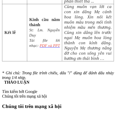
phần thiết tha
...
Cùng muôn vạn lời ca
con xin dâng Mẹ cánh
hoa lòng. Xin nối kết
Kinh cầu năm
muôn màu trong mối tình
thánh
nhiệm mầu mến thương.
St: Lm. Nguyễn
Kết lễ
Cùng xin dâng lên trước
Duy
ngai Mẹ muôn hoa lòng
Tải file lời
thành con kính dâng.
nhạc:
PDF và PPT
Nguyện Mẹ thương nâng
đỡ cho con sống yên vui
hưởng ơn thái bình …
* Ghi chú: Trong file trình chiếu, dấu "
/
" dùng để đánh dấu nhảy
trong 1/4 nhịp.
THẢO LUẬN
Tìm kiếm bởi Google
Chúng tôi trên mạng xã hội
Chúng tôi trên mạng xã hội