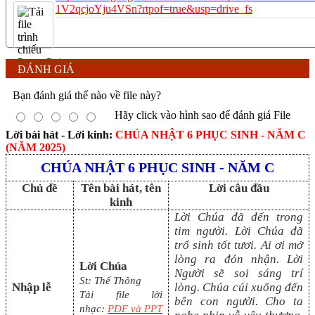
1V2qcjoYju4VSn?rtpof=true&usp=drive_fs
ĐÁNH GIÁ
Bạn đánh giá thế nào về file này?
Hãy click vào hình sao để đánh giá File
Lời bài hát - Lời kinh:
CHÚA NHẬT 6 PHỤC SINH - NĂM C
(NĂM 2025)
CHÚA NHẬT 6 PHỤC SINH - NĂM C
Chủ đề
Tên bài hát, tên
Lời câu đầu
kinh
Lời Chúa đã đến trong
tim người. Lời Chúa đã
trổ sinh tốt tươi. Ai ơi mở
lòng ra đón nhận. Lời
Lời Chúa
Người sẽ soi sáng trí
St: Thế Thông
Nhập lễ
lòng. Chúa cúi xuống đến
Tải file lời
bên con người. Cho ta
nhạc:
PDF và PP
T