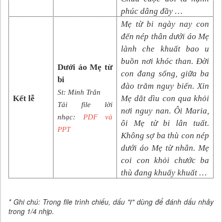
phúc dâng đầy …
Mẹ từ bi ngày nay con
đến nép thân dưới áo Mẹ
lành che khuất bao u
buồn nơi khóc than. Ðời
Dưới áo Mẹ từ
con đang sống, giữa ba
bi
đào trăm nguy biến. Xin
St: Minh Trân
Kết lễ
Mẹ dắt dìu con qua khỏi
Tải file lời
nơi nguy nan. Ôi Maria,
nhạc:
PDF và
ôi Mẹ từ bi lân tuất.
PPT
Không sợ ba thù con nép
dưới áo Mẹ từ nhân. Mẹ
coi con khỏi chước ba
thù đang khuấy khuất …
* Ghi chú: Trong file trình chiếu, dấu "
/
" dùng để đánh dấu nhảy
trong 1/4 nhịp.