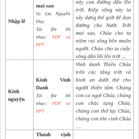
này con đường dẫn lên
mai sau
trời. Kiếp sống này ta
St:
Lm. Nguyễn
xây dựng thế giới để dọn
Nhập lễ
Duy
đường cho Nước Trời
Tải file lời
mai sau. Chúa cho ta
nhạc:
PDF và
niềm vui sống bên muôn
PP
T
người. Chúa cho ta cuộc
sống dẫn lối lên trời
...
Vinh danh Thiên Chúa
trên các tầng trời và
Kinh Vinh
bình an dưới thế cho
Danh
người thiện tâm. Chúng
Kinh
con ca ngợi Chúa, chúng
Tải file lời
nguyện
con chúc tụng Chúa,
nhạc:
PDF và
chúng con thờ lạy Chúa,
PPT
chúng con tôn vinh Chúa
…
Thánh vịnh