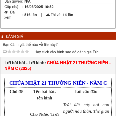
Bản quyền
:
N/A
Cập nhật
:
16/08/2025 10:52
Đã
:
516 lần
|
Tải về:
14
lần
xem
ĐÁNH GIÁ
Bạn đánh giá thế nào về file này?
Hãy click vào hình sao để đánh giá File
Lời bài hát - Lời kinh:
CHÚA NHẬT 21 THƯỜNG NIÊN -
NĂM C (2025)
CHÚA NHẬT
21
THƯỜNG NIÊN - NĂM C
Chủ đề
Tên bài hát,
Lời câu đầu
tên kinh
Trái đất này nơi con
người náu thân. Thế gian
Cho Nước Trời