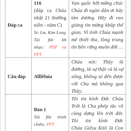
116
Vạn quốc hỡi mừng chúc
(đáp ca
Chúa
Chúa đi ngàn dân ơi hãy
nhật
2
1
thường
tán dương. Hãy đi rao
Đáp ca
niên - năm C
)
giảng tin mừng khắp thế
gian. Vì tình Chúa mạnh
St:
Lm. Kim Long
mẽ thiết tha, lòng trung
Tải file lời
tín bền vững muôn đời …
nhạc:
PDF và
PP
T
Chúa nói: Thầy là
đường, là sự thật và là sự
Câu đáp
Alllêluia
sống, không ai đến được
với Cha mà không qua
Thầy.
Tôi tin kính Đức Chúa
Trời là Cha phép tắc vô
Bản 1
cùng dựng lên trời đất.
Tải file trình
Tôi tin kính Đức
chiếu:
PPT
Chúa
Giêsu Kitô là Con