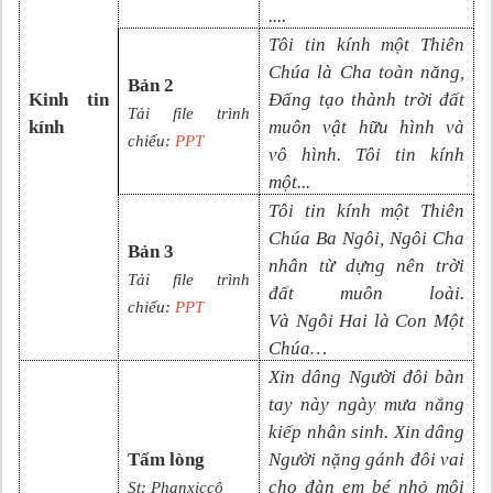
....
Tôi tin kính một Thiên
Chúa là Cha toàn năng,
Bản 2
Kinh tin
Đấng tạo thành trời đất
Tải file trình
kính
muôn vật hữu hình và
chiếu:
PPT
vô
hình. Tôi tin kính
một
...
Tôi tin kính một Thiên
Chúa Ba Ngôi, Ngôi Cha
Bản 3
nhân từ dựng nên trời
Tải file trình
đất muôn loài.
chiếu:
PPT
Và
N
gôi
Hai là Con Một
Chúa
…
Xin dâng Người đôi bàn
tay này ngày mưa nắng
kiếp nhân sinh. Xin dâng
Tấm lòng
Người nặng gánh đôi vai
cho đàn em bé nhỏ môi
St:
Phanxiccô