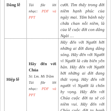
Dâng lễ
cười. Tìm thấy trong đời
Tải file lời
niềm hạnh phúc của
nhạc:
PDF và
ngày mai. Tấm bánh này
PPT
chứa chan nỗi niềm, là
của lễ cuộc đời con dâng
Ngài …
Hãy đến với Người hỡi
những ai đời đang dâng
sóng. Hãy đến với Người
vì Người là cửa biển yên
Hãy đến với
hàn. Hãy đến với Người
Chúa
hỡi những ai đời đang
St: Lm. Mi Trầm
Hiệp lễ
thất vọng. Hãy đến với
Tải file lời
người vì Người là chốn
nhạc:
PDF và
hy vọng. Hãy đến với
PPT
Chúa cuộc đời ta sẽ có
niềm vui. Hãy đến với
Chúa cuộc đời ta hạnh