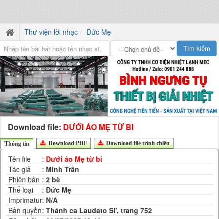
Thư viện lời nhạc
Đức Mẹ
Download file:
DƯỚI ÁO MẸ TỪ BI
Download PDF
Download file trình chiếu
Thông tin
Tên file
:
Dưới áo Mẹ từ bi
Tác giả
:
Minh Trân
Phiên bản
:
2 bè
Thể loại
:
Đức Mẹ
Imprimatur
:
N/A
Bản quyền
:
Thánh ca Laudato Si', trang 752