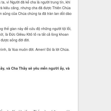
, vì Người đã kể cha là người trung tín, khi
o và kiêu căng, nhưng cha đã được Thiên Chúa
ân sủng của Chúa chúng ta đã tràn lan dồi dào
ng thế gian này để cứu độ những người tội lỗi,
t, là Đức Giêsu Kitô tỏ ra tất cả lòng khoan
 được sống đời đời.
ình, là Vua muôn đời. Amen! Đó là lời Chúa.
 Thầy, và Cha Thầy sẽ yêu mến người ấy, và