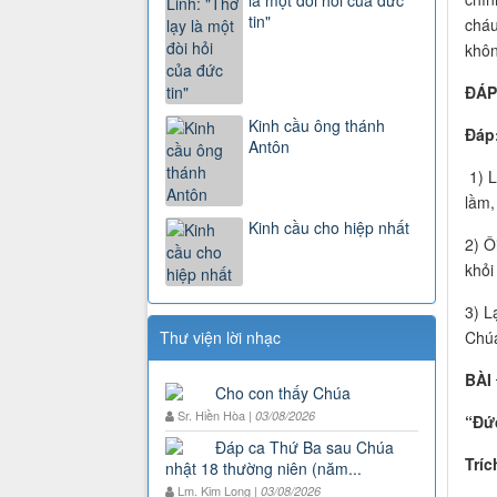
là một đòi hỏi của đức
tin"
cháu
khôn
ĐÁP 
Kinh cầu ông thánh
Đáp
Antôn
1) L
lầm,
Kinh cầu cho hiệp nhất
2) Ô
khỏi
3) L
Chúa
Thư viện lời nhạc
BÀI 
Cho con thấy Chúa
Sr. Hiền Hòa |
03/08/2026
“Đức
Đáp ca Thứ Ba sau Chúa
Trí
nhật 18 thường niên (năm...
Lm. Kim Long |
03/08/2026