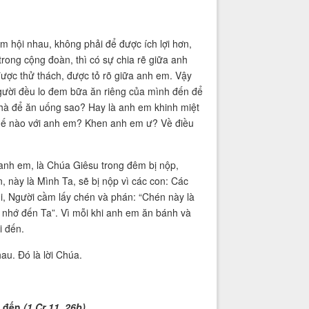
m hội nhau, không phải để được ích lợi hơn,
trong cộng đoàn, thì có sự chia rẽ giữa anh
được thử thách, được tỏ rõ giữa anh em. Vậy
người đều lo đem bữa ăn riêng của mình đến để
 nhà để ăn uống sao? Hay là anh em khinh miệt
thế nào với anh em? Khen anh em ư? Về điều
o anh em, là Chúa Giêsu trong đêm bị nộp,
 này là Mình Ta, sẽ bị nộp vì các con: Các
i, Người cầm lấy chén và phán: “Chén này là
 nhớ đến Ta”. Vì mỗi khi anh em ăn bánh và
i đến.
u. Đó là lời Chúa.
i đến
(1 Cr 11, 26b).