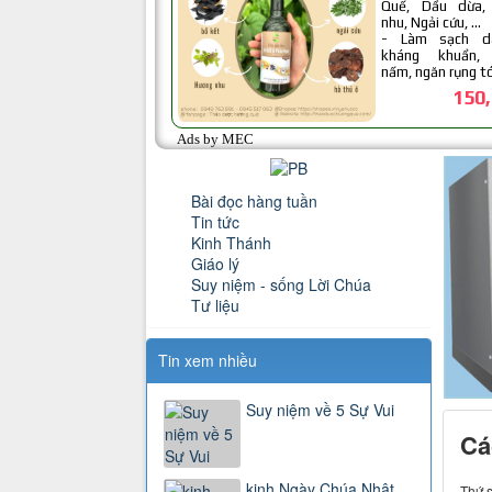
Bài đọc hàng tuần
Tin tức
Kinh Thánh
Giáo lý
Suy niệm - sống Lời Chúa
Tư liệu
Tin xem nhiều
Suy niệm về 5 Sự Vui
Cá
kinh Ngày Chúa Nhật
Thứ s