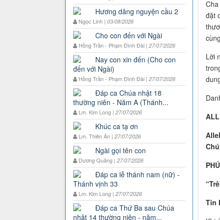
Cha 
Hương dâng nguyện cầu 2
đặt 
Ngọc Linh |
03/08/2026
thươ
Cho con đến với Ngài
cùng
Hồng Trần - Phạm Đình Đài |
27/07/2026
Lời 
Nay con xin đến (Cho con
tron
đến với Ngài)
dung
Hồng Trần - Phạm Đình Đài |
27/07/2026
Đáp ca Chúa nhật 18
Danh
thường niên - Năm A (Thánh...
Lm. Kim Long |
27/07/2026
ALL
Khúc ca tạ ơn
Alle
Lm. Thiên Ân |
27/07/2026
Chún
Ngài gọi tên con
Dương Quảng |
27/07/2026
PHÚ
Đáp ca lễ thánh nam (nữ) -
“Trê
Thánh vịnh 33
Lm. Kim Long |
27/07/2026
Tin
Đáp ca Thứ Ba sau Chúa
nhật 14 thường niên - năm...