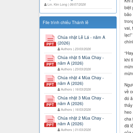
Khi 
Lm. Kim Long |
06/07/2026
biệt
bảo 
tron
File trình chiếu Thánh lễ
vai,
lạc!
Chúa nhật Lễ Lá - năm A
chín
(2026)
Authors |
23/03/2026
“Hay
Chúa nhật 5 Mùa Chay -
khi 
năm A (2026)
mừng
Authors |
23/03/2026
mừng
Chúa nhật 4 Mùa Chay -
năm A (2026)
Ngườ
Authors |
16/03/2026
về c
Chúa nhật 3 Mùa Chay -
đó ă
năm A (2026)
thấy
Authors |
16/03/2026
heo 
Chúa nhật 2 Mùa Chay -
cha 
năm A (2026)
đã l
Authors |
01/03/2026
của 