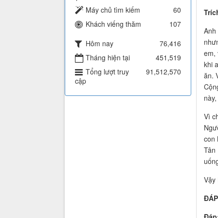
Máy chủ tìm kiếm
60
Tríc
Khách viếng thăm
107
Anh 
nhưn
Hôm nay
76,416
em, 
Tháng hiện tại
451,519
khi 
Tổng lượt truy
91,512,570
ăn. 
cập
Cộng
này,
Vì c
Ngườ
con 
Tân 
uống
Vậy 
ĐÁP 
Đáp