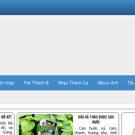
ện nhạc
File Thánh lễ
Nhạc Thánh Ca
Album ảnh
Tải 