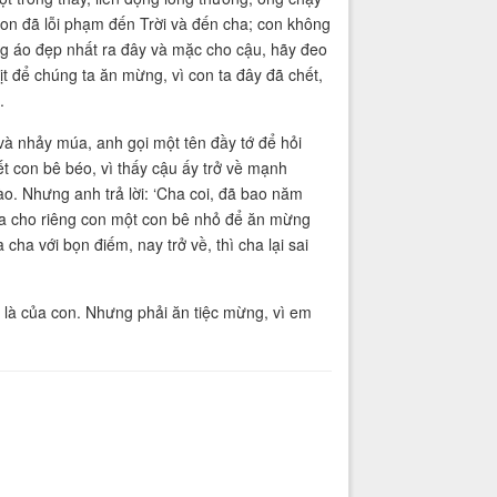
 con đã lỗi phạm đến Trời và đến cha; con không
g áo đẹp nhất ra đây và mặc cho cậu, hãy đeo
t để chúng ta ăn mừng, vì con ta đây đã chết,
.
và nhảy múa, anh gọi một tên đầy tớ để hỏi
ết con bê béo, vì thấy cậu ấy trở về mạnh
ào. Nhưng anh trả lời: ‘Cha coi, đã bao năm
ha cho riêng con một con bê nhỏ để ăn mừng
cha với bọn điếm, nay trở về, thì cha lại sai
u là của con. Nhưng phải ăn tiệc mừng, vì em