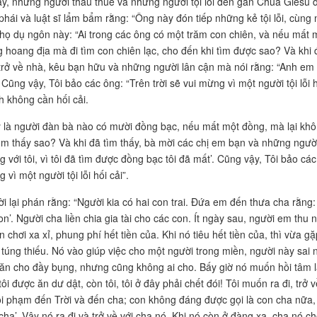
ấy, những người thâu thuế và những người tội lỗi đến gần Chúa Giêsu
 phái và luật sĩ lẩm bẩm rằng: “Ông này đón tiếp những kẻ tội lỗi, cùn
họ dụ ngôn này: “Ai trong các ông có một trăm con chiên, và nếu mất 
g hoang địa mà đi tìm con chiên lạc, cho đến khi tìm được sao? Và khi 
 trở về nhà, kêu bạn hữu và những người lân cận mà nói rằng: “Anh em hãy
” Cũng vậy, Tôi bảo các ông: “Trên trời sẽ vui mừng vì một người tội lỗi 
h không cần hối cải.
 là người đàn bà nào có mười đồng bạc, nếu mất một đồng, mà lại khô
tìm thấy sao? Và khi đã tìm thấy, bà mời các chị em bạn và những ngườ
 với tôi, vì tôi đã tìm được đồng bạc tôi đã mất’. Cũng vậy, Tôi bảo c
 vì một người tội lỗi hối cải”.
i lại phán rằng: “Người kia có hai con trai. Đứa em đến thưa cha rằng:
on’. Người cha liền chia gia tài cho các con. Ít ngày sau, người em thu n
n chơi xa xỉ, phung phí hết tiền của. Khi nó tiêu hết tiền của, thì vừa 
 túng thiếu. Nó vào giúp việc cho một người trong miền, người này sa
ăn cho đầy bụng, nhưng cũng không ai cho. Bấy giờ nó muốn hồi tâm lạ
tôi được ăn dư dật, còn tôi, tôi ở đây phải chết đói! Tôi muốn ra đi, trở 
ỗi phạm đến Trời và đến cha; con không đáng được gọi là con cha nữa,
cha’. Vậy nó ra đi và trở về với cha nó. Khi nó còn ở đàng xa, cha nó c