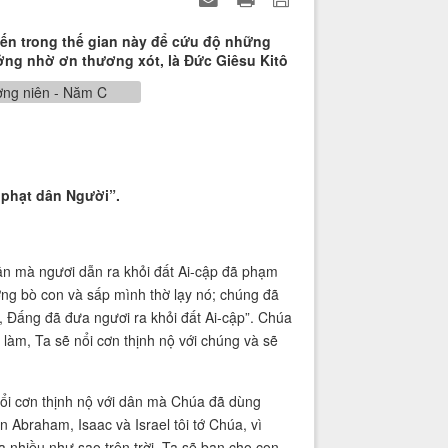
 đến trong thế gian này để cứu độ những
hưởng nhờ ơn thương xót, là Đức Giêsu Kitô
 phạt dân Người”.
n mà ngươi dẫn ra khỏi đất Ai-cập đã phạm
ợng bò con và sấp mình thờ lạy nó; chúng đã
i, Đấng đã đưa ngươi ra khỏi đất Ai-cập”. Chúa
làm, Ta sẽ nổi cơn thịnh nộ với chúng và sẽ
ổi cơn thịnh nộ với dân mà Chúa đã dùng
 Abraham, Isaac và Israel tôi tớ Chúa, vì
 nhiều như sao trên trời. Ta sẽ ban cho con