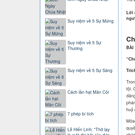
Lời 
ngườ
Suy niệm về 5 Sự Mừng
Ch
Suy niệm về 5 Sự
BÀI 
Thương
“Ch
Tríc
Suy niệm về 5 Sự Sáng
Tron
tội.
Cách lần hạt Mân Côi
dâng
phán
huỷ 
7 phép bí tích
Môsê
quyề
Lễ Hiển Linh: "Thờ lạy
chín