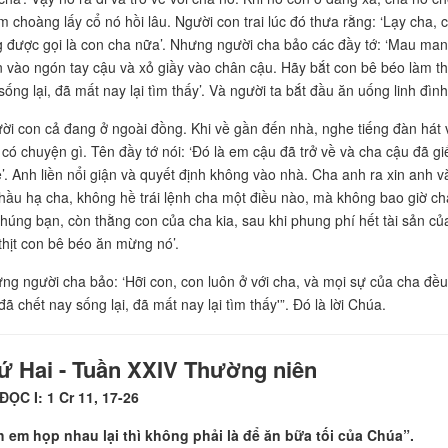
ôm choàng lấy cổ nó hồi lâu. Người con trai lúc đó thưa rằng: ‘Lạy cha,
 được gọi là con cha nữa’. Nhưng người cha bảo các đầy tớ: ‘Mau man
 vào ngón tay cậu và xỏ giầy vào chân cậu. Hãy bắt con bê béo làm thị
sống lại, đã mất nay lại tìm thấy’. Và người ta bắt đầu ăn uống linh đình
ời con cả đang ở ngoài đồng. Khi về gần đến nhà, nghe tiếng đàn hát 
có chuyện gì. Tên đầy tớ nói: ‘Đó là em cậu đã trở về và cha cậu đã gi
’. Anh liền nổi giận và quyết định không vào nhà. Cha anh ra xin anh v
hầu hạ cha, không hề trái lệnh cha một điều nào, mà không bao giờ c
chúng bạn, còn thằng con của cha kia, sau khi phung phí hết tài sản của 
thịt con bê béo ăn mừng nó’.
ng người cha bảo: ‘Hỡi con, con luôn ở với cha, và mọi sự của cha đề
đã chết nay sống lại, đã mất nay lại tìm thấy'”. Đó là lời Chúa.
ứ Hai - Tuần XXIV Thường niên
ĐỌC I: 1 Cr 11, 17-26
 em họp nhau lại thì không phải là để ăn bữa tối của Chúa”.