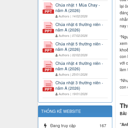
Chúa nhật 1 Mùa Chay -
lại 
năm A (2026)
đáng
Authors |
14/02/2026
nhẫn
Chúa nhật 6 thường niên -
nay 
năm A (2026)
Authors |
07/02/2026
“Ngư
xem 
Chúa nhật 5 thường niên -
năm A (2026)
khoẻ
Authors |
02/02/2026
con 
với 
Chúa nhật 4 thường niên -
năm A (2026)
làm 
Authors |
25/01/2026
“Như
Chúa nhật 3 thường niên -
con 
năm A (2026)
Authors |
19/01/2026
Th
THỐNG KÊ WEBSITE
BÀI 
“Anh
Đang truy cập
167