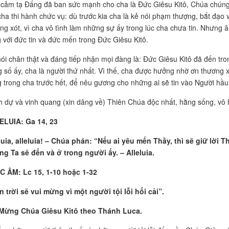
cảm tạ Đấng đã ban sức mạnh cho cha là Đức Giêsu Kitô, Chúa chúng ta
cha thi hành chức vụ: dù trước kia cha là kẻ nói phạm thượng, bắt đạ
ng xót, vì cha vô tình làm những sự ấy trong lúc cha chưa tin. Nhưng 
 với đức tin và đức mến trong Đức Giêsu Kitô.
nói chân thật và đáng tiếp nhận mọi đàng là: Đức Giêsu Kitô đã đến tro
g số ấy, cha là người thứ nhất. Vì thế, cha được hưởng nhờ ơn thương xó
 trong cha trước hết, để nêu gương cho những ai sẽ tin vào Người hầu
 dự và vinh quang (xin dâng về) Thiên Chúa độc nhất, hằng sống, vô h
ELUIA: Ga 14, 23
luia, alleluia! – Chúa phán: “Nếu ai yêu mến Thầy, thì sẽ giữ lời
g Ta sẽ đến và ở trong người ấy. – Alleluia.
C ÂM: Lc 15, 1-10 hoặc 1-32
n trời sẽ vui mừng vì một người tội lỗi hối cải”.
 Mừng Chúa Giêsu Kitô theo Thánh Luca.