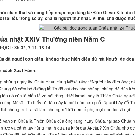
nói chân thật và đáng tiếp nhận mọi đàng là: Đức Giêsu Kitô đã
i tội lỗi, trong số ấy, cha là người thứ nhất. Vì thế, cha được 
úa nhật XXIV Thường niên Năm C
ĐỌC I: Xh 32, 7-11. 13-14
úa đã nguôi cơn giận, không thực hiện điều dữ mà Người đe doạ
h sách Xuất Hành.
g những ngày ấy, Chúa phán cùng Môsê rằng: “Ngươi hãy đi xuống; dâ
 Chúng đã sớm bỏ đường lối Ta đã chỉ dạy cho chúng, chúng đã đúc tư
 lên nó của lễ hiến tế và nói rằng: “Hỡi Israel, này là Thiên Chúa ngươ
 cùng Môsê: “Ta thấy rõ dân này là một dân cứng cổ. Ngươi hãy để Ta 
diệt chúng, rồi Ta sẽ làm cho ngươi trở nên tổ phụ một dân tộc vĩ đại”.
 van xin Chúa là Thiên Chúa của ông rằng: “Lạy Chúa, tại sao Chúa n
n lực và cánh tay hùng mạnh đưa ra khỏi đất Ai-cập? Xin Chúa nhớ đến
h Chúa đã thề hứa rằng: “Ta sẽ làm cho con cháu các ngươi sinh sản ra