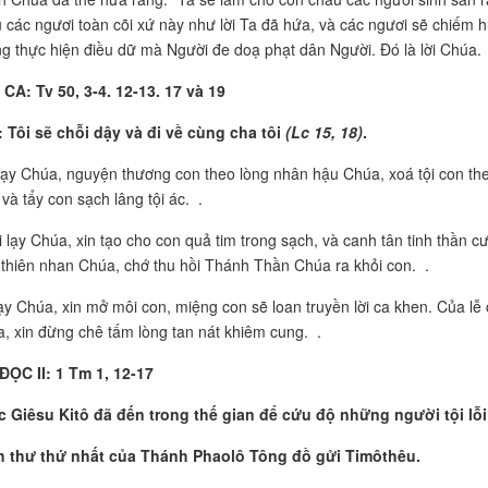
 các ngươi toàn cõi xứ này như lời Ta đã hứa, và các ngươi sẽ chiếm 
g thực hiện điều dữ mà Người đe doạ phạt dân Người. Đó là lời Chúa.
CA: Tv 50, 3-4. 12-13. 17 và 19
:
Tôi sẽ chỗi dậy và đi về cùng cha tôi
(Lc 15, 18)
.
ạy Chúa, nguyện thương con theo lòng nhân hậu Chúa, xoá tội con theo 
 và tẩy con sạch lâng tội ác. .
i lạy Chúa, xin tạo cho con quả tim trong sạch, và canh tân tinh thần c
 thiên nhan Chúa, chớ thu hồi Thánh Thần Chúa ra khỏi con. .
ạy Chúa, xin mở môi con, miệng con sẽ loan truyền lời ca khen. Của lễ 
, xin đừng chê tấm lòng tan nát khiêm cung. .
ĐỌC II: 1 Tm 1, 12-17
 Giêsu Kitô đã đến trong thế gian để cứu độ những người tội lỗi
ch thư thứ nhất của Thánh Phaolô Tông đồ gửi Timôthêu.