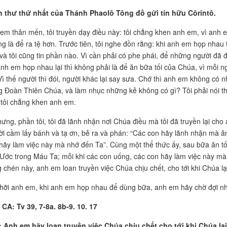
h thư thứ nhất của Thánh Phaolô Tông đồ gửi tín hữu Côrintô.
em thân mến, tôi truyền dạy điều này: tôi chẳng khen anh em, vì anh e
g là để ra tệ hơn. Trước tiên, tôi nghe đồn rằng: khi anh em họp nhau 
và tôi cũng tin phần nào. Vì cần phải có phe phái, để những người đã 
anh em họp nhau lại thì không phải là để ăn bữa tối của Chúa, vì mỗi 
Vì thế người thì đói, người khác lại say sưa. Chớ thì anh em không có
 Đoàn Thiên Chúa, và làm nhục những kẻ không có gì? Tôi phải nói 
 tôi chẳng khen anh em.
hưng, phần tôi, tôi đã lãnh nhận nơi Chúa điều mà tôi đã truyền lại ch
i cầm lấy bánh và tạ ơn, bẻ ra và phán: “Các con hãy lãnh nhận mà ăn,
hãy làm việc này mà nhớ đến Ta”. Cùng một thể thức ấy, sau bữa ăn tố
Ước trong Máu Ta; mỗi khi các con uống, các con hãy làm việc này mà
 chén này, anh em loan truyền việc Chúa chịu chết, cho tới khi Chúa lạ
hỡi anh em, khi anh em họp nhau để dùng bữa, anh em hãy chờ đợi nha
CA: Tv 39, 7-8a. 8b-9. 10. 17
:
Anh em hãy loan truyền việc Chúa chịu chết cho tới khi Chúa lạ