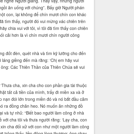
 để nghe Người giảng. Thấy vậy, những người
g ngồi ăn uống với chúng”. Bấy giờ Người phán
một con, lại không để chín mươi chín con khác
đã tìm thấy, người đó vui mừng vác chiên trên
 chia vui với tôi, vì tôi đã tìm thấy con chiên
hối cải hơn là vì chín mươi chín người công
ng đốt đèn, quét nhà và tìm kỹ lưỡng cho đến
i láng giềng đến mà rằng: ‘Chị em hãy vui
ác ông: Các Thiên Thần của Thiên Chúa sẽ vui
 ‘Thưa cha, xin cha cho con phần gia tài thuộc
hặt tất cả tiền của mình, trẩy đi miền xa và ở
gặp nạn đói lớn trong miền đó và nó bắt đầu cảm
i nó ra đồng chăn heo. Nó muốn ăn những đồ
i và tự nhủ: “Biết bao người làm công ở nhà
về với cha tôi và thưa người rằng: ‘Lạy cha, con
 xin cha đối xử với con như một người làm công
hợt trông thấy, liền động lòng thương; ông chạy