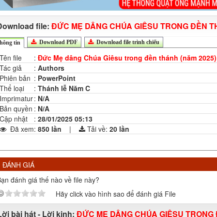
Download file:
ĐỨC MẸ DÂNG CHÚA GIÊSU TRONG ĐỀN TH
Download PDF
Download file trình chiếu
hông tin
Tên file
:
Đức Mẹ dâng Chúa Giêsu trong đền thánh (năm 2025)
Tác giả
:
Authors
Phiên bản
:
PowerPoint
Thể loại
:
Thánh lễ Năm C
Imprimatur
:
N/A
Bản quyền
:
N/A
Cập nhật
:
28/01/2025 05:13
Đã xem
:
850 lần
|
Tải về:
20
lần
ĐÁNH GIÁ
ạn đánh giá thế nào về file này?
Hãy click vào hình sao để đánh giá File
Lời bài hát - Lời kinh:
ĐỨC MẸ DÂNG CHÚA GIÊSU TRONG 