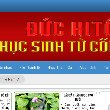
ện nhạc
File Thánh lễ
Nhạc Thánh Ca
Album ảnh
Tải 
nh lễ Năm C