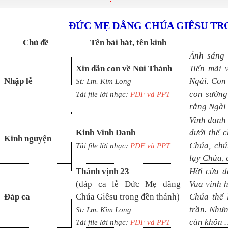
ĐỨC MẸ DÂNG CHÚA GIÊSU TR
Chủ đề
Tên bài hát, tên kinh
Ánh sáng 
Xin dẫn con về Núi Thánh
Tiến mãi 
Nhập lễ
Ngài. Con 
St: Lm. Kim Long
con sướng
Tải file lời nhạc:
PDF và PP
T
rằng Ngài
Vinh danh 
Kinh Vinh Danh
dưới thế 
Kinh nguyện
Chúa, chú
Tải file lời nhạc:
PDF và PPT
lạy Chúa,
Thánh vịnh 23
Hỡi cửa đ
(đáp ca
lễ Đức Mẹ dâng
Vua vinh h
Đáp ca
Chúa Giêsu trong đền thánh
)
Chúa thế 
trần. Nhưn
St:
Lm.
Kim Long
càn khôn 
Tải file lời nhạc:
PDF và PP
T