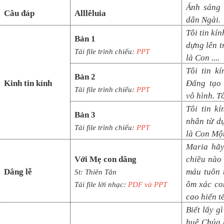
Ánh sáng 
Câu đáp
Alllêluia
dân Ngài.
Tôi tin kí
Bản 1
dựng lên t
Tải file trình chiếu:
PPT
là Con ....
Tôi tin k
Bản 2
Kinh tin kính
Đấng tạo 
Tải file trình chiếu:
PPT
vô
hình. Tô
Tôi tin k
Bản 3
nhân từ d
Tải file trình chiếu:
PPT
là Con Mộ
Maria hãy
Với Mẹ con dâng
chiều nào
Dâng lễ
máu tuôn 
St:
Thiên Tân
ôm xác co
Tải file lời nhạc:
PDF và PPT
cao hiến t
Biết lấy 
huệ Chúa 