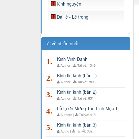
Kinh nguyện
Đại lễ - Lễ trọng
Tải về nhiều nhất
Kinh Vinh Danh
1.
Author |
Tải về: 1346
Kinh tin kính (bản 1)
2.
Author |
Tải về: 789
Kinh tin kính (bản 2)
3.
Author |
Tải về: 631
Lễ tạ ơn Mừng Tân Linh Mục 1
4.
Authors |
Tải về: 415
Kinh tin kính (bản 3)
5.
Autho |
Tải về: 369