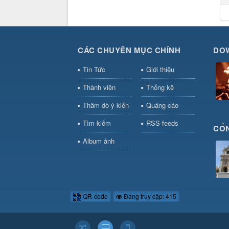
CÁC CHUYÊN MỤC CHÍNH
DO
Tin Tức
Giới thiệu
Thành viên
Thống kê
Thăm dò ý kiến
Quảng cáo
Tìm kiếm
RSS-feeds
CỔN
Album ảnh
QR-code
Đang truy cập: 415