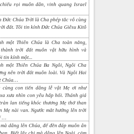
chiếu rọi muôn dân, vinh quang Israel
nh Đức Chúa Trời là Cha phép tắc vô cùng
rời đất. Tôi tin kính Đức Chúa
Giêsu Kitô
ính một Thiên Chúa là Cha toàn năng,
thành trời đất muôn vật hữu hình và
i tin kính một
...
ính một Thiên Chúa Ba Ngôi, Ngôi Cha
ựng nên trời đất muôn loài. Và
N
gôi
Hai
t Chúa
…
 cùng con tiến dâng lễ vật Mẹ ơi như
 xa xưa nhìn con yêu hấp hối. Thánh giá
tràn lan tiếng khóc thương Mẹ thở than
n Mẹ nài van. Ngước mắt hướng lên trời
ế …
gì mà dâng lên Chúa, để đền đáp muôn ân
ban. Biết lấy chi mà dâng lên Ngài, cảm