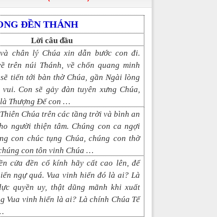
ONG ĐỀN THÁNH
Lời câu đầu
và chân lý Chúa xin dẫn bước con đi.
về trên núi Thánh, về chốn quang minh
sẽ tiến tới bàn thờ Chúa, gần Ngài lòng
 vui. Con sẽ gảy đàn tuyên xưng Chúa,
 là Thượng Đế con …
Thiên Chúa trên các tầng trời và bình an
cho người thiện tâm. Chúng con ca ngợi
ng con chúc tụng Chúa, chúng con thờ
 chúng con tôn vinh Chúa …
ền cửa đền cổ kính hãy cất cao lên, để
iển ngự quá. Vua vinh hiển đó là ai? Là
lực quyền uy, thật dũng mãnh khi xuất
g Vua vinh hiển là ai? Là chính Chúa Tể
…