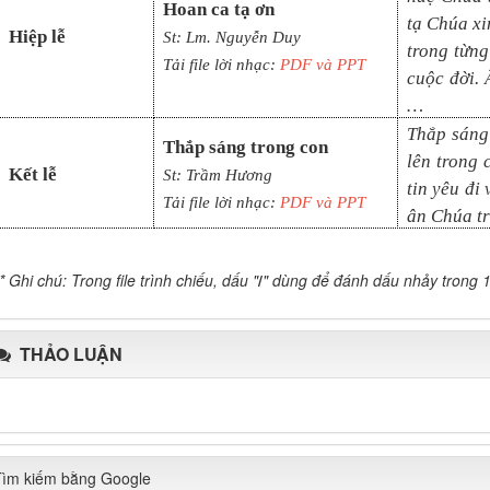
Hoan ca tạ ơn
tạ Chúa xi
Hiệp lễ
St: Lm. Nguyễn Duy
trong từn
Tải file lời nhạc:
PDF và PPT
cuộc đời.
…
Thắp sáng
Thắp sáng trong con
lên trong 
Kết lễ
St: Trầm Hương
tin yêu đi
Tải file lời nhạc:
PDF và PPT
ân Chúa tr
* Ghi chú: Trong file trình chiếu, dấu "
/
" dùng để đánh dấu nhảy trong 1
THẢO LUẬN
Tìm kiếm bằng Google