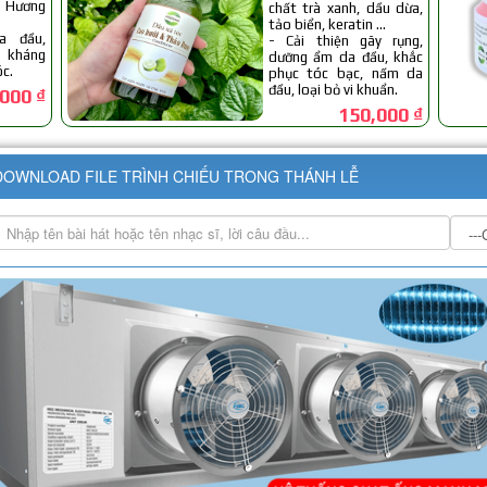
DOWNLOAD FILE TRÌNH CHIẾU TRONG THÁNH LỄ