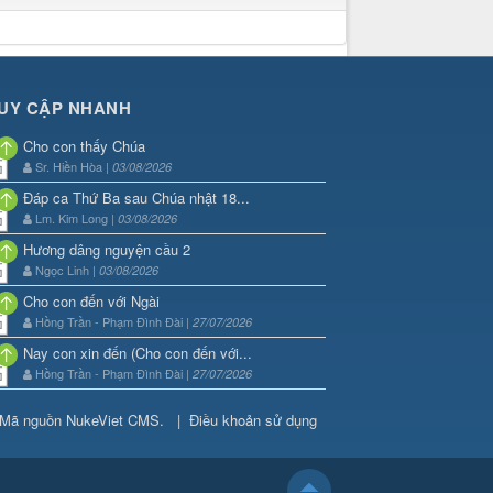
UY CẬP NHANH
Cho con thấy Chúa
Sr. Hiền Hòa |
03/08/2026
Đáp ca Thứ Ba sau Chúa nhật 18...
Lm. Kim Long |
03/08/2026
Hương dâng nguyện cầu 2
Ngọc Linh |
03/08/2026
Cho con đến với Ngài
Hồng Trần - Phạm Đình Đài |
27/07/2026
Nay con xin đến (Cho con đến với...
Hồng Trần - Phạm Đình Đài |
27/07/2026
Mã nguồn
NukeViet CMS
.
|
Điều khoản sử dụng