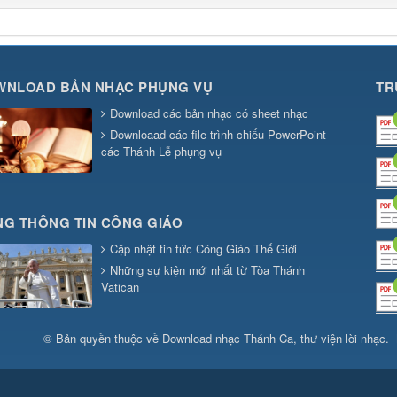
WNLOAD BẢN NHẠC PHỤNG VỤ
TR
Download các bản nhạc có sheet nhạc
Downloaad các file trình chiếu PowerPoint
các Thánh Lễ phụng vụ
G THÔNG TIN CÔNG GIÁO
Cập nhật tin tức Công Giáo Thế Giới
Những sự kiện mới nhất từ Tòa Thánh
Vatican
© Bản quyền thuộc về
Download nhạc Thánh Ca, thư viện lời nhạc
.