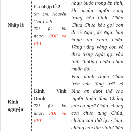
nhau bước trong ân tình,
Ca nhập lễ 2
khi muôn người sống
St: Lm. Nguyễn
trong hòa bình. Chúa
Văn Trinh
Nhập lễ
Chúa Chúa kêu gọi con
Tải file lời
đi về Ngài, để Ngài ban
nhạc:
PDF và
hồng ân chan chứa.
PP
T
Vâng vâng vâng con về
theo tiếng Ngài gọi vào
tình thương chứa chan
muôn đời …
Vinh danh Thiên Chúa
trên các tầng trời và
Kinh Vinh
bình an dưới thế cho
Danh
người thiện tâm. Chúng
Kinh
con ca ngợi Chúa, chúng
Tải file lời
nguyện
con chúc tụng Chúa,
nhạc:
PDF và
chúng con thờ lạy Chúa,
PPT
chúng con tôn vinh Chúa