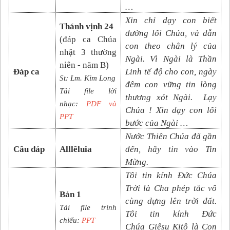
…
Xin chỉ dạy con biết
Thánh vịnh 24
đường lối Chúa, và dẫn
(đáp ca
Chúa
con theo chân lý của
nhật 3 thường
Ngài. Vì Ngài là Thần
niên - năm B
)
Đáp ca
Linh tế độ cho con, ngày
St:
Lm. Kim Long
đêm con vững tin lòng
Tải file lời
thương xót Ngài. Lạy
nhạc:
PDF và
Chúa ! Xin dạy con lối
PP
T
bước của Ngài …
Nước Thiên Chúa đã gần
Câu đáp
Alllêluia
đến, hãy tin vào Tin
Mừng.
Tôi tin kính Đức Chúa
Trời là Cha phép tắc vô
Bản 1
cùng dựng lên trời đất.
Tải file trình
Tôi tin kính Đức
chiếu:
PPT
Chúa
Giêsu Kitô là Con