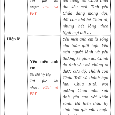
lên tiếng lời Chúa thiết
Tải file lời
tha kêu mời. Tình yêu
nhạc:
PDF và
Chúa đang mong đợi,
PPT
đời con nhỏ bé Chúa ơi,
nhưng hết lòng theo
Ngài mọi nơi …
Hiệp lễ
Yêu mến anh em là sống
chu toàn giới luật. Yêu
mến người lành và yêu
thương kẻ gian ác. Chính
Yêu mến anh
do tình yêu mà chúng ta
em
được cứu độ. Thành con
St: Đỗ Vy Hạ
Chúa Trời và thành bạn
Tải file lời
hữu Chúa Kitô. Noi
nhạc:
PDF và
gương Chúa năm xưa
PPT
tình yêu cao vời khôn
sánh. Đã hiến thân hy
sinh làm giá cứu chuộc