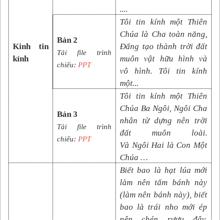
....
Tôi tin kính một Thiên
Chúa là Cha toàn năng,
Bản 2
Kinh tin
Đấng tạo thành trời đất
Tải file trình
kính
muôn vật hữu hình và
chiếu:
PPT
vô
hình. Tôi tin kính
một
...
Tôi tin kính một Thiên
Chúa Ba Ngôi, Ngôi Cha
Bản 3
nhân từ dựng nên trời
Tải file trình
đất muôn loài.
chiếu:
PPT
Và
N
gôi
Hai là Con Một
Chúa
…
Biết bao là hạt lúa mới
làm nên tấm bánh này
(làm nên bánh này), biết
bao là trái nho mới ép
nên chén rượu đây,