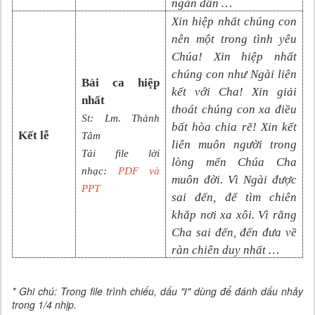
ngàn dân …
Xin hiệp nhất chúng con
nên một trong tình yêu
Chúa! Xin hiệp nhất
chúng con như Ngài liên
Bài ca hiệp
kết với Cha! Xin giải
nhất
thoát chúng con xa điều
St: Lm. Thành
bất hòa chia rẽ! Xin kết
Kết lễ
Tâm
liên muôn người trong
Tải file lời
lòng mến Chúa Cha
nhạc:
PDF và
muôn đời. Vì Ngài được
PPT
sai đến, để tìm chiên
khắp nơi xa xôi. Vì rằng
Cha sai đến, đến đưa về
ràn chiên duy nhất …
* Ghi chú: Trong file trình chiếu, dấu "
/
" dùng để đánh dấu nhảy
trong 1/4 nhịp.