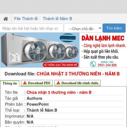
File Thánh lễ
Thánh lễ Năm B
Download file:
CHÚA NHẬT 3 THƯỜNG NIÊN - NĂM B
Download PDF
Download file trình chiếu
Thông tin
Tên file
:
Chúa nhật 3 thường niên - năm B
Tác giả
:
Authors
Phiên bản
:
PowerPoint
Thể loại
:
Thánh lễ Năm B
Imprimatur
:
N/A
Bản quyền
:
N/A