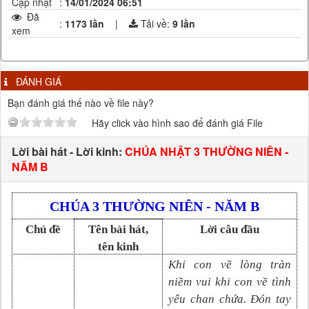
Cập nhật
:
14/01/2024 06:51
Đã
:
1173 lần
|
Tải về:
9
lần
xem
ĐÁNH GIÁ
Bạn đánh giá thế nào về file này?
Hãy click vào hình sao để đánh giá File
Lời bài hát - Lời kinh:
CHÚA NHẬT 3 THƯỜNG NIÊN -
NĂM B
CHÚA 3 THƯỜNG NIÊN - NĂM B
Chủ đề
Tên bài hát,
Lời câu đầu
tên kinh
Khi con về lòng tràn
niềm vui khi con về tình
yêu chan chứa. Đón tay