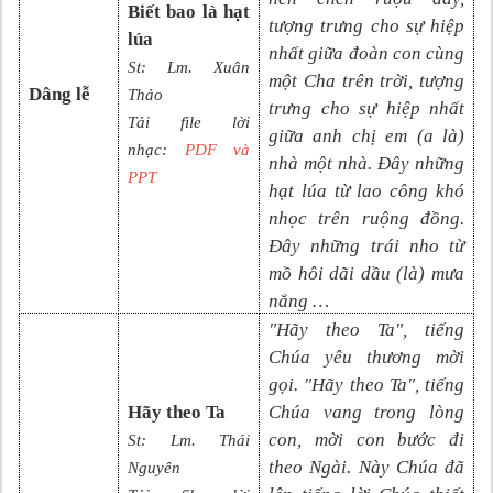
Biết bao là hạt
tượng trưng cho sự hiệp
lúa
nhất giữa đoàn con cùng
St:
Lm. Xuân
một Cha trên trời, tượng
Dâng lễ
Thảo
trưng cho sự hiệp nhất
Tải file lời
giữa anh chị em (a là)
nhạc:
PDF và
nhà một nhà. Đây những
PPT
hạt lúa từ lao công khó
nhọc trên ruộng đồng.
Đây những trái nho từ
mồ hôi dãi dầu (là) mưa
nắng …
"Hãy theo Ta", tiếng
Chúa yêu thương mời
gọi. "Hãy theo Ta", tiếng
Hãy theo Ta
Chúa vang trong lòng
con, mời con bước đi
St: Lm. Thái
theo Ngài. Này Chúa đã
Nguyên