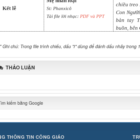
Mẹ nhân loại
chiều treo
Kết lễ
St: Phanxicô
Con Người 
Tải file lời nhạc:
PDF và PPT
bàn tay T
buồn, bên 
* Ghi chú: Trong file trình chiếu, dấu "
/
" dùng để đánh dấu nhảy trong 1
THẢO LUẬN
Tìm kiếm bằng Google
G THÔNG TIN CÔNG GIÁO
TR