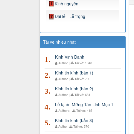
Kinh nguyện
Đại lễ - Lễ trọng
Tải về nhiều nhất
Kinh Vinh Danh
1.
Author |
Tải về: 1348
Kinh tin kính (bản 1)
2.
Author |
Tải về: 790
Kinh tin kính (bản 2)
3.
Author |
Tải về: 631
Lễ tạ ơn Mừng Tân Linh Mục 1
4.
Authors |
Tải về: 415
Kinh tin kính (bản 3)
5.
Autho |
Tải về: 370