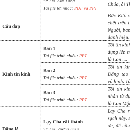
St: Lm.
Kim Long
Chúa, ôi T
Tải file lời nhạc:
PDF và PP
T
Đức Kitô v
chết trên 
Câu đáp
Người, ban
danh hiệu.
Tôi tin kí
Bản 1
dựng lên t
Tải file trình chiếu:
PPT
là Con ....
Tôi tin k
Bản 2
Kinh tin kính
Đấng tạo 
Tải file trình chiếu:
PPT
vô
hình. Tô
Tôi tin k
Bản 3
nhân từ d
Tải file trình chiếu:
PPT
là Con Mộ
Lạy Cha r
sạch này. 
Lạy Cha rất thánh
ơn, để cầu
Dâng lễ
St:
Lm. Vương Diệu