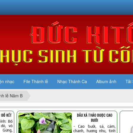
ện nhạc
File Thánh lễ
Nhạc Thánh Ca
Album ảnh
Tải 
nh lễ Năm B