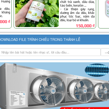
DOWNLOAD FILE TRÌNH CHIẾU TRONG THÁNH LỄ