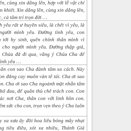
ên, cùng xin dâng lên, hợp với lễ vật chí
n khiết. Xin dâng lên, cùng xin dâng lên,
, cả tâm trí trọn đời …
h yêu rất ư huyền siêu, là chết vì yêu, là
người mình yêu. Đường tình yêu, con
 tới hy sinh, quên chính thân mình vì
 cho người mình yêu. Đường thập giá,
 Chúa đã đi qua, vâng ý Chúa Cha để
tình yêu …
hân con sao Cha đành tâm xa cách. Này
on đắng cay muôn vàn tê tái. Cha ơi sao
on. Cha ơi sao Cha ngoảnh mặt nhẫn tâm
hổ đau, để quân thù chê trách con. Con
ác nơi Cha, thân con với linh hồn con.
êm sức cho con, trọn vẹn theo ý Cha luôn
y xa xưa ấy đồi hoa liêu bóng mây nhạt
ng tiêu điều, xót xa nhiều, Thánh Giá