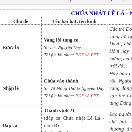
CHÚA NHẬT LỄ LÁ
-
Chủ đề
Tên bài hát, tên kinh
Các trẻ Do
vang lời 
Vang lời tụng ca
Đavít, ch
Rước lá
St: Lm. Nguyễn Duy
Hôm nay C
Tải file lời nhạc:
PDF và PPT
mừng, muôn
trời đất …
Hãy báo c
Chúa vào thánh
rồi. Ngườ
Nhập lễ
vang đồng 
St: Vũ Mộng Thơ & Nguyễn Duy
vạn tuế Co
Tải file lời nhạc:
PDF và PPT
tụng Đấng
Thánh vịnh
21
Bao người
(đáp ca
Chúa nhật Lễ Lá -
chê bai: 
Đáp ca
năm B
)
thương tìn