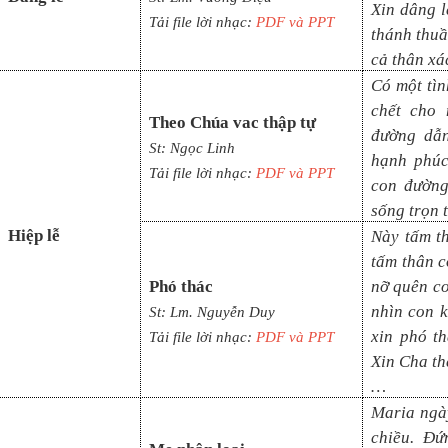
Xin dâng l
Tải file lời nhạc:
PDF và PPT
thánh thuầ
cả thân xác
Có một tìn
chết cho 
Theo Chúa vac thập tự
đường dẫn
St: Ngọc Linh
hạnh phúc
Tải file lời nhạc:
PDF và PPT
con đường
sống trọn 
Hiệp lễ
Này tấm t
tấm thân c
Phó thác
nỡ quên c
nhìn con k
St: Lm. Nguyễn Duy
xin phó th
Tải file lời nhạc:
PDF và PPT
Xin Cha th
…
Maria ngà
chiều. Đứ