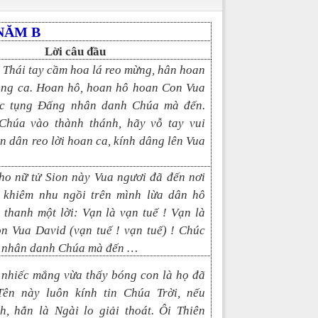
 NĂM
B
Lời câu đầu
 Thái tay cầm hoa lá reo mừng, hân hoan
tụng ca. Hoan hô, hoan hô hoan Con Vua
úc tụng Đấng nhân danh Chúa mà đến.
húa vào thành thánh, hãy vỗ tay vui
 dân reo lời hoan ca, kính dâng lên Vua
ho nữ tử Sion này Vua ngươi đã đến nơi
i khiêm nhu ngồi trên mình lừa dân hô
thanh một lời: Vạn là vạn tuế ! Vạn là
n Vua David (vạn tuế ! vạn tuế) ! Chúc
 nhân danh Chúa mà đến …
 nhiếc mắng vừa thấy bóng con là họ đã
Tên này luôn kính tin Chúa Trời, nếu
h, hẳn là Ngài lo giải thoát. Ôi Thiên