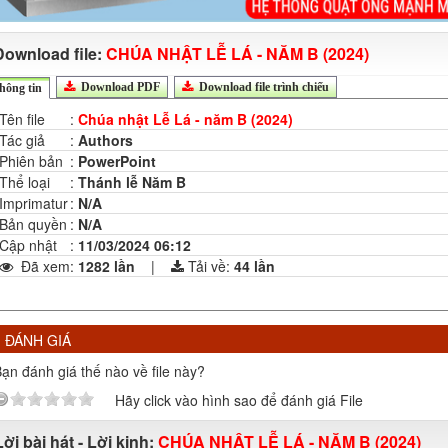
Download file:
CHÚA NHẬT LỄ LÁ - NĂM B (2024)
Download PDF
Download file trình chiếu
hông tin
Tên file
:
Chúa nhật Lễ Lá - năm B (2024)
Tác giả
:
Authors
Phiên bản
:
PowerPoint
Thể loại
:
Thánh lễ Năm B
Imprimatur
:
N/A
Bản quyền
:
N/A
Cập nhật
:
11/03/2024 06:12
Đã xem
:
1282 lần
|
Tải về:
44
lần
ĐÁNH GIÁ
ạn đánh giá thế nào về file này?
Hãy click vào hình sao để đánh giá File
Lời bài hát - Lời kinh:
CHÚA NHẬT LỄ LÁ - NĂM B (2024)