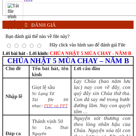
ĐÁNH GIÁ
Bạn đánh giá thế nào về file này?
Hãy click vào hình sao để đánh giá File
Lời bài hát - Lời kinh:
CHÚA NHẬT 5 MÙA CHAY - NĂM B
CHÚA NHẬT 5
MÙA CHAY
– NĂM B
Chủ đề
Tên bài hát, tên
Lời câu đầu
kinh
Lạy Chúa (bao năm lưu
Giọt lệ sầu
lạc) nay con về đây, con
quỳ đây xin Chúa thứ tha.
St: Lạng Tử
Nhập lễ
Con đã say mê trong bước
Tải file lời
đường lầm. Nay con quyết
nhạc:
PDF và PPT
tâm …
Nguyện xót thương con
Thánh vịnh
50
theo lòng nhân hậu của
St: Lm. Thái
Chúa. Nguyện xóa tội con
Đáp ca
Nguyên