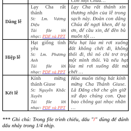
Con Một Chúa
…
Lạy Cha rất
Lạy Cha rất thánh xin
thánh
thương nhận của lễ trong
sạch này. Đoàn con dâng
St:
Lm. Vương
Dâng lễ
Chúa để ngợi khen, để tạ
Diệu
ơn, để cầu xin, để đền bù
Tải file lời
muôn tội …
nhạc:
PDF và PPT
Hạt giống tình
Nếu hạt lúa mì rơi xuống
yêu
đất không chết đi, không
thối đi, thì nó chỉ trơ trọi
St: Lm. Phương
Hiệp lễ
một mình thôi. Và nếu hạt
Anh
lúa mì rơi xuống đất mà
Tải file lời
chết
…
nhạc:
PDF và PPT
Kính mừng
Hòa muôn tiếng hát kính
thánh Giuse
mừng Cha Thánh Giuse.
Là Đấng chở che gìn giữ
St: Nguyễn Khắc
Kết lễ
xứ đạo chúng con. Qua
Xuyên
bao chông gai nhọc nhằn
Tải file lời
…
nhạc:
PDF và PPT
*** Ghi chú: Trong file trình chiếu, dấu "
/
" dùng để đánh
dấu nhảy trong 1/4 nhịp.