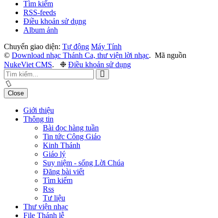
Tìm kiếm
RSS-feeds
Điều khoản sử dụng
Album ảnh
Chuyển giao diện:
Tự động
Máy Tính
©
Download nhạc Thánh Ca, thư viện lời nhạc
.
Mã nguồn
NukeViet CMS
.
❉
Điều khoản sử dụng
Close
Giới thiệu
Thông tin
Bài đọc hàng tuần
Tin tức Công Giáo
Kinh Thánh
Giáo lý
Suy niệm - sống Lời Chúa
Đăng bài viết
Tìm kiếm
Rss
Tư liệu
Thư viện nhạc
File Thánh lễ