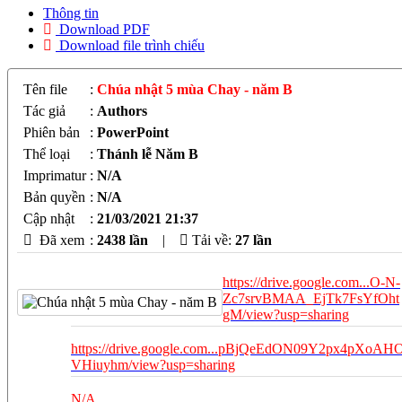
Thông tin
Download PDF
Download file trình chiếu
Tên file
:
Chúa nhật 5 mùa Chay - năm B
Tác giả
:
Authors
Phiên bản
:
PowerPoint
Thể loại
:
Thánh lễ Năm B
Imprimatur
:
N/A
Bản quyền
:
N/A
Cập nhật
:
21/03/2021 21:37
Đã xem
:
2438 lần
|
Tải về:
27
lần
https://drive.google.com...O-N-
Zc7srvBMAA_EjTk7FsYfOht
gM/view?usp=sharing
https://drive.google.com...pBjQeEdON09Y2px4pXoAH
VHiuyhm/view?usp=sharing
N/A