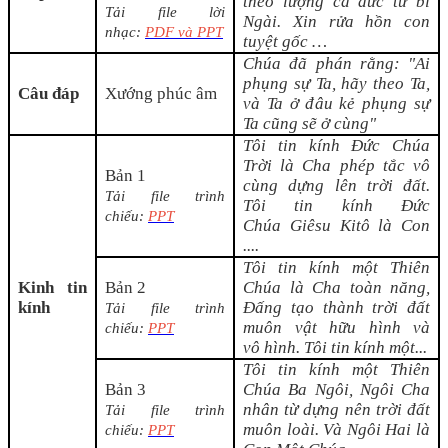
theo lượng cả đức từ bi
Tải file lời
Ngài. Xin rửa hồn con
nhạc:
PDF và PP
T
tuyệt gốc …
Chúa đã phán rằng: "Ai
phụng sự Ta, hãy theo Ta,
Câu đáp
Xướng phúc âm
và Ta ở đâu kẻ phụng sự
Ta cũng sẽ ở cùng"
Tôi tin kính Đức Chúa
Trời là Cha phép tắc vô
Bản 1
cùng dựng lên trời đất.
Tải file trình
Tôi tin kính Đức
chiếu:
PPT
Chúa
Giêsu Kitô là Con
....
Tôi tin kính một Thiên
Kinh tin
Bản 2
Chúa là Cha toàn năng,
kính
Đấng tạo thành trời đất
Tải file trình
muôn vật hữu hình và
chiếu:
PPT
vô
hình. Tôi tin kính một
...
Tôi tin kính một Thiên
Bản 3
Chúa Ba Ngôi, Ngôi Cha
nhân từ dựng nên trời đất
Tải file trình
muôn loài. Và
N
gôi
Hai là
chiếu:
PPT