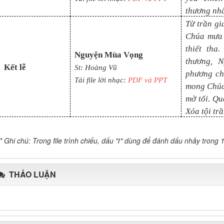
thương nh
Từ trần gi
Chúa mưa 
thiết tha
Nguyện Mùa Vọng
thương, 
Kết lễ
St: Hoàng Vũ
phương ch
Tải file lời nhạc:
PDF và PPT
mong Chúa
mờ tối. Qu
Xóa tội tr
* Ghi chú: Trong file trình chiếu, dấu "
/
" dùng để đánh dấu nhảy trong 1
THẢO LUẬN