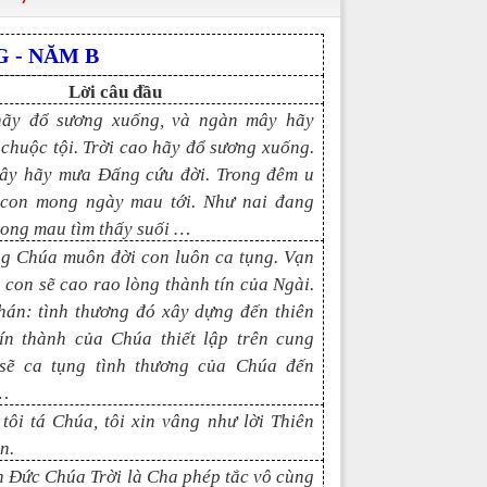
 - NĂM B
Lời câu đầu
hãy đổ sương xuống, và ngàn mây hãy
huộc tội. Trời cao hãy đổ sương xuống.
ây hãy mưa Đấng cứu đời. Trong đêm u
 con mong ngày mau tới. Như nai đang
ong mau tìm thấy suối …
ng Chúa muôn đời con luôn ca tụng. Vạn
 con sẽ cao rao lòng thành tín của Ngài.
hán: tình thương đó xây dựng đến thiên
tín thành của Chúa thiết lập trên cung
 sẽ ca tụng tình thương của Chúa đến
…
 tôi tá Chúa, tôi xin vâng như lời Thiên
n.
nh Đức Chúa Trời là Cha phép tắc vô cùng