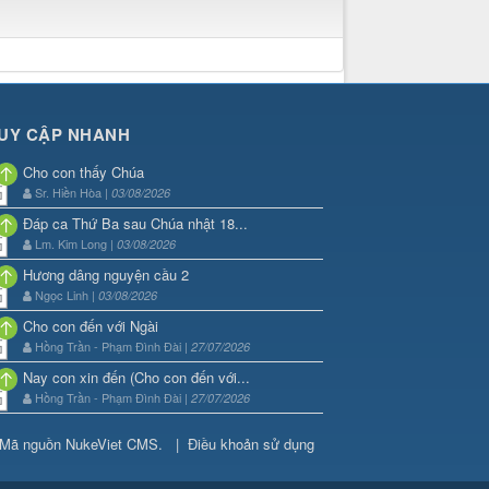
UY CẬP NHANH
Cho con thấy Chúa
Sr. Hiền Hòa |
03/08/2026
Đáp ca Thứ Ba sau Chúa nhật 18...
Lm. Kim Long |
03/08/2026
Hương dâng nguyện cầu 2
Ngọc Linh |
03/08/2026
Cho con đến với Ngài
Hồng Trần - Phạm Đình Đài |
27/07/2026
Nay con xin đến (Cho con đến với...
Hồng Trần - Phạm Đình Đài |
27/07/2026
Mã nguồn
NukeViet CMS
.
|
Điều khoản sử dụng