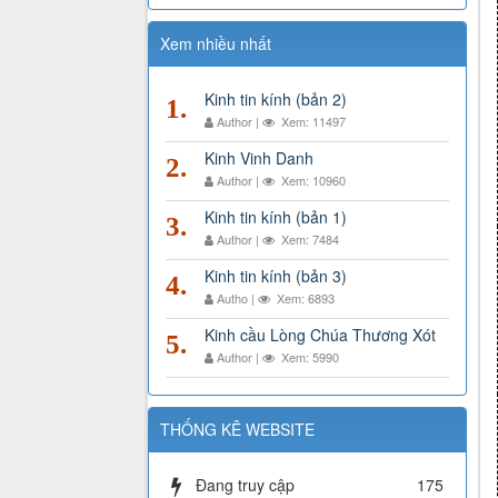
Xem nhiều nhất
Kinh tin kính (bản 2)
1.
Author |
Xem: 11497
Kinh Vinh Danh
2.
Author |
Xem: 10960
Kinh tin kính (bản 1)
3.
Author |
Xem: 7484
Kinh tin kính (bản 3)
4.
Autho |
Xem: 6893
Kinh cầu Lòng Chúa Thương Xót
5.
Author |
Xem: 5990
THỐNG KÊ WEBSITE
Đang truy cập
175