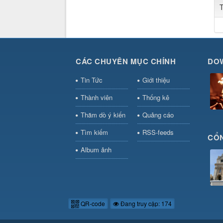
CÁC CHUYÊN MỤC CHÍNH
DO
Tin Tức
Giới thiệu
Thành viên
Thống kê
Thăm dò ý kiến
Quảng cáo
Tìm kiếm
RSS-feeds
CỔN
Album ảnh
QR-code
Đang truy cập: 174