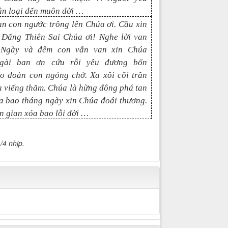
ân loại đến muôn đời …
an con ngước trông lên Chúa ơi. Cầu xin
Đấng Thiên Sai Chúa ơi! Nghe lời van
. Ngày và đêm con vẫn van xin Chúa
Ngài ban ơn cứu rỗi yêu đương bốn
o đoàn con ngóng chờ. Xa xôi cõi trần
 viếng thăm. Chúa là hừng đông phá tan
a bao tháng ngày xin Chúa đoái thương.
ần gian xóa bao lỗi đời …
/4 nhịp.