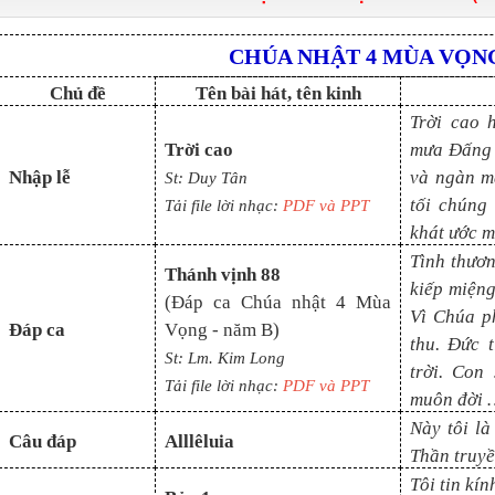
CHÚA NHẬT 4 MÙA VỌNG
Chủ đề
Tên bài hát, tên kinh
Trời cao 
Trời cao
mưa Đấng c
Nhập lễ
và ngàn m
St: Duy Tân
tối chúng
Tải file lời nhạc:
PDF và PP
T
khát ước m
Tình thươ
Thánh vịnh 88
kiếp miệng
(
Đ
áp ca
Chúa nhật 4 Mùa
Vì Chúa p
Đáp ca
Vọng - năm B
)
thu. Đức 
St:
Lm. Kim Long
trời. Con
Tải file lời nhạc:
PDF và PP
T
muôn đời 
Này tôi là
Câu đáp
Alllêluia
Thần truyề
Tôi tin kí