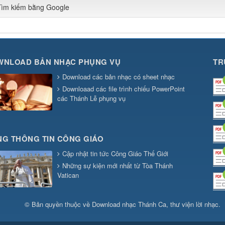
Tìm kiếm bằng Google
WNLOAD BẢN NHẠC PHỤNG VỤ
TR
Download các bản nhạc có sheet nhạc
Downloaad các file trình chiếu PowerPoint
các Thánh Lễ phụng vụ
G THÔNG TIN CÔNG GIÁO
Cập nhật tin tức Công Giáo Thế Giới
Những sự kiện mới nhất từ Tòa Thánh
Vatican
© Bản quyền thuộc về
Download nhạc Thánh Ca, thư viện lời nhạc
.