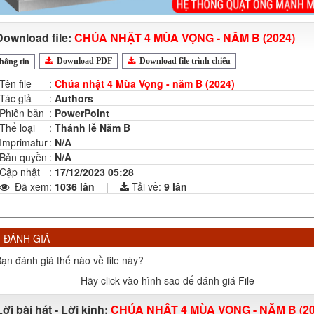
Download file:
CHÚA NHẬT 4 MÙA VỌNG - NĂM B (2024)
Download PDF
Download file trình chiếu
hông tin
Tên file
:
Chúa nhật 4 Mùa Vọng - năm B (2024)
Tác giả
:
Authors
Phiên bản
:
PowerPoint
Thể loại
:
Thánh lễ Năm B
Imprimatur
:
N/A
Bản quyền
:
N/A
Cập nhật
:
17/12/2023 05:28
Đã xem
:
1036 lần
|
Tải về:
9
lần
ĐÁNH GIÁ
ạn đánh giá thế nào về file này?
Hãy click vào hình sao để đánh giá File
Lời bài hát - Lời kinh:
CHÚA NHẬT 4 MÙA VỌNG - NĂM B (20