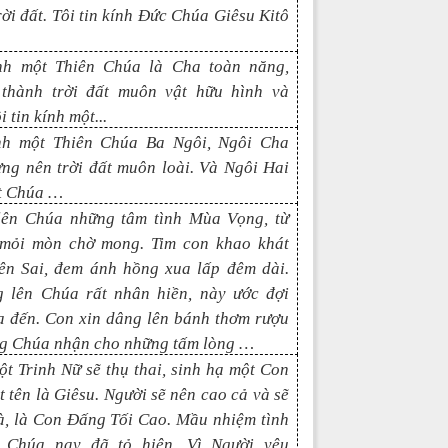
rời đất. Tôi tin kính Đức Chúa
Giêsu Kitô
ính một Thiên Chúa là Cha toàn năng,
thành trời đất muôn vật hữu hình và
i tin kính một
...
ính một Thiên Chúa Ba Ngôi, Ngôi Cha
ựng nên trời đất muôn loài. Và
N
gôi
Hai
t Chúa
…
lên Chúa những tâm tình Mùa Vọng, từ
mỏi mòn chờ mong. Tim con khao khát
iên Sai, đem ánh hồng xua lấp đêm dài.
 lên Chúa rất nhân hiền, này ước đợi
 đến. Con xin dâng lên bánh thơm rượu
g Chúa nhận cho những tấm lòng …
t Trinh Nữ sẽ thụ thai, sinh hạ một Con
ặt tên là Giêsu. Người sẽ nên cao cả và sẽ
à, là Con Đấng Tối Cao. Mầu nhiệm tình
 Chúa nay đã tỏ hiện. Vì Người yêu