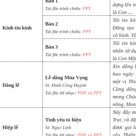
Bản 1
dựng lên t
Tải file trình chiếu:
PPT
là Con ....
Tôi tin k
Bản 2
Kinh tin kính
Đấng tạo 
Tải file trình chiếu:
PPT
vô
hình. Tô
Tôi tin k
Bản 3
nhân từ d
Tải file trình chiếu:
PPT
là Con Mộ
Xin dâng 
bao ngày 
Lễ dâng Mùa Vọng
một vị Th
Dâng lễ
St:
Đinh Công Huỳnh
Cùng dâng
Tải file lời nhạc:
PDF và PPT
mong Chúa
nồng, Mon
Này đây mộ
Tình yêu tỏ hiện
Trai, và đ
Hiệp lễ
được gọi l
St: Ngọc Linh
yêu Thiên
Tải file lời nhạc:
PDF và PPT