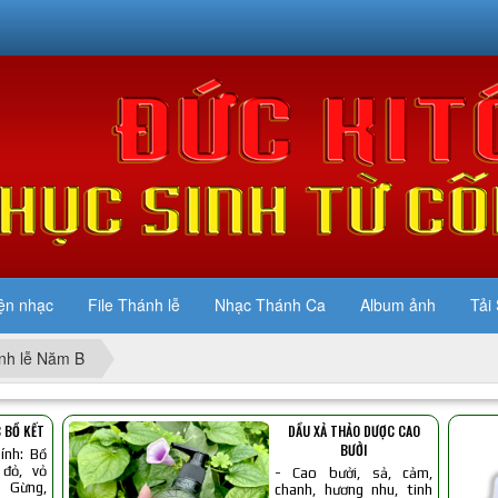
ện nhạc
File Thánh lễ
Nhạc Thánh Ca
Album ảnh
Tải 
nh lễ Năm B