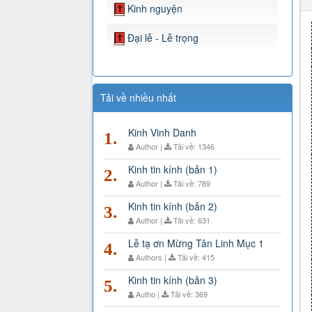
Kinh nguyện
Đại lễ - Lễ trọng
Tải về nhiều nhất
Kinh Vinh Danh
1.
Author |
Tải về: 1346
Kinh tin kính (bản 1)
2.
Author |
Tải về: 789
Kinh tin kính (bản 2)
3.
Author |
Tải về: 631
Lễ tạ ơn Mừng Tân Linh Mục 1
4.
Authors |
Tải về: 415
Kinh tin kính (bản 3)
5.
Autho |
Tải về: 369