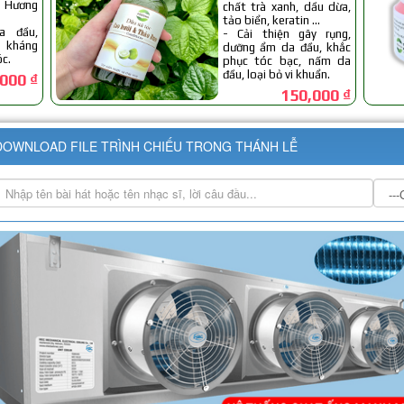
DOWNLOAD FILE TRÌNH CHIẾU TRONG THÁNH LỄ