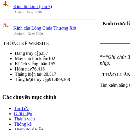
4.
Kinh tin kính (bản 3)
Autho |
Xem: 6890
Kinh trước l
5.
Kinh cầu Lòng Chúa Thương Xót
Author |
Xem: 5990
THỐNG KÊ WEBSITE
Đang truy cập
257
***Ghi chú: Tr
Máy chủ tìm kiếm
102
nhịp.
Khách viếng thăm
155
Hôm nay
76,416
Tháng hiện tại
428,317
THẢO LUẬ
Tổng lượt truy cập
91,489,368
Tìm kiếm bằng 
Các chuyên mục chính
Tin Tức
Giới thiệu
Thành viên
Thống kê
Thăm dò ý kiến