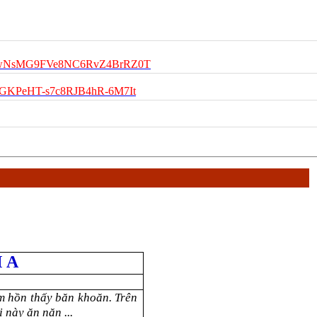
roZNwNsMG9FVe8NC6RvZ4BrRZ0T
d_wGKPeHT-s7c8RJB4hR-6M7It
 A
m hồn thấy băn khoăn. Trên
 này ăn năn ...