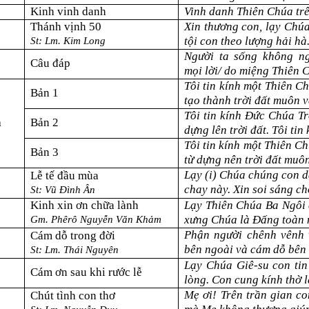
Kinh vinh danh
Vinh danh Thiên Chúa trê
Thánh vịnh
50
Xin thương con, lạy Chúa
tội con theo lượng hải hà
St: Lm.
Kim Long
Người ta sống không n
Câu đáp
mọi lời/ do miệng Thiên 
Tôi tin kính một Thiên C
Bản 1
tạo thành trời đất muôn v
Tôi tin kính Đức Chúa Tr
h
Bản 2
dựng lên trời đất. Tôi tin
Tôi tin kính một Thiên C
Bản 3
từ dựng nên trời đất muô
Lạy (i) Chúa chúng con d
Lễ tế đầu mùa
chay này.
Xin soi sáng ch
St: Vũ Đình Ân
Kinh xin ơn chữa lành
Lạy Thiên Chúa Ba Ngôi 
xưng Chúa là Đấng toàn 
Gm. Phêrô Nguyễn Văn Khảm
Phận người chênh vênh 
Cám dỗ trong đời
bên ngoài và cám dỗ bên 
St:
Lm. Thái Nguyên
Lạy Chúa Giê-su con tin
Cám ơn sau khi rước lễ
lòng. Con cung kính thờ l
Mẹ ơi! Trên trần gian c
Chút tình con thơ