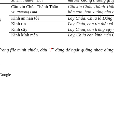
mà Mẹ không thương giú
St:
Lm. Nguyễn Duy
Cầu xin Chúa Thánh Thần
Cầu xin Chúa Thánh Thần
hồn con, ban xuống cho c
St: Phương Linh
Kinh ăn năn tội
Lạy Chúa, Chúa là Đấng tr
ễ
Kinh tin
Lạy Chúa, con tin thật có
Kinh cậy
Lạy Chúa, con trông cậy v
Kinh kính mến
Lạy, Chúa con kính mến Ch
ong file trình chiếu, dấu "
/
" dùng để ngắt quãng nhạc dừng 
N
Google