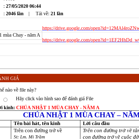
:
27/05/2020 06:44
:
2046 lần
|
Tải về:
21
lần
https://drive.google.com/open?id=12MAl4
https://drive.google.com/open?id=1EF2HhD
NH GIÁ
hế nào về file này?
Hãy click vào hình sao để đánh giá File
ời kinh:
CHÚA NHẬT 1 MÙA CHAY - NĂM A
CHÚA NHẬT 1 MÙA CHAY
– NĂM
Tên bài hát, tên kinh
Lời câu đầu
Trên con đường trở về
Trên con đường trở về tâ
con đường trở về
cuộc đời
St:
Lm. Mi Trầm