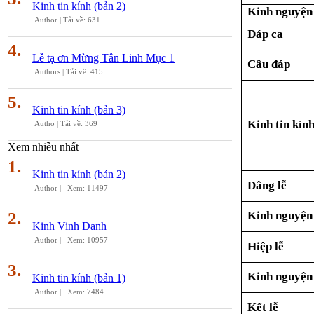
Kinh tin kính (bản 2)
Kinh nguyện
Author |
Tải về: 631
Đáp ca
4.
Lễ tạ ơn Mừng Tân Linh Mục 1
Câu đáp
Authors |
Tải về: 415
5.
Kinh tin kính (bản 3)
Kinh tin kín
Autho |
Tải về: 369
Xem nhiều nhất
1.
Kinh tin kính (bản 2)
Dâng lễ
Author |
Xem: 11497
Kinh nguyện
2.
Kinh Vinh Danh
Author |
Xem: 10957
Hiệp lễ
3.
Kinh nguyện
Kinh tin kính (bản 1)
Author |
Xem: 7484
Kết lễ