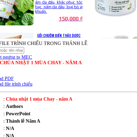
ILE TRÌNH CHIẾU TRONG THÁNH LỄ
CHÚA NHẬT 1 MÙA CHAY - NĂM A
ad PDF
file trình chiếu
:
Chúa nhật 1 mùa Chay - năm A
:
Authors
:
PowerPoint
:
Thánh lễ Năm A
:
N/A
:
N/A