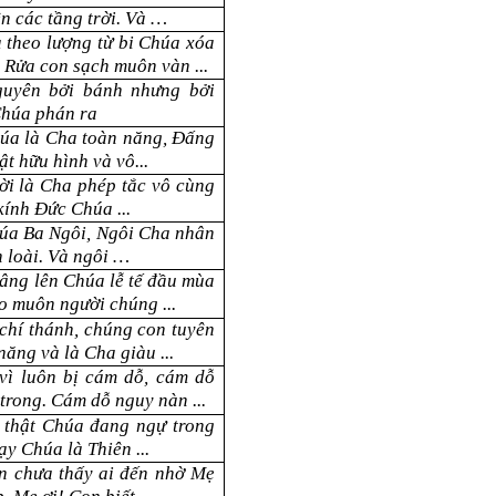
n các tầng trời
. Và
…
 theo lượng từ bi Chúa xóa
.
Rửa con sạch muôn vàn
...
guyên bởi bánh nhưng bởi
Chúa phán ra
húa là Cha toàn năng, Đấng
ật hữu hình và vô...
ời là Cha phép tắc vô cùng
 kính Đức Chúa ...
húa Ba Ngôi, Ngôi Cha nhân
n loài. Và ngôi …
âng lên Chúa lễ tế đầu mùa
o muôn người chúng ...
chí thánh, chúng con tuyên
năng và là Cha
giàu ...
vì luôn bị cám dỗ, cám dỗ
trong. Cám dỗ nguy nàn ...
 thật Chúa đang ngự trong
ạy Chúa là Thiên ...
on chưa thấy ai đến nhờ Mẹ