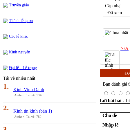
Truyền giáo
Cập nhật
Đã xem
Thánh lễ tạ ơn
Các lễ khác
N/A
Kinh nguyện
Đại lễ - Lễ trọng
ĐÁ
Tải về nhiều nhất
Bạn đánh giá t
1.
Kinh Vinh Danh
Author |
Tải về: 1346
Lời bài hát - L
2.
Kinh tin kính (bản 1)
Chủ đề
Author |
Tải về: 789
Nhập lễ
3.