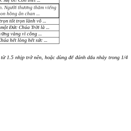
p
. Mẹ ơi! Con biết ...
. Người thương thăm viếng
on hồng ân chan ...
ọn tốt trọn lành vô ...
 một Đức Chúa Trời là ...
ững vàng vì công ...
úa hết lòng hết sức ...
từ 1.5 nhịp trở nên, hoặc dùng để đánh dấu nhảy trong 1/4