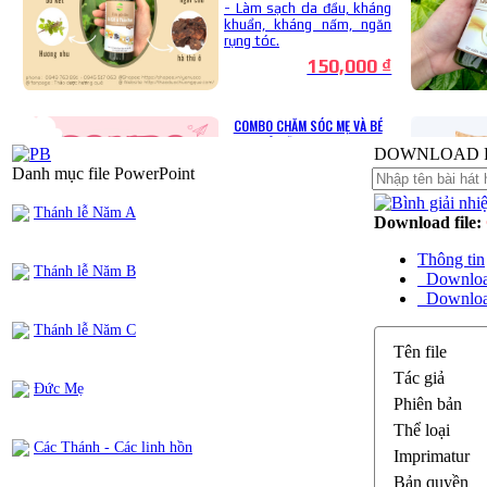
DOWNLOAD F
Danh mục file PowerPoint
Thánh lễ Năm A
Download file:
Thông tin
Thánh lễ Năm B
Downlo
Download 
Thánh lễ Năm C
Tên file
Tác giả
Đức Mẹ
Phiên bản
Thể loại
Các Thánh - Các linh hồn
Imprimatur
Bản quyền