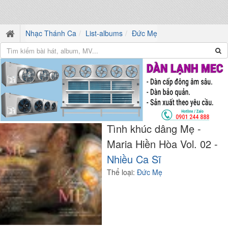
Nhạc Thánh Ca
List-albums
Đức Mẹ
Tình khúc dâng Mẹ -
Maria Hiền Hòa Vol. 02 -
Nhiều Ca Sĩ
Thể loại:
Đức Mẹ