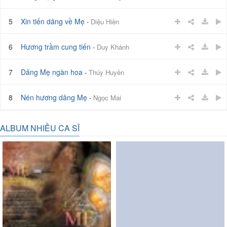
5
Xin tiến dâng về Mẹ
-
Diệu Hiền
6
Hương trầm cung tiến
-
Duy Khánh
7
Dâng Mẹ ngàn hoa
-
Thúy Huyền
8
Nén hương dâng Mẹ
-
Ngọc Mai
9
Hoa dâng Mẹ
-
Nguyễn Hồng Ân
ALBUM NHIỀU CA SĨ