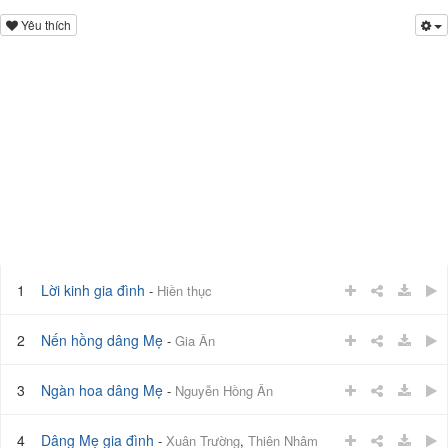
Yêu thích
1
Lời kinh gia đình
-
Hiền thục
2
Nến hồng dâng Mẹ
-
Gia Ân
3
Ngàn hoa dâng Mẹ
-
Nguyễn Hồng Ân
4
Dâng Mẹ gia đình
-
Xuân Trường
,
Thiên Nhâm