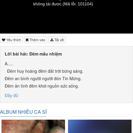
không tải được.
(Mã lỗi: 101104)
Yêu thích
Thêm vào
Tải về
Lời bài hát: Đêm mầu nhiệm
A.....
Đêm huy hoàng đêm đất trời bừng sáng.
Đêm an bình người người đón Tin Mừng.
Đêm ân tình đêm khơi nguồn sức sống.
Đêm nghiêng mình chào Ngôi Lời giáng thế.
Đầy đủ
Đêm bay về muôn muôn mầu rực rỡ.
Đêm yên lặng dạt dào nỗi mong chờ.
ALBUM NHIỀU CA SĨ
Đêm hoan lạc đêm no đầy hồn xác.
Đêm thiên thần cùng cất lời hòa ca.