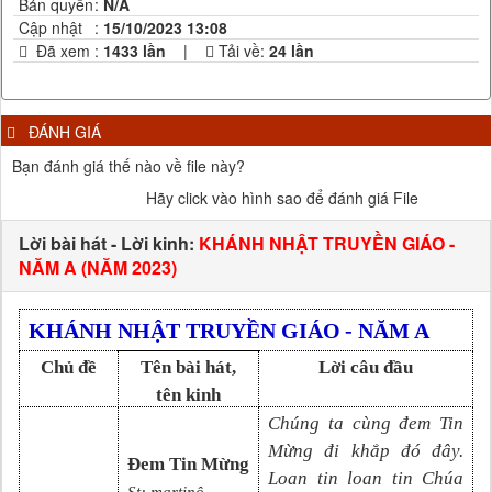
Bản quyền
:
N/A
Cập nhật
:
15/10/2023 13:08
Đã xem
:
1433 lần
|
Tải về:
24
lần
ĐÁNH GIÁ
Bạn đánh giá thế nào về file này?
Hãy click vào hình sao để đánh giá File
Lời bài hát - Lời kinh:
KHÁNH NHẬT TRUYỀN GIÁO -
NĂM A (NĂM 2023)
KHÁNH NHẬT TRUYỀN GIÁO
-
NĂM A
Chủ đề
Tên bài hát,
Lời câu đầu
tên kinh
Chúng ta cùng đem Tin
Mừng đi khắp đó đây.
Đem Tin Mừng
Loan tin loan tin Chúa