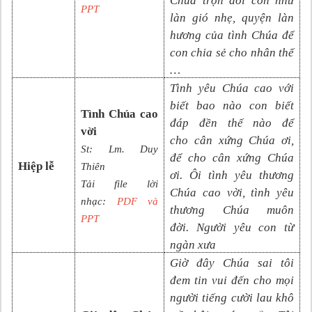
Chúa trọn đời con như
PPT
làn gió nhẹ, quyện làn
hương của tình Chúa để
con chia sẻ cho nhân thế
…
Tình yêu Chúa cao với
biết bao nào con biết
Tình Chúa cao
đáp đền thế nào để
vời
cho cân xứng Chúa ơi,
St: Lm. Duy
để cho cân xứng Chúa
Hiệp lễ
Thiên
ơi. Ôi tình yêu thương
Tải file lời
Chúa cao vời, tình yêu
nhạc:
PDF và
thương Chúa muôn
PPT
đời. Người yêu con từ
ngàn xưa
Giờ đây Chúa sai tôi
đem tin vui đến cho mọi
người tiếng cười lau khô