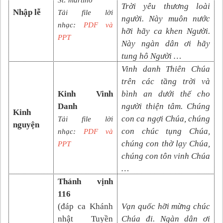
St: martinô
Trời yêu thương loài
Nhập lễ
Tải file lời
người. Này muôn nước
nhạc:
PDF và
hỡi hãy ca khen Người.
PPT
Này ngàn dân ơi hãy
tung hô Người …
Vinh danh Thiên Chúa
trên các tầng trời và
Kinh Vinh
bình an dưới thế cho
Danh
người thiện tâm. Chúng
Kinh
con ca ngợi Chúa, chúng
Tải file lời
nguyện
con chúc tụng Chúa,
nhạc:
PDF và
chúng con thờ lạy Chúa,
PPT
chúng con tôn vinh Chúa
…
Thánh vịnh
116
(đáp ca
Khánh
Vạn quốc hỡi mừng chúc
nhật Tuyền
Chúa đi. Ngàn dân ơi