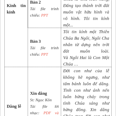
Bản 2
Kinh tin
Đấng tạo thành trời đất
Tải file trình
kính
muôn vật hữu hình và
chiếu:
PPT
vô
hình. Tôi tin kính
một
...
Tôi tin kính một Thiên
Chúa Ba Ngôi, Ngôi Cha
Bản 3
nhân từ dựng nên trời
Tải file trình
đất muôn loài.
chiếu:
PPT
Và
N
gôi
Hai là Con Một
Chúa
…
Đời con như của lễ
không hề ngưng, như
tấm bánh luôn để dâng.
Tình con như ánh nến
Xin dâng
luôn bừng cháy trong
St:
Ngọc Kôn
tình Chúa sáng như
Dâng lễ
Tải file lời
hừng đông. Xin dâng
nhạc:
PDF và