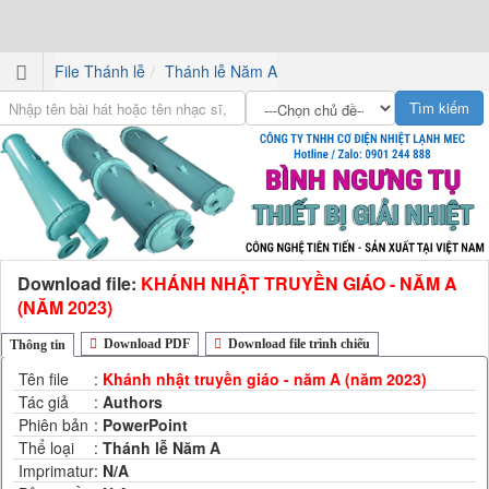
File Thánh lễ
Thánh lễ Năm A
Download file:
KHÁNH NHẬT TRUYỀN GIÁO - NĂM A
(NĂM 2023)
Download PDF
Download file trình chiếu
Thông tin
Tên file
:
Khánh nhật truyền giáo - năm A (năm 2023)
Tác giả
:
Authors
Phiên bản
:
PowerPoint
Thể loại
:
Thánh lễ Năm A
Imprimatur
:
N/A