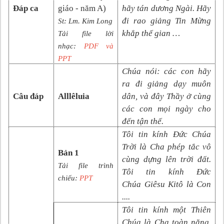
Đáp ca
giáo
- năm A)
hãy tán dương Ngài. Hãy
đi rao giảng Tin Mừng
St:
Lm. Kim Long
khắp thế gian …
Tải file lời
nhạc:
PDF và
PP
T
Chúa nói: các con hãy
ra đi giảng dạy muôn
Câu đáp
Alllêluia
dân, và đây Thầy ở cùng
các con mọi ngày cho
đến tận thế.
Tôi tin kính Đức Chúa
Trời là Cha phép tắc vô
Bản 1
cùng dựng lên trời đất.
Tải file trình
Tôi tin kính Đức
chiếu:
PPT
Chúa
Giêsu Kitô là Con
....
Tôi tin kính một Thiên
Chúa là Cha toàn năng,