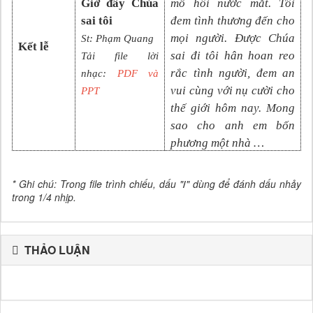
Giờ đây Chúa
mồ hôi nước mắt. Tôi
sai tôi
đem tình thương đến cho
mọi người. Được Chúa
St: Phạm Quang
Kết lễ
sai đi tôi hân hoan reo
Tải file lời
rắc tình người, đem an
nhạc:
PDF và
vui cùng với nụ cười cho
PPT
thế giới hôm nay. Mong
sao cho anh em bốn
phương một nhà …
* Ghi chú: Trong file trình chiếu, dấu "
/
" dùng để đánh dấu nhảy
trong 1/4 nhịp.
THẢO LUẬN