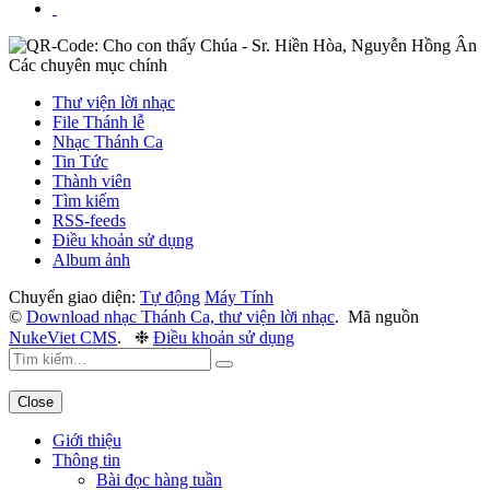
Các chuyên mục chính
Thư viện lời nhạc
File Thánh lễ
Nhạc Thánh Ca
Tin Tức
Thành viên
Tìm kiếm
RSS-feeds
Điều khoản sử dụng
Album ảnh
Chuyển giao diện:
Tự động
Máy Tính
©
Download nhạc Thánh Ca, thư viện lời nhạc
.
Mã nguồn
NukeViet CMS
.
❉
Điều khoản sử dụng
Close
Giới thiệu
Thông tin
Bài đọc hàng tuần