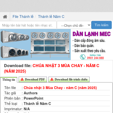
File Thánh lễ
Thánh lễ Năm C
Download file:
CHÚA NHẬT 3 MÙA CHAY - NĂM C
(NĂM 2025)
Download PDF
Download file trình chiếu
Thông tin
Tên file
:
Chúa nhật 3 Mùa Chay - năm C (năm 2025)
Tác giả
:
Authors
Phiên bản
:
PowerPoint
Thể loại
:
Thánh lễ Năm C
Imprimatur
:
N/A