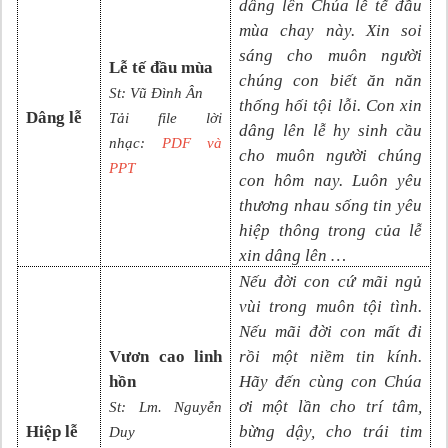
dâng lên Chúa lễ tế đầu
mùa chay này. Xin soi
sáng cho muôn người
Lễ tế đầu mùa
chúng con biết ăn năn
St:
Vũ Đình Ân
thống hối tội lỗi. Con xin
Dâng lễ
Tải file lời
dâng lên lễ hy sinh cầu
nhạc:
PDF và
cho muôn người chúng
PPT
con hôm nay. Luôn yêu
thương nhau sống tin yêu
hiệp thông trong của lễ
xin dâng lên …
Nếu đời con cứ mãi ngủ
vùi trong muôn tội tình.
Nếu mãi đời con mất đi
Vươn cao linh
rồi một niềm tin kính.
hồn
Hãy đến cùng con Chúa
ơi một lần cho trí tâm,
St: Lm. Nguyễn
Hiệp lễ
bừng dậy, cho trái tim
Duy