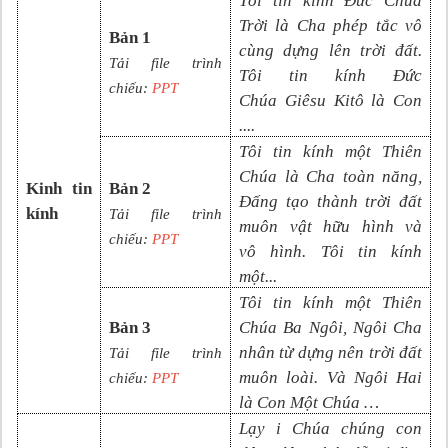
Tôi tin kính Đức Chúa
Trời là Cha phép tắc vô
Bản 1
cùng dựng lên trời đất.
Tải file trình
Tôi tin kính Đức
chiếu:
PPT
Chúa
Giêsu Kitô là Con
....
Tôi tin kính một Thiên
Chúa là Cha toàn năng,
Kinh tin
Bản 2
Đấng tạo thành trời đất
kính
Tải file trình
muôn vật hữu hình và
chiếu:
PPT
vô
hình. Tôi tin kính
một
...
Tôi tin kính một Thiên
Bản 3
Chúa Ba Ngôi, Ngôi Cha
nhân từ dựng nên trời đất
Tải file trình
muôn loài. Và
N
gôi
Hai
chiếu:
PPT
là Con Một Chúa
…
Lạy i Chúa chúng con