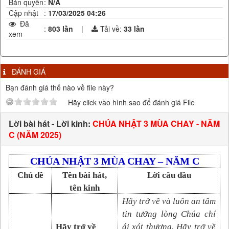
Bản quyền
:
N/A
Cập nhật
:
17/03/2025 04:26
Đã
:
803 lần
|
Tải về:
33
lần
xem
ĐÁNH GIÁ
Bạn đánh giá thế nào về file này?
Hãy click vào hình sao để đánh giá File
Lời bài hát - Lời kinh:
CHÚA NHẬT 3 MÙA CHAY - NĂM
C (NĂM 2025)
CHÚA NHẬT 3 MÙA CHAY – NĂM C
Chủ đề
Tên bài hát,
Lời câu đầu
tên kinh
Hãy trở về và luôn an tâm
tin tưởng lòng Chúa chí
Hãy trở về
ái xót thương. Hãy trở về