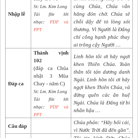
cùng Chúa, Chúa vẫn
St: Lm. Kim Long
Nhập lễ
hằng đón chờ. Chúa sẽ
Tải file lời
chỗi dậy để tỏ lòng xót
nhạc:
PDF và
thương. Vì Người là Đấng
PPT
chí công hạnh phúc thay
ai trông cậy Người …
Thánh vịnh
Linh hồn tôi ơi hãy ngợi
102
khen Thiên Chúa. Toàn
(đáp ca
Chúa
thân tôi tán dương danh
nhật 3 Mùa
Ngài. Linh hồn tôi ơi hãy
Đáp ca
Chay - năm C
)
ngợi khen Thiên Chúa, và
St: Lm.
Kim Long
đừng quên các ân huệ
Tải file lời
Ngài. Chúa là Đấng từ bi
nhạc:
PDF và
nhân hậu …
PP
T
Chúa phán: “Hãy hối cải,
Câu đáp
vì Nước Trời đã đến gần”.