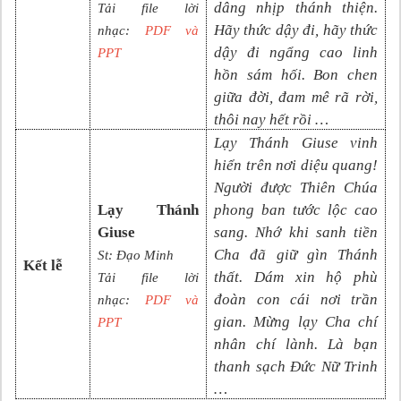
dâng nhịp thánh thiện.
Tải file lời
Hãy thức dậy đi, hãy thức
nhạc:
PDF và
dậy đi ngẩng cao linh
PPT
hồn sám hối. Bon chen
giữa đời, đam mê rã rời,
thôi nay hết rồi …
Lạy Thánh Giuse vinh
hiển trên nơi diệu quang!
Người được Thiên Chúa
Lạy Thánh
phong ban tước lộc cao
Giuse
sang. Nhớ khi sanh tiền
Cha đã giữ gìn Thánh
St: Đạo Minh
Kết lễ
thất. Dám xin hộ phù
Tải file lời
đoàn con cái nơi trần
nhạc:
PDF và
gian. Mừng lạy Cha chí
PPT
nhân chí lành. Là bạn
thanh sạch Đức Nữ Trinh
…