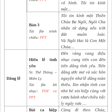
vô
hình. Tôi tin kính
một
...
Tôi tin kính một Thiên
Chúa Ba Ngôi, Ngôi Cha
Bản 3
nhân từ dựng nên trời
Tải file trình
đất muôn loài.
chiếu:
PPT
Và
N
gôi
Hai là Con Một
Chúa
…
Đền vàng vang điệu
Hiến lễ tình
nhạc cung tiến con đến
yêu
tiến dâng tình yêu. Tiến
dâng ước mơ và xác hồn
St:
Thế Thông –
Dâng lễ
nguyện như lễ dâng toàn
Miên Ly
thiêu. Xin nhận tình con
Tải file lời
nhỏ bé xin hiệp cùng với
nhạc:
PDF và
rượu bánh như chiều tiệc
PPT
ly ngày xưa …
Bài ca hiệp
Cùng đi theo Chúa,