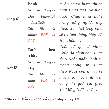
hành
muôn người bước chung
nhịp Chúa đưa. Và luôn
St: Lm. Nguyễn
được Chúa lắng nghe
Duy – Phanxicô
Hiệp lễ
mong từng người đáp
– Anh Tuấn
thưa. Xin thật lòng chia
Tải file lời
sẻ trí tâm thông hiệp với
nhạc:
PDF và
Hội Thánh …
PPT
Chúa đã gọi và chính
Bước theo
Chúa đã chọn con. Bước
Thầy
theo Ngài nhận lãnh sứ
St: Lm. Nguyễn
mạng hồng ân. Bước
Kết lễ
Duy
theo Ngài con đi, đi về
Tải file lời
muôn lối, con đi đến
nhạc:
PDF và
cùng thế giới rắc gieo
PPT
Tin Mừng Nước Trời …
* Ghi chú: Dấu ngắt "/" đề ngắt nhịp nhảy 1/4