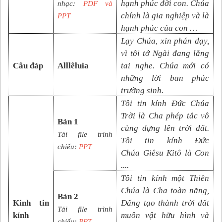
hạnh phúc đời con. Chúa
nhạc:
PDF và
chính là gia nghiệp và là
PP
T
hạnh phúc của con …
Lạy Chúa, xin phán dạy,
vì tôi tớ Ngài đang lắng
Câu đáp
Alllêluia
tai nghe. Chúa mới có
những lời ban phúc
trường sinh.
Tôi tin kính Đức Chúa
Trời là Cha phép tắc vô
Bản 1
cùng dựng lên trời đất.
Tải file trình
Tôi tin kính Đức
chiếu:
PPT
Chúa
Giêsu Kitô là Con
....
Tôi tin kính một Thiên
Chúa là Cha toàn năng,
Bản 2
Kinh tin
Đấng tạo thành trời đất
Tải file trình
kính
muôn vật hữu hình và
chiếu:
PPT