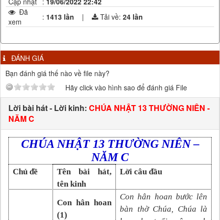
Cập nhật
:
19/06/2022 22:42
Đã
:
1413 lần
|
Tải về:
24
lần
xem
ĐÁNH GIÁ
Bạn đánh giá thế nào về file này?
Hãy click vào hình sao để đánh giá File
Lời bài hát - Lời kinh:
CHÚA NHẬT 13 THƯỜNG NIÊN -
NĂM C
CHÚA NHẬT 13 THƯỜNG NIÊN –
NĂM C
Chủ đề
Tên bài hát,
Lời câu đầu
tên kinh
Con hân hoan bước lên
Con hân hoan
bàn thờ Chúa, Chúa là
(1)