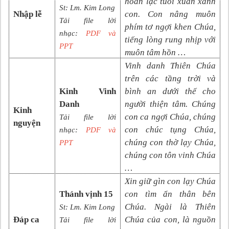
hoan lạc tuổi xuân xanh
St: Lm. Kim Long
Nhập lễ
con. Con nâng muôn
Tải file lời
phím tơ ngợi khen Chúa,
nhạc:
PDF và
tiếng lòng rung nhịp với
PPT
muôn tâm hồn …
Vinh danh Thiên Chúa
trên các tầng trời và
Kinh Vinh
bình an dưới thế cho
Danh
người thiện tâm. Chúng
Kinh
con ca ngợi Chúa, chúng
Tải file lời
nguyện
con chúc tụng Chúa,
nhạc:
PDF và
chúng con thờ lạy Chúa,
PPT
chúng con tôn vinh Chúa
…
Xin giữ gìn con lạy Chúa
Thánh vịnh
15
con tìm ẩn thân bên
Chúa. Ngài là Thiên
St: Lm. Kim Long
Đáp ca
Chúa của con, là nguồn
Tải file lời