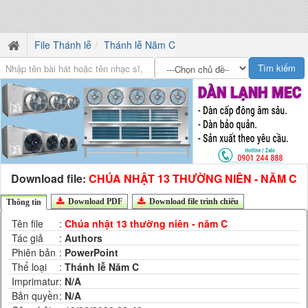
File Thánh lễ
Thánh lễ Năm C
Download file:
CHÚA NHẬT 13 THƯỜNG NIÊN - NĂM C
Download PDF
Download file trình chiếu
Thông tin
Tên file
:
Chúa nhật 13 thường niên - năm C
Tác giả
:
Authors
Phiên bản
:
PowerPoint
Thể loại
:
Thánh lễ Năm C
Imprimatur
:
N/A
Bản quyền
:
N/A