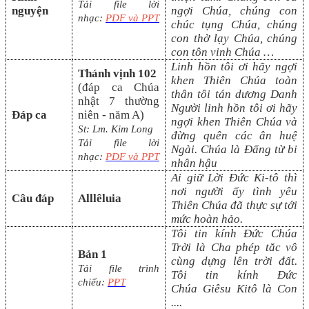
Tải file lời
nguyện
ngợi Chúa, chúng con
nhạc:
PDF và PPT
chúc tụng Chúa, chúng
con thờ lạy Chúa, chúng
con tôn vinh Chúa …
Linh hồn tôi ơi hãy ngợi
Thánh vịnh 102
khen Thiên Chúa toàn
(đáp ca
Chúa
thân tôi tán dương Danh
nhật
7
thường
Người linh hồn tôi ơi hãy
Đáp ca
niên
- năm A)
ngợi khen Thiên Chúa và
St: Lm.
Kim Long
đừng quên các ân huệ
Tải file lời
Ngài. Chúa là Đấng từ bi
nhạc:
PDF và PP
T
nhân hậu
Ai giữ Lời Đức Ki-tô thì
nơi người ấy tình yêu
Câu đáp
Alllêluia
Thiên Chúa đã thực sự tới
mức hoàn hảo.
Tôi tin kính Đức Chúa
Trời là Cha phép tắc vô
Bản 1
cùng dựng lên trời đất.
Tải file trình
Tôi tin kính Đức
chiếu:
PPT
Chúa
Giêsu Kitô là Con
....