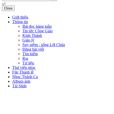
Close
Giới thiệu
Thông tin
Bài đọc hàng tuần
Tin tức Công Giáo
Kinh Thánh
Giáo lý
Suy niệm - sống Lời Chúa
Đăng bài viết
Tìm kiếm
Rss
Tư liệu
Thư viện nhạc
File Thánh lễ
Nhạc Thánh Ca
Album ảnh
Tải Slide