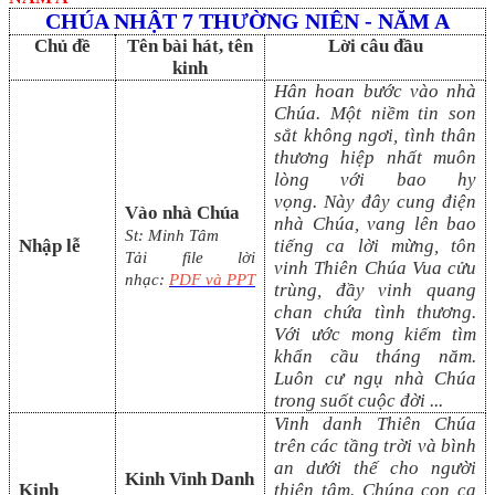
CHÚA NHẬT
7
THƯỜNG NIÊN
- NĂM A
Chủ đề
Tên bài hát, tên
Lời câu đầu
kinh
Hân hoan bước vào nhà
Chúa. Một niềm tin son
sắt không ngơi, tình thân
thương hiệp nhất muôn
lòng với bao hy
vọng. Này đây cung điện
Vào nhà Chúa
nhà Chúa, vang lên bao
St:
Minh Tâm
Nhập lễ
tiếng ca lời mừng, tôn
Tải file lời
vinh Thiên Chúa Vua cửu
nhạc:
PDF và PPT
trùng, đầy vinh quang
chan chứa tình thương.
Với ước mong kiếm tìm
khẩn cầu tháng năm.
Luôn cư ngụ nhà Chúa
trong suốt cuộc đời
...
Vinh danh Thiên Chúa
trên các tầng trời và bình
an dưới thế cho người
Kinh Vinh Danh
Kinh
thiện tâm. Chúng con ca