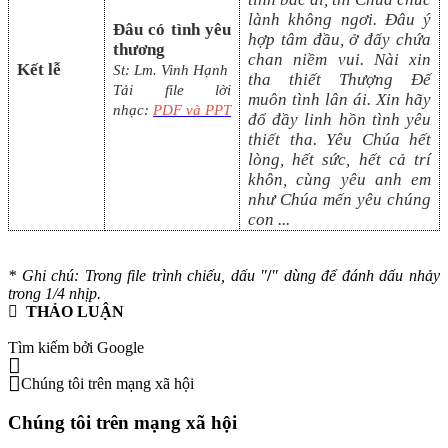
lành không ngơi. Đâu ý
Đâu có tình yêu
hợp tâm đầu, ở đấy chứa
thương
chan niềm vui. Nài xin
Kết lễ
St:
Lm. Vinh Hạnh
tha thiết Thượng Đế
Tải file lời
muôn tình lân ái. Xin hãy
nhạc:
PDF và PPT
đổ đầy linh hồn tình yêu
thiết tha. Yêu Chúa hết
lòng, hết sức, hết cả trí
khôn, cùng yêu anh em
như Chúa mến yêu chúng
con
...
* Ghi chú: Trong file trình chiếu, dấu "
/
" dùng để đánh dấu nhảy
trong 1/4 nhịp.
THẢO LUẬN
Tìm kiếm bởi Google
Chúng tôi trên mạng xã hội
Chúng tôi trên mạng xã hội