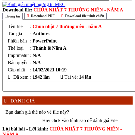
Download file:
CHÚA NHẬT 7 THƯỜNG NIÊN - NĂM A
Download PDF
Download file trình chiếu
Thông tin
Tên file
:
Chúa nhật 7 thường niên - năm A
Tác giả
:
Authors
Phiên bản
:
PowerPoint
Thể loại
:
Thánh lễ Năm A
Imprimatur
:
N/A
Bản quyền
:
N/A
Cập nhật
:
14/02/2023 10:19
Đã xem
:
1942 lần
|
Tải về:
14
lần
ĐÁNH GIÁ
Bạn đánh giá thế nào về file này?
Hãy click vào hình sao để đánh giá File
Lời bài hát - Lời kinh:
CHÚA NHẬT 7 THƯỜNG NIÊN -
NĂM A