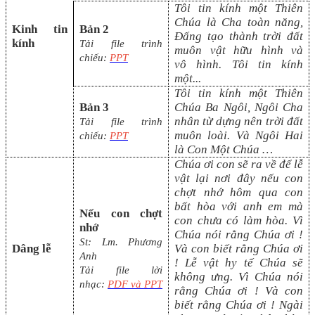
Tôi tin kính một Thiên
Chúa là Cha toàn năng,
Kinh tin
Bản 2
Đấng tạo thành trời đất
kính
Tải file trình
muôn vật hữu hình và
chiếu:
PPT
vô
hình. Tôi tin kính
một
...
Tôi tin kính một Thiên
Bản 3
Chúa Ba Ngôi, Ngôi Cha
nhân từ dựng nên trời đất
Tải file trình
muôn loài. Và
N
gôi
Hai
chiếu:
PPT
là Con Một Chúa
…
Chúa ơi con sẽ ra về để lễ
vật lại nơi đây nếu con
chợt nhớ hôm qua con
bất hòa với anh em mà
Nếu con chợt
con chưa có làm hòa. Vì
nhớ
Chúa nói rằng Chúa ơi !
St:
Lm.
Phương
Dâng lễ
Và con biết rằng Chúa ơi
Anh
! Lễ vật hy tế Chúa sẽ
Tải file lời
không ưng. Vì Chúa nói
nhạc:
PDF và PPT
rằng Chúa ơi ! Và con
biết rằng Chúa ơi ! Ngài