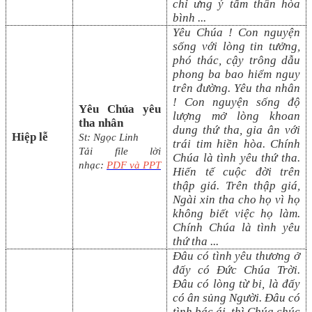
chỉ ưng ý tấm thân hòa
bình
...
Yêu Chúa ! Con nguyện
sống với lòng tin tưởng,
phó thác, cậy trông dẫu
phong ba bao hiểm nguy
trên đường. Yêu tha nhân
! Con nguyện sống độ
Yêu Chúa yêu
lượng mở lòng khoan
tha nhân
dung thứ tha, gia ân với
Hiệp lễ
St:
Ngọc Linh
trái tim hiền hòa. Chính
Tải file lời
Chúa là tình yêu thứ tha.
nhạc:
PDF và PPT
Hiến tế cuộc đời trên
thập giá. Trên thập giá,
Ngài xin tha cho họ vì họ
không biết việc họ làm.
Chính Chúa là tình yêu
thứ tha
...
Đâu có tình yêu thương ở
đấy có Đức Chúa Trời.
Đâu có lòng từ bi, là đấy
có ân sủng Người. Đâu có
tình bác ái, thì Chúa chúc