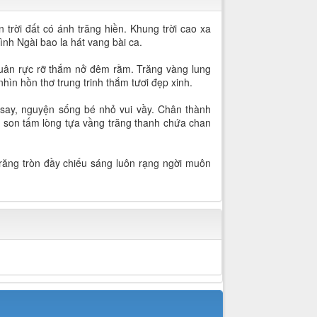
trời đất có ánh trăng hiền. Khung trời cao xa
ình Ngài bao la hát vang bài ca.
xuân rực rỡ thắm nở đêm rằm. Trăng vàng lung
nhìn hồn thơ trung trinh thắm tươi đẹp xinh.
say, nguyện sống bé nhỏ vui vầy. Chân thành
g son tấm lòng tựa vầng trăng thanh chứa chan
răng tròn đầy chiếu sáng luôn rạng ngời muôn