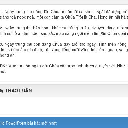
1.
Ngày trung thu dâng lên Chúa muôn lời ca khen. Ngài đã dựng nên 
trăng toả ngọc ngà, mời con cảm tạ Chúa Trời là Cha. Hồng ân hải hà t
2.
Ngày trung thu hân hoan khúc ca mừng tri ân. Nguyện dâng tuổi 
linh soi tỏ ân tình, đèn sao sắc màu sáng ngời niềm tin. Xin Chúa đoái 
3.
Ngày trung thu con dâng Chúa đây tuổi thơ ngây. Tình mến nồng 
đơn sơ êm ấm gia đình, rộn vang tiếng cười vâng lời hiền ngoan, vàn
hồng ân.
ĐK:
Muôn muôn ngàn đời Chúa vẫn trọn tình thương tuyệt vời. Như t
nơi.
THẢO LUẬN
ile PowerPoint bài hát mới nhất