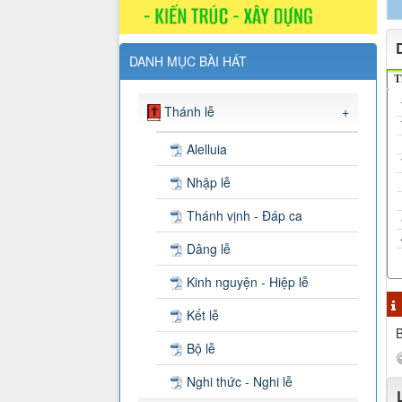
DANH MỤC BÀI HÁT
T
Thánh lễ
+
Alelluia
Nhập lễ
Thánh vịnh - Đáp ca
Dâng lễ
Kinh nguyện - Hiệp lễ
Kết lễ
B
Bộ lễ
Nghi thức - Nghi lễ