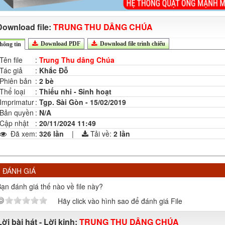
Download file:
TRUNG THU DÂNG CHÚA
Download PDF
Download file trình chiếu
hông tin
Tên file
:
Trung Thu dâng Chúa
Tác giả
:
Khắc Đỗ
Phiên bản
:
2 bè
Thể loại
:
Thiếu nhi - Sinh hoạt
Imprimatur
:
Tgp. Sài Gòn - 15/02/2019
Bản quyền
:
N/A
Cập nhật
:
20/11/2024 11:49
Đã xem
:
326 lần
|
Tải về:
2
lần
ĐÁNH GIÁ
ạn đánh giá thế nào về file này?
Hãy click vào hình sao để đánh giá File
Lời bài hát - Lời kinh:
TRUNG THU DÂNG CHÚA