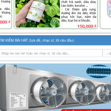
ÌM KIẾM BÀI HÁT (tựa đề, nhạc sĩ, lời câu đầu)