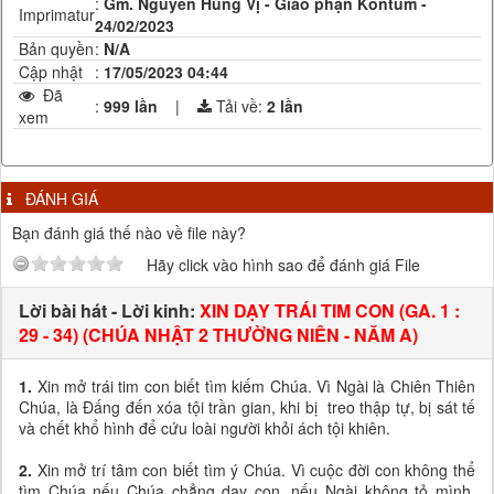
:
Gm. Nguyễn Hùng Vị - Giáo phận Kontum -
Imprimatur
24/02/2023
Bản quyền
:
N/A
Cập nhật
:
17/05/2023 04:44
Đã
:
999 lần
|
Tải về:
2
lần
xem
ĐÁNH GIÁ
Bạn đánh giá thế nào về file này?
Hãy click vào hình sao để đánh giá File
Lời bài hát - Lời kinh:
XIN DẠY TRÁI TIM CON (GA. 1 :
29 - 34) (CHÚA NHẬT 2 THƯỜNG NIÊN - NĂM A)
1.
Xin mở trái tim con biết tìm kiếm Chúa. Vì Ngài là Chiên Thiên
Chúa, là Đấng đến xóa tội trần gian, khi bị treo thập tự, bị sát tế
và chết khổ hình để cứu loài người khỏi ách tội khiên.
2.
Xin mở trí tâm con biết tìm ý Chúa. Vì cuộc đời con không thể
tìm Chúa nếu Chúa chẳng dạy con, nếu Ngài không tỏ mình.