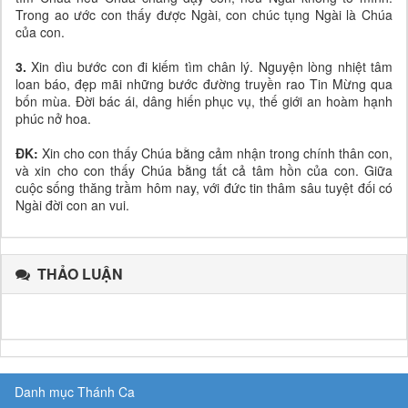
Trong ao ước con thấy được Ngài, con chúc tụng Ngài là Chúa
của con.
3.
Xin dìu bước con đi kiếm tìm chân lý. Nguyện lòng nhiệt tâm
loan báo, đẹp mãi những bước đường truyền rao Tin Mừng qua
bốn mùa. Đời bác ái, dâng hiến phục vụ, thế giới an hoàm hạnh
phúc nở hoa.
ĐK:
Xin cho con thấy Chúa bằng cảm nhận trong chính thân con,
và xin cho con thấy Chúa bằng tất cả tâm hồn của con. Giữa
cuộc sống thăng trầm hôm nay, với đức tin thâm sâu tuyệt đối có
Ngài đời con an vui.
THẢO LUẬN
Danh mục Thánh Ca