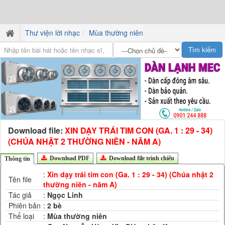
Thư viện lời nhạc
Mùa thường niên
Download file:
XIN DẠY TRÁI TIM CON (GA. 1 : 29 - 34)
(CHÚA NHẬT 2 THƯỜNG NIÊN - NĂM A)
Download PDF
Download file trình chiếu
Thông tin
:
Xin dạy trái tim con (Ga. 1 : 29 - 34) (Chúa nhật 2
Tên file
thường niên - năm A)
Tác giả
:
Ngọc Linh
Phiên bản
:
2 bè
Thể loại
:
Mùa thường niên