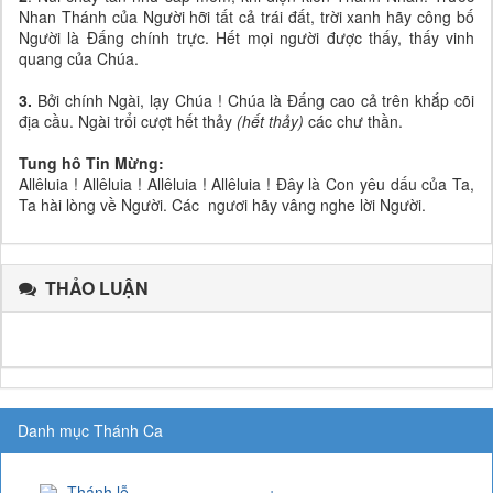
Nhan Thánh của Người hỡi tất cả trái đất, trời xanh hãy công bố
Người là Đấng chính trực. Hết mọi người được thấy, thấy vinh
quang của Chúa.
3.
Bởi chính Ngài, lạy Chúa ! Chúa là Đấng cao cả trên khắp cõi
địa cầu. Ngài trổi cượt hết thảy
(hết thảy)
các chư thần.
Tung hô Tin Mừng:
Allêluia ! Allêluia ! Allêluia ! Allêluia ! Đây là Con yêu dấu của Ta,
Ta hài lòng về Người. Các ngươi hãy vâng nghe lời Người.
THẢO LUẬN
Danh mục Thánh Ca
Thánh lễ
+