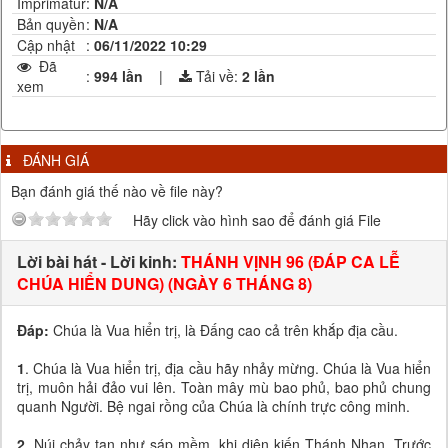
Imprimatur
:
N/A
Bản quyền
:
N/A
Cập nhật
:
06/11/2022 10:29
Đã
:
994 lần
|
Tải về:
2
lần
xem
ĐÁNH GIÁ
Bạn đánh giá thế nào về file này?
Hãy click vào hình sao để đánh giá File
Lời bài hát - Lời kinh:
THÁNH VỊNH 96 (ĐÁP CA LỄ
CHÚA HIỂN DUNG) (NGÀY 6 THÁNG 8)
Đáp:
Chúa là Vua hiển trị, là Đấng cao cả trên khắp địa cầu.
1
. Chúa là Vua hiển trị, địa cầu hãy nhảy mừng. Chúa là Vua hiển
trị, muôn hải đảo vui lên. Toàn mây mù bao phủ, bao phủ chung
quanh Người. Bệ ngai rồng của Chúa là chính trực công minh.
2
. Núi chảy tan như sáp mềm, khi diện kiến Thánh Nhan. Trước