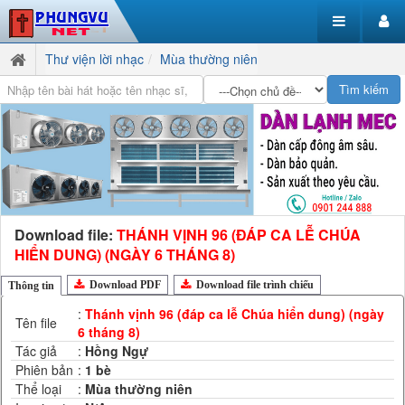
Thư viện lời nhạc
Mùa thường niên
Download file:
THÁNH VỊNH 96 (ĐÁP CA LỄ CHÚA
HIỂN DUNG) (NGÀY 6 THÁNG 8)
Download PDF
Download file trình chiếu
Thông tin
:
Thánh vịnh 96 (đáp ca lễ Chúa hiển dung) (ngày
Tên file
6 tháng 8)
Tác giả
:
Hồng Ngự
Phiên bản
:
1 bè
Thể loại
:
Mùa thường niên