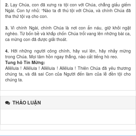
2.
Lạy Chúa, con đã xưng ra tội con với Chúa, chẳng giấu giếm
Ngài. Con tự nhủ: “Nào ta đi thú tội với Chúa, và chính Chúa đã
tha thứ tội vạ cho con.
3.
Vì chính Ngài, chính Chúa là nơi con ẩn náu, giữ khỏi ngặt
nghèo. Từ bốn bề và khắp chốn Chúa trổi vang lên những bài ca,
ca mừng con đã được giải thoát.
4.
Hỡi những người công chính, hãy vui lên, hãy nhảy mừng
trong Chúa. Mọi tâm hồn ngay thẳng, nào cất tiếng hò reo.
Tung hô Tin Mừng:
Allêluia ! Allêluia ! Allêluia ! Allêluia ! Thiên Chúa đã yêu thương
chúng ta, và đã sai Con của Người đến làm của lễ đền tội cho
chúng ta.
THẢO LUẬN