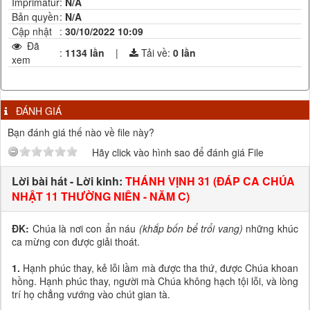
Imprimatur
:
N/A
Bản quyền
:
N/A
Cập nhật
:
30/10/2022 10:09
Đã
:
1134 lần
|
Tải về:
0
lần
xem
ĐÁNH GIÁ
Bạn đánh giá thế nào về file này?
Hãy click vào hình sao để đánh giá File
Lời bài hát - Lời kinh:
THÁNH VỊNH 31 (ĐÁP CA CHÚA
NHẬT 11 THƯỜNG NIÊN - NĂM C)
ĐK:
Chúa là nơi con ẩn náu
(khắp bốn bể trổi vang)
những khúc
ca mừng con được giải thoát.
1.
Hạnh phúc thay, kẻ lỗi lầm mà được tha thứ, được Chúa khoan
hồng. Hạnh phúc thay, người mà Chúa không hạch tội lỗi, và lòng
trí họ chẳng vướng vào chút gian tà.