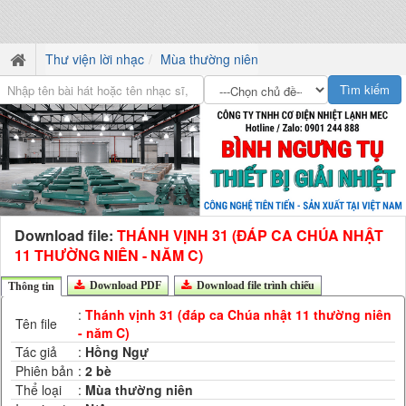
Thư viện lời nhạc
Mùa thường niên
Download file:
THÁNH VỊNH 31 (ĐÁP CA CHÚA NHẬT
11 THƯỜNG NIÊN - NĂM C)
Download PDF
Download file trình chiếu
Thông tin
:
Thánh vịnh 31 (đáp ca Chúa nhật 11 thường niên
Tên file
- năm C)
Tác giả
:
Hồng Ngự
Phiên bản
:
2 bè
Thể loại
:
Mùa thường niên