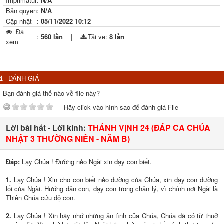
Imprimatur
:
N/A
Bản quyền
:
N/A
Cập nhật
:
05/11/2022 10:12
Đã
:
560 lần
|
Tải về:
8
lần
xem
ĐÁNH GIÁ
Bạn đánh giá thế nào về file này?
Hãy click vào hình sao để đánh giá File
Lời bài hát - Lời kinh:
THÁNH VỊNH 24 (ĐÁP CA CHÚA
NHẬT 3 THƯỜNG NIÊN - NĂM B)
Đáp:
Lạy Chúa ! Đường nẻo Ngài xin dạy con biết.
1.
Lạy Chúa ! Xin cho con biết nẻo đường của Chúa, xin dạy con đường
lối của Ngài. Hướng dẫn con, dạy con trong chân lý, vì chính nơi Ngài là
Thiên Chúa cứu độ con.
2.
Lạy Chúa ! Xin hãy nhớ những ân tình của Chúa, Chúa đã có từ thuở