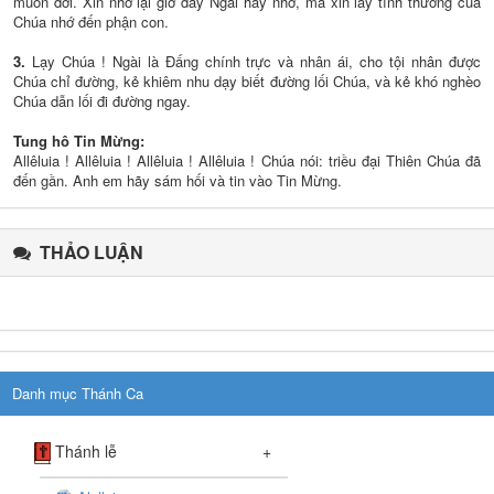
muôn đời. Xin nhớ lại giờ đây Ngài hãy nhớ, mà xin lấy tình thương của
Chúa nhớ đến phận con.
3.
Lạy Chúa ! Ngài là Đấng chính trực và nhân ái, cho tội nhân được
Chúa chỉ đường, kẻ khiêm nhu dạy biết đường lối Chúa, và kẻ khó nghèo
Chúa dẫn lối đi đường ngay.
Tung hô Tin Mừng:
Allêluia ! Allêluia ! Allêluia ! Allêluia ! Chúa nói: triều đại Thiên Chúa đã
đến gần. Anh em hãy sám hối và tin vào Tin Mừng.
THẢO LUẬN
Danh mục Thánh Ca
+
Thánh lễ