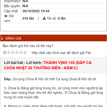
Imprimatur
:
N/A
Bản quyền
:
N/A
Cập nhật
:
30/10/2022 10:44
Đã
:
376 lần
|
Tải về:
0
lần
xem
ĐÁNH GIÁ
Bạn đánh giá thế nào về file này?
Hãy click vào hình sao để đánh giá File
Lời bài hát - Lời kinh:
THÁNH VỊNH 145 (ĐÁP CA
CHÚA NHẬT 26 THƯỜNG NIÊN - NĂM C)
Đáp:
Ca tụng Chúa đi hồn tôi hỡi! Ca tụng Chúa đi hồn tôi ơi!
1.
Chúa là Đấng giữ lòng trung tín, xử công minh cho người bị áp
bức, ban lương thực cho kẻ đói nghèo. Vì Chúa là Đấng giữ lòng
trung tín mãi muôn đời.
2.
Những tù nhân được Ngài giải thoát, mở mắt cho người mù lòa