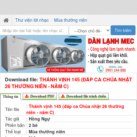
Thư viện lời nhạc
Mùa thường niên
Download file:
THÁNH VỊNH 145 (ĐÁP CA CHÚA NHẬT
26 THƯỜNG NIÊN - NĂM C)
Download PDF
Download file trình chiếu
Thông tin
:
Thánh vịnh 145 (đáp ca Chúa nhật 26 thường
Tên file
niên - năm C)
Tác giả
:
Hồng Ngự
Phiên bản
:
2 bè
Thể loại
:
Mùa thường niên