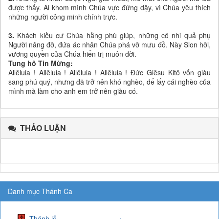
được thấy. Ai khom mình Chúa vực đứng dậy, vì Chúa yêu thích
những người công minh chính trực.
3.
Khách kiều cư Chúa hằng phù giúp, những cô nhi quả phụ
Người nâng đỡ, đứa ác nhân Chúa phá vỡ mưu đồ. Này Sion hỡi,
vương quyền của Chúa hiển trị muôn đời.
Tung hô Tin Mừng:
Allêluia ! Allêluia ! Allêluia ! Allêluia ! Đức Giêsu Kitô vốn giàu
sang phú quý, nhưng đã trở nên khó nghèo, để lấy cái nghèo của
mình mà làm cho anh em trở nên giàu có.
THẢO LUẬN
Danh mục Thánh Ca
Thánh lễ
+