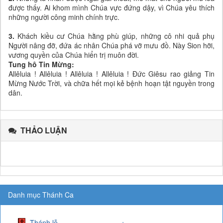
được thấy. Ai khom mình Chúa vực đứng dậy, vì Chúa yêu thích
những người công minh chính trực.
3.
Khách kiều cư Chúa hằng phù giúp, những cô nhi quả phụ
Người nâng đỡ, đứa ác nhân Chúa phá vỡ mưu đồ. Này Sion hỡi,
vương quyền của Chúa hiển trị muôn đời.
Tung hô Tin Mừng:
Allêluia ! Allêluia ! Allêluia ! Allêluia ! Đức Giêsu rao giảng Tin
Mừng Nước Trời, và chữa hết mọi kẻ bệnh hoạn tật nguyền trong
dân.
THẢO LUẬN
Danh mục Thánh Ca
Thánh lễ
+