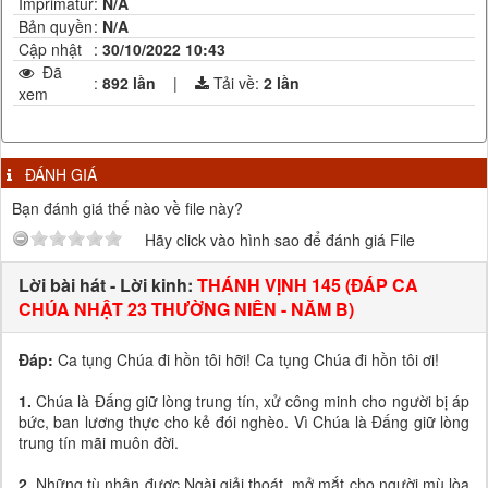
Imprimatur
:
N/A
Bản quyền
:
N/A
Cập nhật
:
30/10/2022 10:43
Đã
:
892 lần
|
Tải về:
2
lần
xem
ĐÁNH GIÁ
Bạn đánh giá thế nào về file này?
Hãy click vào hình sao để đánh giá File
Lời bài hát - Lời kinh:
THÁNH VỊNH 145 (ĐÁP CA
CHÚA NHẬT 23 THƯỜNG NIÊN - NĂM B)
Đáp:
Ca tụng Chúa đi hồn tôi hỡi! Ca tụng Chúa đi hồn tôi ơi!
1.
Chúa là Đấng giữ lòng trung tín, xử công minh cho người bị áp
bức, ban lương thực cho kẻ đói nghèo. Vì Chúa là Đấng giữ lòng
trung tín mãi muôn đời.
2.
Những tù nhân được Ngài giải thoát, mở mắt cho người mù lòa