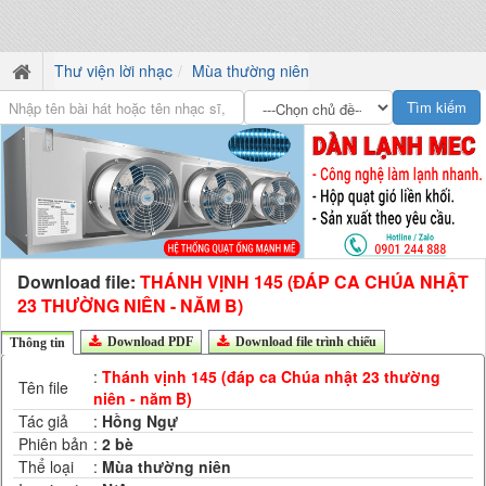
Thư viện lời nhạc
Mùa thường niên
Download file:
THÁNH VỊNH 145 (ĐÁP CA CHÚA NHẬT
23 THƯỜNG NIÊN - NĂM B)
Download PDF
Download file trình chiếu
Thông tin
:
Thánh vịnh 145 (đáp ca Chúa nhật 23 thường
Tên file
niên - năm B)
Tác giả
:
Hồng Ngự
Phiên bản
:
2 bè
Thể loại
:
Mùa thường niên