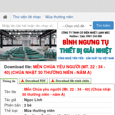
Thư viện lời nhạc
Mùa thường niên
Download file:
MẾN CHÚA YÊU NGƯỜI (MT. 22 : 34 -
40) (CHÚA NHẬT 30 THƯỜNG NIÊN - NĂM A)
Download PDF
Download file trình chiếu
Thông tin
:
Mến Chúa yêu người (Mt. 22 : 34 - 40) (Chúa nhật
Tên file
30 thường niên - năm A)
Tác giả
:
Ngọc Linh
Phiên bản
:
2 bè
Thể loại
:
Mùa thường niên