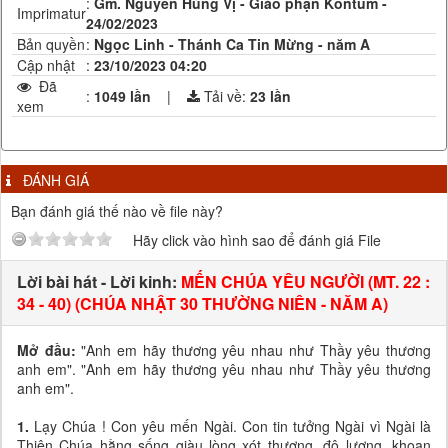
:
Gm. Nguyễn Hùng Vị - Giáo phận Kontum -
Imprimatur
24/02/2023
Bản quyền
:
Ngọc Linh - Thánh Ca Tin Mừng - năm A
Cập nhật
:
23/10/2023 04:20
Đã
:
1049 lần
|
Tải về:
23
lần
xem
ĐÁNH GIÁ
Bạn đánh giá thế nào về file này?
Hãy click vào hình sao để đánh giá File
Lời bài hát - Lời kinh:
MẾN CHÚA YÊU NGƯỜI (MT. 22 :
34 - 40) (CHÚA NHẬT 30 THƯỜNG NIÊN - NĂM A)
Mở đầu:
"Anh em hãy thương yêu nhau như Thầy yêu thương
anh em". "Anh em hãy thương yêu nhau như Thầy yêu thương
anh em".
1.
Lạy Chúa ! Con yêu mến Ngài. Con tin tưởng Ngài vì Ngài là
Thiên Chúa hằng sống giàu lòng xót thương, độ lượng, khoan