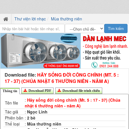
Thư viện lời nhạc
Mùa thường niên
Download file:
HÃY SỐNG ĐỜI CÔNG CHÍNH (MT. 5 :
17 - 37) (CHÚA NHẬT 6 THƯỜNG NIÊN - NĂM A)
Download PDF
Download file trình chiếu
Thông tin
:
Hãy sống đời công chính (Mt. 5 : 17 - 37) (Chúa
Tên file
nhật 6 thường niên - năm A)
Tác giả
:
Ngọc Linh
Phiên bản
:
2 bè
Thể loại
:
Mùa thường niên