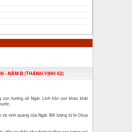
 - NĂM B (THÁNH VỊNH 62)
g con hướng về Ngài. Linh hồn con khao khát
 nước.
 và vinh quang của Ngài. Bởi lượng từ bi Chua
ài. Hồn no thỏa như được hưởng cao lương mũ