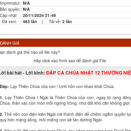
Imprimatur
:
N/A
Bản quyền
:
N/A
Cập nhật
:
20/11/2024 21:49
Đã xem
:
483 lần
|
Tải về:
2
lần
ĐÁNH GIÁ
ạn đánh giá thế nào về file này?
Hãy click vào hình sao để đánh giá File
Lời bài hát - Lời kinh:
ĐÁP CA CHÚA NHẬT 12 THƯỜNG NIÊN
Đáp:
Lạy Thiên Chúa của con ! Linh hồn con khao khát Chúa.
1.
Lạy Thiên Chúa ! Ngài là Thiên Chúa của con, ngay từ rạng đôn
Chúa, thân xác con mòn mỏi ngóng trông, như đất khô cằn không giọt
2.
Thế nên con diện kiến Ngài nơi thánh điện để chiêm ngắm quyền lực
quý hơn mạng sống, môi miệng con sẽ tán dương Ngài.
3.
Nên suốt đời con chúc tụng Chúa, tay nâng cao xưng tụng Danh Ng