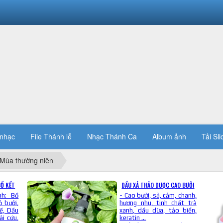
 nhạc
File Thánh lễ
Nhạc Thánh Ca
Album ảnh
Tải Sli
Mùa thường niên