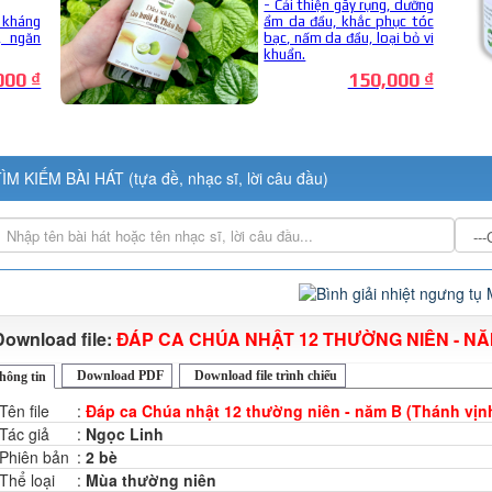
ÌM KIẾM BÀI HÁT (tựa đề, nhạc sĩ, lời câu đầu)
Download file:
ĐÁP CA CHÚA NHẬT 12 THƯỜNG NIÊN - NĂM
Download PDF
Download file trình chiếu
hông tin
Tên file
:
Đáp ca Chúa nhật 12 thường niên - năm B (Thánh vịn
Tác giả
:
Ngọc Linh
Phiên bản
:
2 bè
Thể loại
:
Mùa thường niên