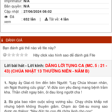
Imprimatur
:
N/A
Bản quyền
:
N/A
Cập nhật
:
27/06/2024 08:02
Đã
:
652 lần
|
Tải về:
4
lần
xem
ĐÁNH GIÁ
Bạn đánh giá thế nào về file này?
Hãy click vào hình sao để đánh giá File
Lời bài hát - Lời kinh:
DÂNG LỜI TỤNG CA (MC. 5 : 21 -
43) (CHÚA NHẬT 13 THƯỜNG NIÊN - NĂM B)
1.
Ngày ấy Giai-rô tìm đến bên Người: "Lạy Chúa khoan nhân,
xin Ngài thương cứu giúp". Vì đứa con yêu đang mang bệnh trầm
kha. Thần chết ngay bên, ôi đau lòng người cha !
2.
Bà góa bao năm cuộc sống vương sầu. Chạy chữa khắp nơi
nhưng bệnh không thuyên giảm. Chạm áo Giê-su mong sao
được ơn thiêng: "Này đức tin con đã chữa lành cho con".