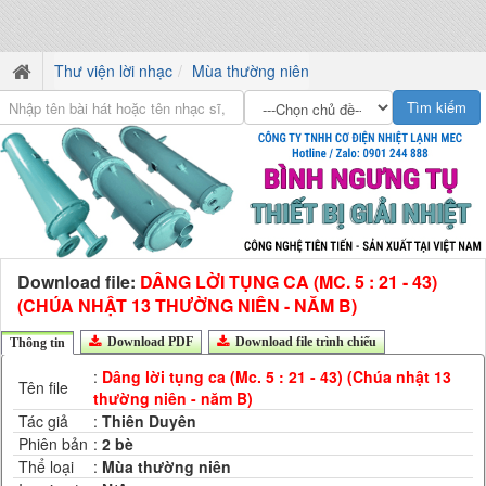
Thư viện lời nhạc
Mùa thường niên
Download file:
DÂNG LỜI TỤNG CA (MC. 5 : 21 - 43)
(CHÚA NHẬT 13 THƯỜNG NIÊN - NĂM B)
Download PDF
Download file trình chiếu
Thông tin
:
Dâng lời tụng ca (Mc. 5 : 21 - 43) (Chúa nhật 13
Tên file
thường niên - năm B)
Tác giả
:
Thiên Duyên
Phiên bản
:
2 bè
Thể loại
:
Mùa thường niên