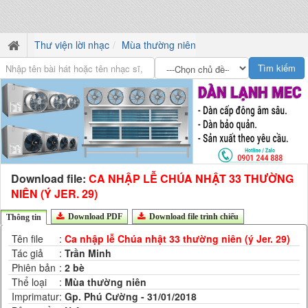
Thư viện lời nhạc
Mùa thường niên
Download file:
CA NHẬP LỄ CHÚA NHẬT 33 THƯỜNG
NIÊN (Ý JER. 29)
Download PDF
Download file trình chiếu
Thông tin
Tên file
:
Ca nhập lễ Chúa nhật 33 thường niên (ý Jer. 29)
Tác giả
:
Trần Minh
Phiên bản
:
2 bè
Thể loại
:
Mùa thường niên
Imprimatur
:
Gp. Phú Cường - 31/01/2018