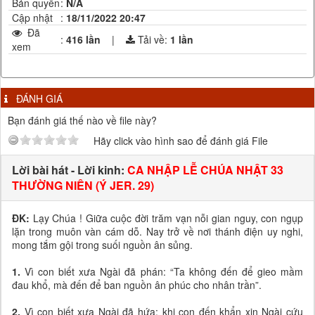
Bản quyền
:
N/A
Cập nhật
:
18/11/2022 20:47
Đã
:
416 lần
|
Tải về:
1
lần
xem
ĐÁNH GIÁ
Bạn đánh giá thế nào về file này?
Hãy click vào hình sao để đánh giá File
Lời bài hát - Lời kinh:
CA NHẬP LỄ CHÚA NHẬT 33
THƯỜNG NIÊN (Ý JER. 29)
ĐK:
Lạy Chúa ! Giữa cuộc đời trăm vạn nỗi gian nguy, con ngụp
lặn trong muôn vàn cám dỗ. Nay trở về nơi thánh điện uy nghi,
mong tắm gội trong suối nguồn ân sủng.
1.
Vì con biết xưa Ngài đã phán: “Ta không đến để gieo mầm
đau khổ, mà đến để ban nguồn ân phúc cho nhân trần”.
2.
Vì con biết xưa Ngài đã hứa: khi con đến khẩn xin Ngài cứu