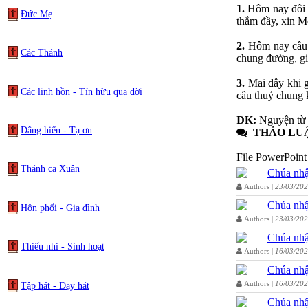
1.
Hôm nay đôi 
Đức Mẹ
thắm đầy, xin M
2.
Hôm nay câu 
Các Thánh
chung đường, g
3.
Mai đây khi g
Các linh hồn - Tín hữu qua đời
câu thuỷ chung 
ĐK:
Nguyện từ 
Dâng hiến - Tạ ơn
THẢO LU
File PowerPoint 
Thánh ca Xuân
Chúa nhậ
Authors |
23/03/20
Chúa nhậ
Hôn phối - Gia đình
Authors |
23/03/20
Chúa nhậ
Thiếu nhi - Sinh hoạt
Authors |
16/03/20
Chúa nhậ
Authors |
16/03/20
Tập hát - Dạy hát
Chúa nhậ