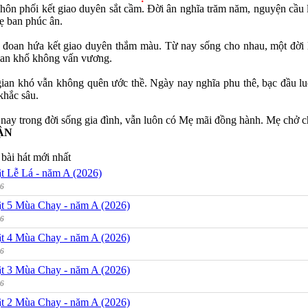
hôn phối kết giao duyên sắt cầm. Đời ân nghĩa trăm năm, nguyện cầu 
ẹ ban phúc ân.
đoan hứa kết giao duyên thắm màu. Từ nay sống cho nhau, một đời lu
ian khổ không vấn vương.
ian khó vẫn không quên ước thề. Ngày nay nghĩa phu thê, bạc đầu luô
khắc sâu.
nay trong đời sống gia đình, vẫn luôn có Mẹ mãi đồng hành. Mẹ chở che
ẬN
bài hát mới nhất
t Lễ Lá - năm A (2026)
26
t 5 Mùa Chay - năm A (2026)
26
t 4 Mùa Chay - năm A (2026)
26
t 3 Mùa Chay - năm A (2026)
26
t 2 Mùa Chay - năm A (2026)