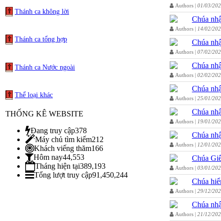
Authors |
01/03/20
Thánh ca không lời
Chúa nhậ
Authors |
14/02/20
Thánh ca tổng hợp
Chúa nhậ
Authors |
07/02/20
Chúa nhậ
Thánh ca Nước ngoài
Authors |
02/02/20
Chúa nhậ
Thể loại khác
Authors |
25/01/20
Chúa nhậ
THỐNG KÊ WEBSITE
Authors |
19/01/20
Đang truy cập
378
Chúa nhậ
Máy chủ tìm kiếm
212
Authors |
12/01/20
Khách viếng thăm
166
Hôm nay
44,553
Chúa Giê
Tháng hiện tại
389,193
Authors |
03/01/20
Tổng lượt truy cập
91,450,244
Chúa hiể
Authors |
29/12/20
Chúa nhậ
Authors |
21/12/20