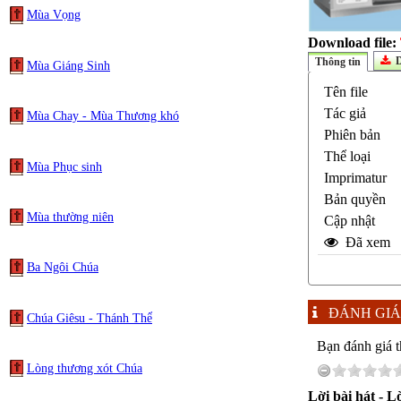
Mùa Vọng
Download file:
D
Thông tin
Mùa Giáng Sinh
Tên file
Tác giả
Mùa Chay - Mùa Thương khó
Phiên bản
Thể loại
Mùa Phục sinh
Imprimatur
Bản quyền
Mùa thường niên
Cập nhật
Đã xem
Ba Ngôi Chúa
ĐÁNH GIÁ
Chúa Giêsu - Thánh Thể
Bạn đánh giá t
Lòng thương xót Chúa
Lời bài hát - L