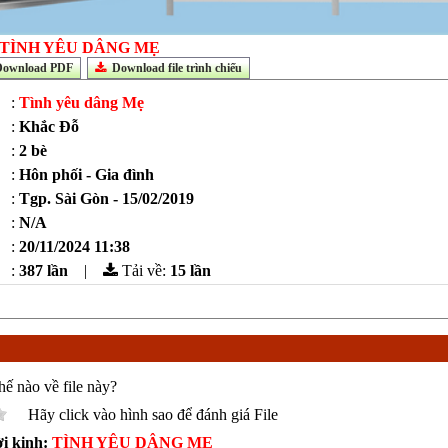
TÌNH YÊU DÂNG MẸ
ownload PDF
Download file trình chiếu
:
Tình yêu dâng Mẹ
:
Khắc Đỗ
:
2 bè
:
Hôn phối - Gia đình
:
Tgp. Sài Gòn - 15/02/2019
:
N/A
:
20/11/2024 11:38
:
387 lần
|
Tải về:
15
lần
hế nào về file này?
Hãy click vào hình sao để đánh giá File
ời kinh:
TÌNH YÊU DÂNG MẸ