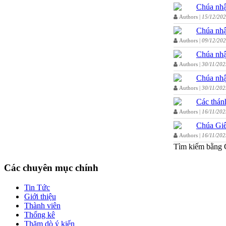
Chúa nhậ
Authors |
15/12/20
Chúa nhậ
Authors |
09/12/20
Chúa nhậ
Authors |
30/11/202
Chúa nhậ
Authors |
30/11/202
Các thán
Authors |
16/11/202
Chúa Giê
Authors |
16/11/202
Tìm kiếm bằng 
Các chuyên mục chính
Tin Tức
Giới thiệu
Thành viên
Thống kê
Thăm dò ý kiến