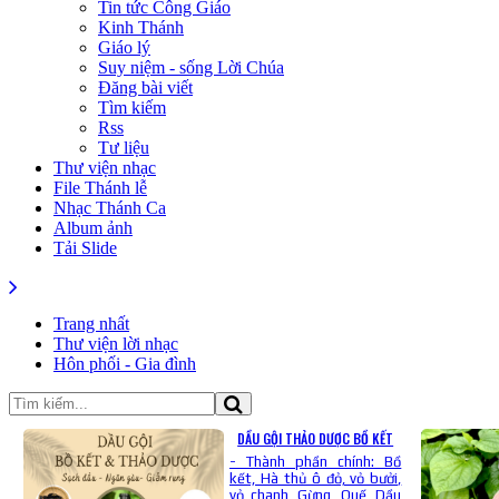
Tin tức Công Giáo
Kinh Thánh
Giáo lý
Suy niệm - sống Lời Chúa
Đăng bài viết
Tìm kiếm
Rss
Tư liệu
Thư viện nhạc
File Thánh lễ
Nhạc Thánh Ca
Album ảnh
Tải Slide
Trang nhất
Thư viện lời nhạc
Hôn phối - Gia đình