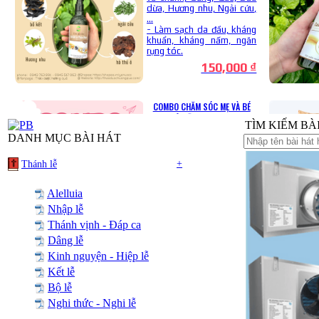
TÌM KIẾM BÀI H
DANH MỤC BÀI HÁT
+
Thánh lễ
Alelluia
Nhập lễ
Thánh vịnh - Đáp ca
Dâng lễ
Kinh nguyện - Hiệp lễ
Kết lễ
Bộ lễ
Nghi thức - Nghi lễ