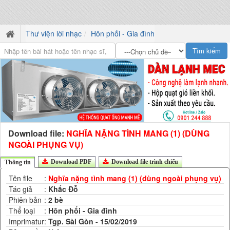
Thư viện lời nhạc
Hôn phối - Gia đình
Download file:
NGHĨA NẶNG TÌNH MANG (1) (DÙNG
NGOÀI PHỤNG VỤ)
Download PDF
Download file trình chiếu
Thông tin
Tên file
:
Nghĩa nặng tình mang (1) (dùng ngoài phụng vụ)
Tác giả
:
Khắc Đỗ
Phiên bản
:
2 bè
Thể loại
:
Hôn phối - Gia đình
Imprimatur
:
Tgp. Sài Gòn - 15/02/2019