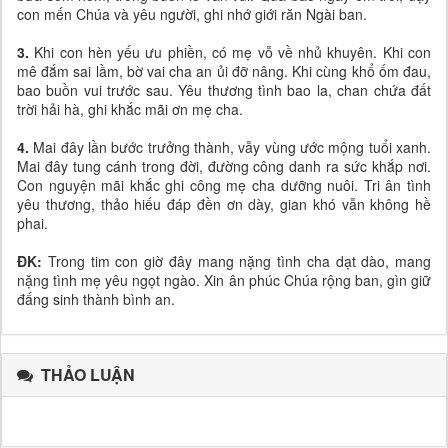
con mến Chúa và yêu người, ghi nhớ giới răn Ngài ban.
3.
Khi con hèn yếu ưu phiền, có mẹ vỗ về nhủ khuyên. Khi con
mê đắm sai lầm, bờ vai cha an ủi đỡ nâng. Khi cùng khổ ốm đau,
bao buồn vui trước sau. Yêu thương tình bao la, chan chứa đất
trời hải hà, ghi khắc mãi ơn mẹ cha.
4.
Mai đây lần bước trưởng thành, vẫy vùng ước mộng tuổi xanh.
Mai đây tung cánh trong đời, đường công danh ra sức khắp nơi.
Con nguyện mãi khắc ghi công mẹ cha dưỡng nuôi. Tri ân tình
yêu thương, thảo hiếu đáp đền ơn dày, gian khó vẫn không hề
phai.
ĐK:
Trong tim con giờ đây mang nặng tình cha dạt dào, mang
nặng tình mẹ yêu ngọt ngào. Xin ân phúc Chúa rộng ban, gìn giữ
đấng sinh thành bình an.
THẢO LUẬN