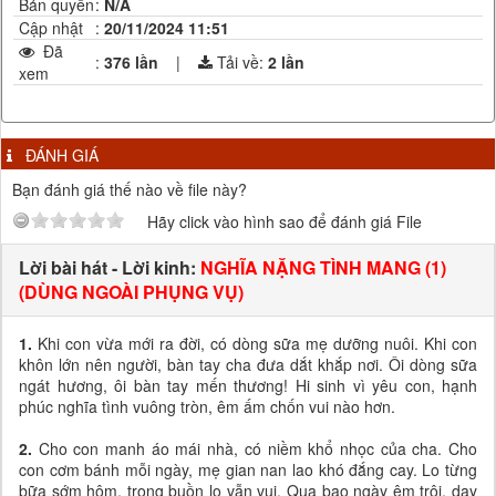
Bản quyền
:
N/A
Cập nhật
:
20/11/2024 11:51
Đã
:
376 lần
|
Tải về:
2
lần
xem
ĐÁNH GIÁ
Bạn đánh giá thế nào về file này?
Hãy click vào hình sao để đánh giá File
Lời bài hát - Lời kinh:
NGHĨA NẶNG TÌNH MANG (1)
(DÙNG NGOÀI PHỤNG VỤ)
1.
Khi con vừa mới ra đời, có dòng sữa mẹ dưỡng nuôi. Khi con
khôn lớn nên người, bàn tay cha đưa dắt khắp nơi. Ôi dòng sữa
ngát hương, ôi bàn tay mến thương! Hi sinh vì yêu con, hạnh
phúc nghĩa tình vuông tròn, êm ấm chốn vui nào hơn.
2.
Cho con manh áo mái nhà, có niềm khổ nhọc của cha. Cho
con cơm bánh mỗi ngày, mẹ gian nan lao khó đắng cay. Lo từng
bữa sớm hôm, trong buồn lo vẫn vui. Qua bao ngày êm trôi, dạy