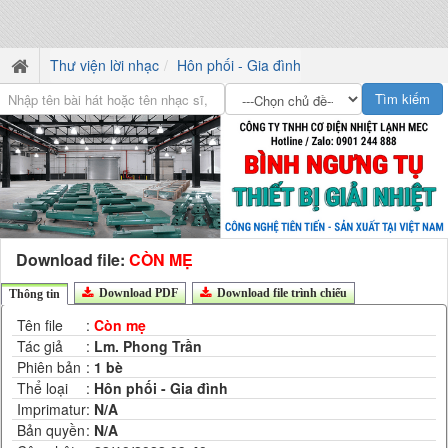
Thư viện lời nhạc
Hôn phối - Gia đình
Download file:
CÒN MẸ
Download PDF
Download file trình chiếu
Thông tin
Tên file
:
Còn mẹ
Tác giả
:
Lm. Phong Trần
Phiên bản
:
1 bè
Thể loại
:
Hôn phối - Gia đình
Imprimatur
:
N/A
Bản quyền
:
N/A