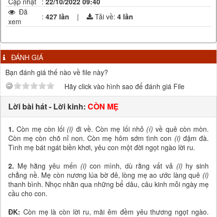
Cập nhật
:
22/10/2022 09:40
Đã
:
427 lần
|
Tải về:
4
lần
xem
ĐÁNH GIÁ
Bạn đánh giá thế nào về file này?
Hãy click vào hình sao để đánh giá File
Lời bài hát - Lời kinh:
CÒN MẸ
1.
Còn mẹ còn lối
(i)
đi về. Còn mẹ lối nhỏ
(í)
về quê còn mòn.
Còn mẹ còn chõ nỉ non. Còn mẹ hôm sớm tình con
(i)
đậm đà.
Tình mẹ bát ngát biền khơi, yêu con một đời ngọt ngào lời ru.
2.
Mẹ hằng yêu mến
(i)
con mình, dù rằng vất vả
(i)
hy sinh
chẳng nề. Mẹ còn nương lúa bờ đê, lòng mẹ ao ước làng quê
(i)
thanh bình. Nhọc nhằn qua những bể dâu, câu kinh mỗi ngày mẹ
cầu cho con.
ĐK:
Còn mẹ là còn lời ru, mãi êm đềm yêu thương ngọt ngào.