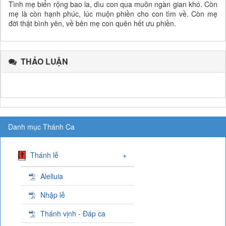
Tình mẹ biển rộng bao la, dìu con qua muôn ngàn gian khó. Còn
mẹ là còn hạnh phúc, lúc muộn phiền cho con tìm về. Còn mẹ
đời thật bình yên, về bên mẹ con quên hết ưu phiền.
THẢO LUẬN
Danh mục Thánh Ca
Thánh lễ
+
Alelluia
Nhập lễ
Thánh vịnh - Đáp ca