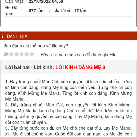
Cập nhật
:
22/10/2022 04:59
Đã
:
677 lần
|
Tải về:
17
lần
xem
ĐÁNH GIÁ
Bạn đánh giá thế nào về file này?
Hãy click vào hình sao để đánh giá File
Lời bài hát - Lời kinh:
LỜI KINH DÂNG MẸ 8
1.
Đây tràng chuỗi Mân Côi, con nguyện lời kinh sớm chiều. Từng
lời kinh con dâng, dâng Mẹ lòng con mến yêu. Từng lời kinh con
dâng, Kính Mừng Mẹ Maria. Từng lời kinh con dâng, Kính Mừng
Mẹ Maria.
2.
Đây tràng chuỗi Mân Côi, con nguyện lời kinh Kính Mừng.
Mừng Mẹ Maria, luôn đẹp lòng Chúa suốt đời. Mẹ được muôn ơn
thiêng, diễm lệ quyền uy cao sang. Lạy Mẹ Maria, kính dâng Mẹ
đời con truân chuyên.
3.
Đây từng bước con đi, xin Mẹ chở che dắt dìu. Lạy Mẹ Maria,
xin Mẹ ở với chúng con. Cuộc đời con gian nan, có Mẹ đời con