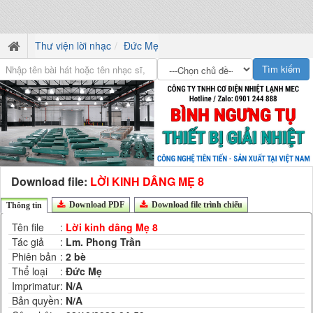
Thư viện lời nhạc
Đức Mẹ
Download file:
LỜI KINH DÂNG MẸ 8
Download PDF
Download file trình chiếu
Thông tin
Tên file
:
Lời kinh dâng Mẹ 8
Tác giả
:
Lm. Phong Trần
Phiên bản
:
2 bè
Thể loại
:
Đức Mẹ
Imprimatur
:
N/A
Bản quyền
:
N/A