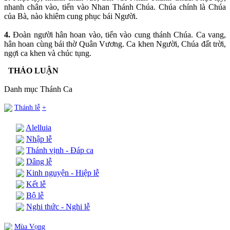
nhanh chân vào, tiến vào Nhan Thánh Chúa. Chúa chính là Chúa
của Bà, nào khiêm cung phục bái Người.
4.
Đoàn người hân hoan vào, tiến vào cung thánh Chúa. Ca vang,
hân hoan cùng bái thờ Quân Vương. Ca khen Người, Chúa đất trời,
ngợi ca khen và chúc tụng.
THẢO LUẬN
Danh mục Thánh Ca
Thánh lễ
+
Alelluia
Nhập lễ
Thánh vịnh - Đáp ca
Dâng lễ
Kinh nguyện - Hiệp lễ
Kết lễ
Bộ lễ
Nghi thức - Nghi lễ
Mùa Vọng