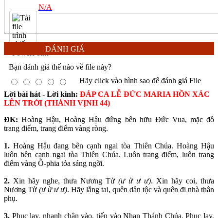
N/A
ĐÁNH GIÁ
Bạn đánh giá thế nào về file này?
Hãy click vào hình sao để đánh giá File
Lời bài hát - Lời kinh:
ĐÁP CA LỄ ĐỨC MARIA HỒN XÁC
LÊN TRỜI (THÁNH VỊNH 44)
ĐK:
Hoàng Hậu, Hoàng Hậu đứng bên hữu Đức Vua, mặc đồ
trang điểm, trang điểm vàng ròng.
1.
Hoàng Hậu đang bên cạnh ngai tòa Thiên Chúa. Hoàng Hậu
luôn bên cạnh ngai tòa Thiên Chúa. Luôn trang điểm, luôn trang
điểm vàng Ô-phia tỏa sáng ngời.
2.
Xin hãy nghe, thưa Nương Tử
(ư ừ ư ư)
. Xin hãy coi, thưa
Nương Tử
(ư ừ ư ư)
. Hãy lắng tai, quên dân tộc và quên đi nhà thân
phụ.
3.
Phục lạy, nhanh chân vào, tiến vào Nhan Thánh Chúa. Phục lạy,