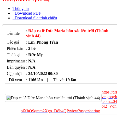
Thông tin
Download PDF
Download file trình chiếu
:
Đáp ca lễ Đức Maria hồn xác lên trời (Thánh
Tên file
vịnh 44)
Tác giả
:
Lm. Phong Trần
Phiên bản
:
2 bè
Thể loại
:
Đức Mẹ
Imprimatur
:
N/A
Bản quyền
:
N/A
Cập nhật
:
24/10/2022 00:30
Đã xem
:
1166 lần
|
Tải về:
19
lần
https://dri
ve.googl
.com...04
or2_Vqn
olXbO9qmm2Xgo_D8h4QP/view?usp=sharing