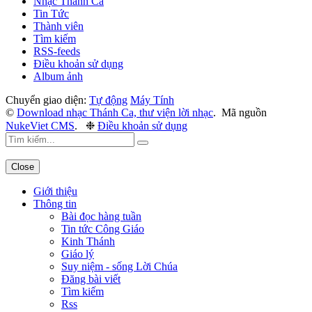
Nhạc Thánh Ca
Tin Tức
Thành viên
Tìm kiếm
RSS-feeds
Điều khoản sử dụng
Album ảnh
Chuyển giao diện:
Tự động
Máy Tính
©
Download nhạc Thánh Ca, thư viện lời nhạc
.
Mã nguồn
NukeViet CMS
.
❉
Điều khoản sử dụng
Close
Giới thiệu
Thông tin
Bài đọc hàng tuần
Tin tức Công Giáo
Kinh Thánh
Giáo lý
Suy niệm - sống Lời Chúa
Đăng bài viết
Tìm kiếm
Rss