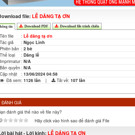
Download file:
LỄ DÂNG TẠ ƠN
Download PDF
Download file trình chiếu
hông tin
Tên file
:
Lễ dâng tạ ơn
Tác giả
:
Ngọc Linh
Phiên bản
:
2 bè
Thể loại
:
Dâng lễ
Imprimatur
:
N/A
Bản quyền
:
N/A
Cập nhật
:
13/06/2024 04:58
Đã xem
:
1126 lần
|
Tải về:
107
lần
ĐÁNH GIÁ
ạn đánh giá thế nào về file này?
Hãy click vào hình sao để đánh giá File
Lời bài hát - Lời kinh:
LỄ DÂNG TẠ ƠN