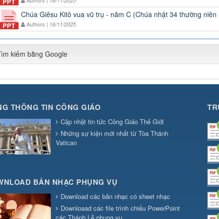
16/11/2025
Chúa Giêsu Kitô vua vũ trụ - năm C (Chúa nhật 34 thường niên
Authors |
16/11/2025
Tìm kiếm bằng Google
G THÔNG TIN CÔNG GIÁO
TR
Cập nhật tin tức Công Giáo Thế Giới
Những sự kiện mới nhất từ Tòa Thánh
Vatican
WNLOAD BẢN NHẠC PHỤNG VỤ
Download các bản nhạc có sheet nhạc
Downloaad các file trình chiếu PowerPoint
các Thánh Lễ phụng vụ