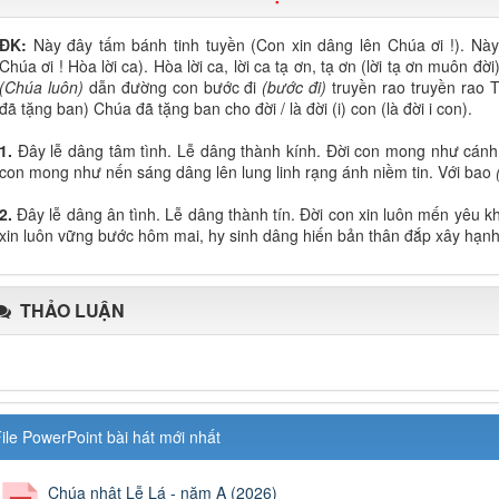
ĐK:
Này đây tấm bánh tinh tuyền (Con xin dâng lên Chúa ơi !). Nà
Chúa ơi ! Hòa lời ca). Hòa lời ca, lời ca tạ ơn, tạ ơn (lời tạ ơn muôn
(Chúa luôn)
dẫn đường con bước đi
(bước đi)
truyền rao truyền rao 
đã tặng ban) Chúa đã tặng ban cho đời / là đời (i) con (là đời i con).
1.
Đây lễ dâng tâm tình. Lễ dâng thành kính. Đời con mong như cánh 
con mong như nến sáng dâng lên lung linh rạng ánh niềm tin. Với bao
2.
Đây lễ dâng ân tình. Lễ dâng thành tín. Đời con xin luôn mến yêu 
xin luôn vững bước hôm mai, hy sinh dâng hiến bản thân đắp xây hạn
THẢO LUẬN
ile PowerPoint bài hát mới nhất
Chúa nhật Lễ Lá - năm A (2026)