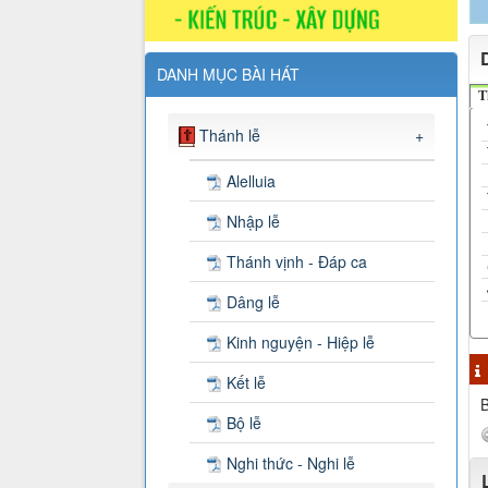
DANH MỤC BÀI HÁT
T
Thánh lễ
+
Alelluia
Nhập lễ
Thánh vịnh - Đáp ca
Dâng lễ
Kinh nguyện - Hiệp lễ
Kết lễ
B
Bộ lễ
Nghi thức - Nghi lễ