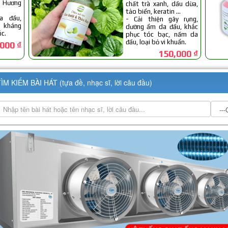
ÌM KIẾM BÀI HÁT (tựa đề, nhạc sĩ, lời câu đầu)