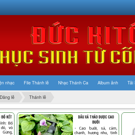
ện nhạc
File Thánh lễ
Nhạc Thánh Ca
Album ảnh
Tải 
Dâng lễ
Thánh lễ