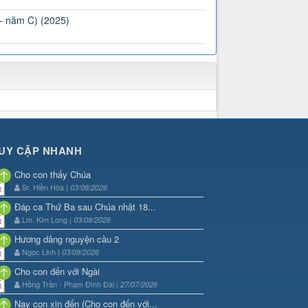
 - năm C) (2025)
UY CẬP NHANH
Cho con thấy Chúa
Sr. Hiền Hòa |
03/08/2026
Đáp ca Thứ Ba sau Chúa nhật 18...
Lm. Kim Long |
03/08/2026
Hương dâng nguyện cầu 2
Ngọc Linh |
03/08/2026
Cho con đến với Ngài
Hồng Trần - Phạm Đình Đài |
27/07/2026
Nay con xin đến (Cho con đến với...