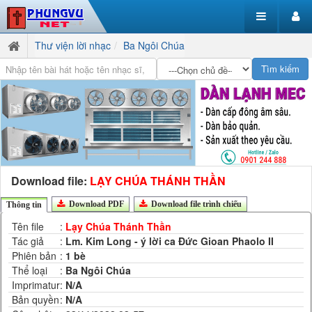
Thư viện lời nhạc
Ba Ngôi Chúa
Download file:
LẠY CHÚA THÁNH THẦN
Download PDF
Download file trình chiếu
Thông tin
Tên file
:
Lạy Chúa Thánh Thần
Tác giả
:
Lm. Kim Long - ý lời ca Đức Gioan Phaolo II
Phiên bản
:
1 bè
Thể loại
:
Ba Ngôi Chúa
Imprimatur
:
N/A
Bản quyền
:
N/A