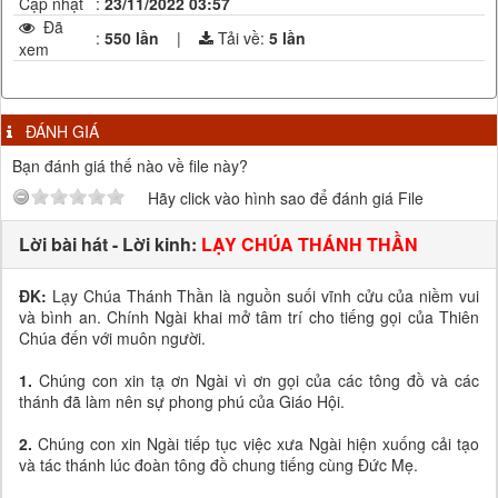
Cập nhật
:
23/11/2022 03:57
Đã
:
550 lần
|
Tải về:
5
lần
xem
ĐÁNH GIÁ
Bạn đánh giá thế nào về file này?
Hãy click vào hình sao để đánh giá File
Lời bài hát - Lời kinh:
LẠY CHÚA THÁNH THẦN
ĐK:
Lạy Chúa Thánh Thần là nguồn suối vĩnh cửu của niềm vui
và bình an. Chính Ngài khai mở tâm trí cho tiếng gọi của Thiên
Chúa đến với muôn người.
1.
Chúng con xin tạ ơn Ngài vì ơn gọi của các tông đồ và các
thánh đã làm nên sự phong phú của Giáo Hội.
2.
Chúng con xin Ngài tiếp tục việc xưa Ngài hiện xuống cải tạo
và tác thánh lúc đoàn tông đồ chung tiếng cùng Đức Mẹ.